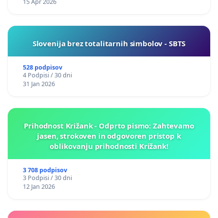
15 Apr 2026
Slovenija brez totalitarnih simbolov - SBTS
528 podpisov
4 Podpisi / 30 dni
31 Jan 2026
Prihodnost Križank - Odprto pismo: Zahtevamo
jasen, strokoven in odgovoren pristop k
oblikovanju prihodnosti Križank!
3 708 podpisov
3 Podpisi / 30 dni
12 Jan 2026