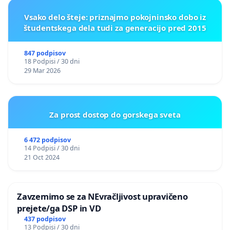
Vsako delo šteje: priznajmo pokojninsko dobo iz
študentskega dela tudi za generacijo pred 2015
847 podpisov
18 Podpisi / 30 dni
29 Mar 2026
Za prost dostop do gorskega sveta
6 472 podpisov
14 Podpisi / 30 dni
21 Oct 2024
Zavzemimo se za NEvračljivost upravičeno
prejete/ga DSP in VD
437 podpisov
13 Podpisi / 30 dni