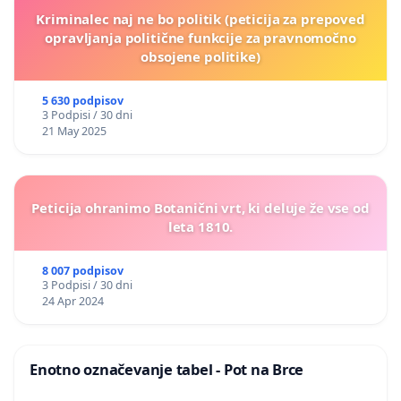
Kriminalec naj ne bo politik (peticija za prepoved
opravljanja politične funkcije za pravnomočno
obsojene politike)
5 630 podpisov
3 Podpisi / 30 dni
21 May 2025
Peticija ohranimo Botanični vrt, ki deluje že vse od
leta 1810.
8 007 podpisov
3 Podpisi / 30 dni
24 Apr 2024
Enotno označevanje tabel - Pot na Brce