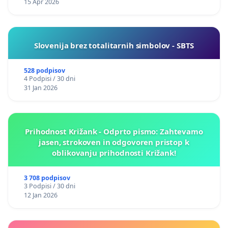
15 Apr 2026
Slovenija brez totalitarnih simbolov - SBTS
528 podpisov
4 Podpisi / 30 dni
31 Jan 2026
Prihodnost Križank - Odprto pismo: Zahtevamo
jasen, strokoven in odgovoren pristop k
oblikovanju prihodnosti Križank!
3 708 podpisov
3 Podpisi / 30 dni
12 Jan 2026