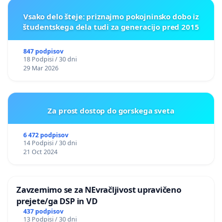
Vsako delo šteje: priznajmo pokojninsko dobo iz
študentskega dela tudi za generacijo pred 2015
847 podpisov
18 Podpisi / 30 dni
29 Mar 2026
Za prost dostop do gorskega sveta
6 472 podpisov
14 Podpisi / 30 dni
21 Oct 2024
Zavzemimo se za NEvračljivost upravičeno
prejete/ga DSP in VD
437 podpisov
13 Podpisi / 30 dni