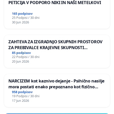
PETICIJA V PODPORO NIKI IN NAŠI METELKOVI
165 podpisov
25 Podpisi / 30 dni
30 Jun 2026
ZAHTEVA ZA IZGRADNJO SKUPNIH PROSTOROV
ZA PREBIVALCE KRAJEVNE SKUPNOSTI
PRESTRANEK
85 podpisov
22 Podpisi / 30 dni
20 Jun 2026
NARCIZEM kot kaznivo dejanje - Psihično nasilje
mora postati enako prepoznano kot fizično
nasilje
958 podpisov
19 Podpisi / 30 dni
17 Jun 2026