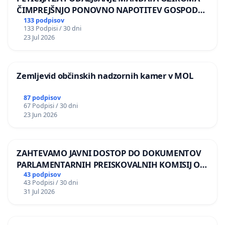
ČIMPREJŠNJO PONOVNO NAPOTITEV GOSPODA
BERNARDA ŠRAJNERJA NA VELEPOSLANIŠTVO
133 podpisov
133 Podpisi / 30 dni
REPUBLIKE SLOVENIJE V MOSKVI
23 Jul 2026
Zemljevid občinskih nadzornih kamer v MOL
87 podpisov
67 Podpisi / 30 dni
23 Jun 2026
ZAHTEVAMO JAVNI DOSTOP DO DOKUMENTOV
PARLAMENTARNIH PREISKOVALNIH KOMISIJ O
ILEGALNI TRGOVINI Z OROŽJEM
43 podpisov
43 Podpisi / 30 dni
31 Jul 2026