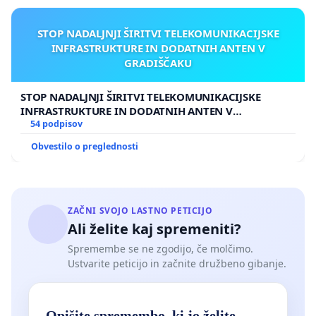
STOP NADALJNJI ŠIRITVI TELEKOMUNIKACIJSKE
INFRASTRUKTURE IN DODATNIH ANTEN V
GRADIŠČAKU
STOP NADALJNJI ŠIRITVI TELEKOMUNIKACIJSKE
INFRASTRUKTURE IN DODATNIH ANTEN V
GRADIŠČAKU
54 podpisov
Obvestilo o preglednosti
ZAČNI SVOJO LASTNO PETICIJO
Ali želite kaj spremeniti?
Spremembe se ne zgodijo, če molčimo.
Ustvarite peticijo in začnite družbeno gibanje.
Opišite spremembo, ki jo želite