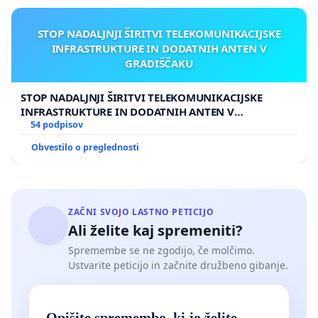
STOP NADALJNJI ŠIRITVI TELEKOMUNIKACIJSKE
INFRASTRUKTURE IN DODATNIH ANTEN V
GRADIŠČAKU
STOP NADALJNJI ŠIRITVI TELEKOMUNIKACIJSKE
INFRASTRUKTURE IN DODATNIH ANTEN V
GRADIŠČAKU
54 podpisov
Obvestilo o preglednosti
ZAČNI SVOJO LASTNO PETICIJO
Ali želite kaj spremeniti?
Spremembe se ne zgodijo, če molčimo.
Ustvarite peticijo in začnite družbeno gibanje.
Opišite spremembo, ki jo želite