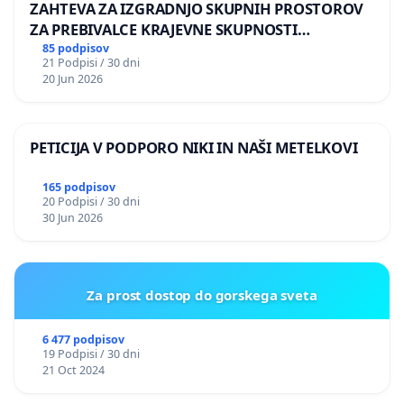
ZAHTEVA ZA IZGRADNJO SKUPNIH PROSTOROV
ZA PREBIVALCE KRAJEVNE SKUPNOSTI
PRESTRANEK
85 podpisov
21 Podpisi / 30 dni
20 Jun 2026
PETICIJA V PODPORO NIKI IN NAŠI METELKOVI
165 podpisov
20 Podpisi / 30 dni
30 Jun 2026
Za prost dostop do gorskega sveta
6 477 podpisov
19 Podpisi / 30 dni
21 Oct 2024