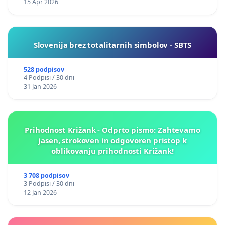
15 Apr 2026
Slovenija brez totalitarnih simbolov - SBTS
528 podpisov
4 Podpisi / 30 dni
31 Jan 2026
Prihodnost Križank - Odprto pismo: Zahtevamo
jasen, strokoven in odgovoren pristop k
oblikovanju prihodnosti Križank!
3 708 podpisov
3 Podpisi / 30 dni
12 Jan 2026