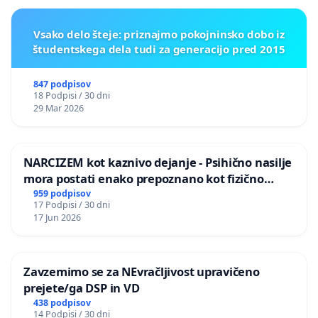
Vsako delo šteje: priznajmo pokojninsko dobo iz
študentskega dela tudi za generacijo pred 2015
847 podpisov
18 Podpisi / 30 dni
29 Mar 2026
NARCIZEM kot kaznivo dejanje - Psihično nasilje
mora postati enako prepoznano kot fizično
nasilje
959 podpisov
17 Podpisi / 30 dni
17 Jun 2026
Zavzemimo se za NEvračljivost upravičeno
prejete/ga DSP in VD
438 podpisov
14 Podpisi / 30 dni