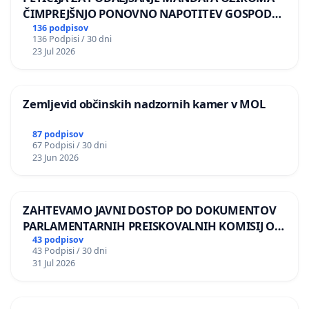
ČIMPREJŠNJO PONOVNO NAPOTITEV GOSPODA
BERNARDA ŠRAJNERJA NA VELEPOSLANIŠTVO
136 podpisov
136 Podpisi / 30 dni
REPUBLIKE SLOVENIJE V MOSKVI
23 Jul 2026
Zemljevid občinskih nadzornih kamer v MOL
87 podpisov
67 Podpisi / 30 dni
23 Jun 2026
ZAHTEVAMO JAVNI DOSTOP DO DOKUMENTOV
PARLAMENTARNIH PREISKOVALNIH KOMISIJ O
ILEGALNI TRGOVINI Z OROŽJEM
43 podpisov
43 Podpisi / 30 dni
31 Jul 2026