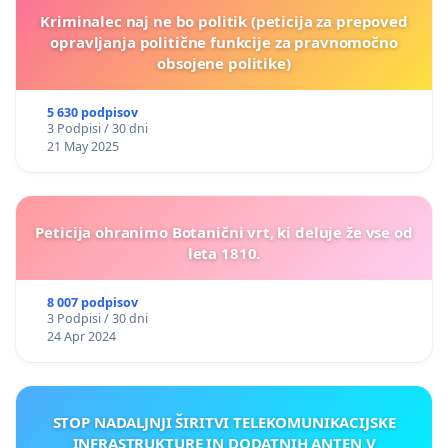
Kriminalec naj ne bo politik (peticija za prepoved
opravljanja politične funkcije za pravnomočno
obsojene politike)
5 630 podpisov
3 Podpisi / 30 dni
21 May 2025
Peticija ohranimo Botanični vrt, ki deluje že vse od
leta 1810.
8 007 podpisov
3 Podpisi / 30 dni
24 Apr 2024
STOP NADALJNJI ŠIRITVI TELEKOMUNIKACIJSKE
INFRASTRUKTURE IN DODATNIH ANTEN V