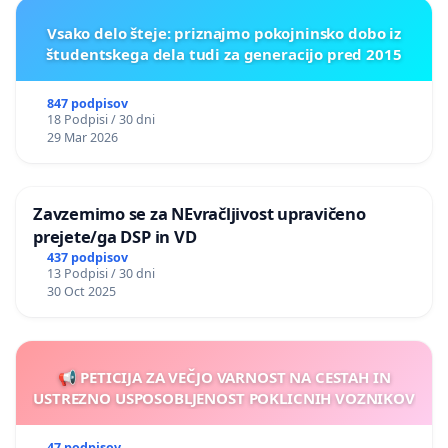
Vsako delo šteje: priznajmo pokojninsko dobo iz
študentskega dela tudi za generacijo pred 2015
847 podpisov
18 Podpisi / 30 dni
29 Mar 2026
Zavzemimo se za NEvračljivost upravičeno
prejete/ga DSP in VD
437 podpisov
13 Podpisi / 30 dni
30 Oct 2025
📢 PETICIJA ZA VEČJO VARNOST NA CESTAH IN
USTREZNO USPOSOBLJENOST POKLICNIH VOZNIKOV
47 podpisov