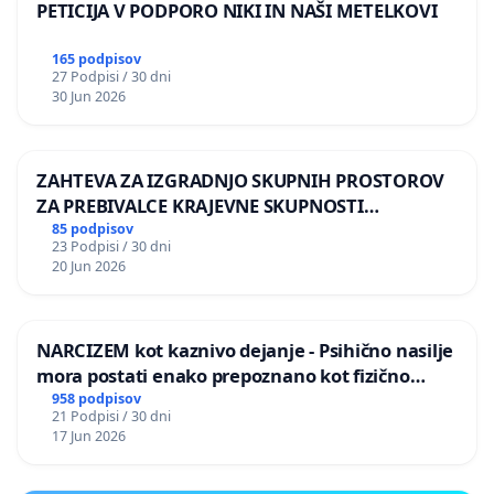
PETICIJA V PODPORO NIKI IN NAŠI METELKOVI
165 podpisov
27 Podpisi / 30 dni
30 Jun 2026
ZAHTEVA ZA IZGRADNJO SKUPNIH PROSTOROV
ZA PREBIVALCE KRAJEVNE SKUPNOSTI
PRESTRANEK
85 podpisov
23 Podpisi / 30 dni
20 Jun 2026
NARCIZEM kot kaznivo dejanje - Psihično nasilje
mora postati enako prepoznano kot fizično
nasilje
958 podpisov
21 Podpisi / 30 dni
17 Jun 2026