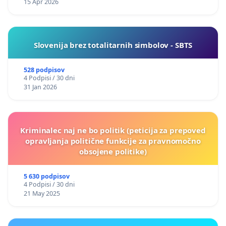
15 Apr 2026
Slovenija brez totalitarnih simbolov - SBTS
528 podpisov
4 Podpisi / 30 dni
31 Jan 2026
Kriminalec naj ne bo politik (peticija za prepoved
opravljanja politične funkcije za pravnomočno
obsojene politike)
5 630 podpisov
4 Podpisi / 30 dni
21 May 2025