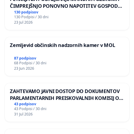
ČIMPREJŠNJO PONOVNO NAPOTITEV GOSPODA
BERNARDA ŠRAJNERJA NA VELEPOSLANIŠTVO
130 podpisov
130 Podpisi / 30 dni
REPUBLIKE SLOVENIJE V MOSKVI
23 Jul 2026
Zemljevid občinskih nadzornih kamer v MOL
87 podpisov
68 Podpisi / 30 dni
23 Jun 2026
ZAHTEVAMO JAVNI DOSTOP DO DOKUMENTOV
PARLAMENTARNIH PREISKOVALNIH KOMISIJ O
ILEGALNI TRGOVINI Z OROŽJEM
43 podpisov
43 Podpisi / 30 dni
31 Jul 2026