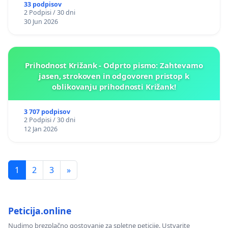
33 podpisov
2 Podpisi / 30 dni
30 Jun 2026
Prihodnost Križank - Odprto pismo: Zahtevamo
jasen, strokoven in odgovoren pristop k
oblikovanju prihodnosti Križank!
3 707 podpisov
2 Podpisi / 30 dni
12 Jan 2026
1
2
3
»
Peticija.online
Nudimo brezplačno gostovanje za spletne peticije. Ustvarite