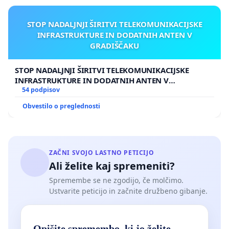
STOP NADALJNJI ŠIRITVI TELEKOMUNIKACIJSKE
INFRASTRUKTURE IN DODATNIH ANTEN V
GRADIŠČAKU
STOP NADALJNJI ŠIRITVI TELEKOMUNIKACIJSKE
INFRASTRUKTURE IN DODATNIH ANTEN V
GRADIŠČAKU
54 podpisov
Obvestilo o preglednosti
ZAČNI SVOJO LASTNO PETICIJO
Ali želite kaj spremeniti?
Spremembe se ne zgodijo, če molčimo.
Ustvarite peticijo in začnite družbeno gibanje.
Opišite spremembo, ki jo želite