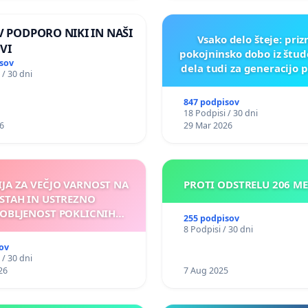
 V PODPORO NIKI IN NAŠI
Vsako delo šteje: pri
VI
pokojninsko dobo iz štu
sov
dela tudi za generacijo 
 / 30 dni
847 podpisov
18 Podpisi / 30 dni
6
29 Mar 2026
IJA ZA VEČJO VARNOST NA
PROTI ODSTRELU 206 M
STAH IN USTREZNO
OBLJENOST POKLICNIH
255 podpisov
VOZNIKOV
8 Podpisi / 30 dni
ov
 / 30 dni
26
7 Aug 2025