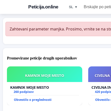
Peticija.online
Brskajte po peti
SL ▼
Zahtevani parameter manjka. Prosimo, vrnite se na str
Promovirane peticije drugih uporabnikov
KAMNIK MOJE MESTO
CIVILNA 
KAMNIK MOJE MESTO
CIVILNA I
260 podpisov
420 podpi
Obvestilo o preglednosti
Obvestilo 