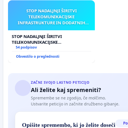
STOP NADALJNJI ŠIRITVI
TELEKOMUNIKACIJSKE
INFRASTRUKTURE IN DODATNIH
ANTEN V GRADIŠČAKU
STOP NADALJNJI ŠIRITVI
TELEKOMUNIKACIJSKE
INFRASTRUKTURE IN DODATNIH
54 podpisov
ANTEN V GRADIŠČAKU
Obvestilo o preglednosti
ZAČNI SVOJO LASTNO PETICIJO
Ali želite kaj spremeniti?
Spremembe se ne zgodijo, če molčimo.
Ustvarite peticijo in začnite družbeno gibanje.
Po
Opišite spremembo, ki jo želite doseči