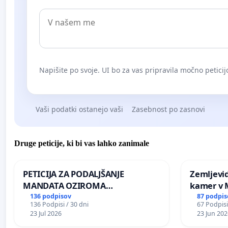
Napišite po svoje. UI bo za vas pripravila močno peticij
Vaši podatki ostanejo vaši
Zasebnost po zasnovi
Druge peticije, ki bi vas lahko zanimale
PETICIJA ZA PODALJŠANJE
Zemljevi
MANDATA OZIROMA
kamer v
ČIMPREJŠNJO PONOVNO
136 podpisov
87 podpis
136 Podpisi / 30 dni
67 Podpisi
NAPOTITEV GOSPODA BERNARDA
23 Jul 2026
23 Jun 202
ŠRAJNERJA NA VELEPOSLANIŠTVO