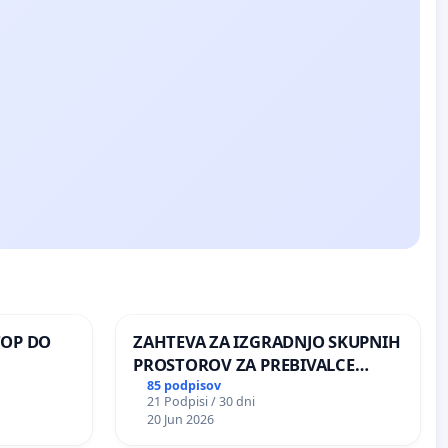
TOP DO
ZAHTEVA ZA IZGRADNJO SKUPNIH
PROSTOROV ZA PREBIVALCE
KRAJEVNE SKUPNOSTI
85 podpisov
21 Podpisi / 30 dni
 O
PRESTRANEK
20 Jun 2026
ROŽJEM