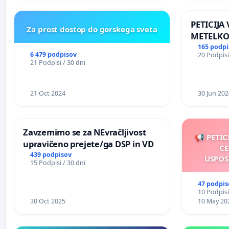
REPUBLIKE SLOVENIJE V MOSKVI
PETICIJA
Za prost dostop do gorskega sveta
METELKO
165 podpi
6 479 podpisov
20 Podpisi
21 Podpisi / 30 dni
21 Oct 2024
30 Jun 202
Zavzemimo se za NEvračljivost
📢 PETIC
upravičeno prejete/ga DSP in VD
CE
439 podpisov
USPOS
15 Podpisi / 30 dni
47 podpis
10 Podpisi
30 Oct 2025
10 May 20