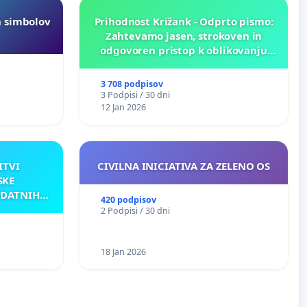
h simbolov
Prihodnost Križank - Odprto pismo:
Zahtevamo jasen, strokoven in
odgovoren pristop k oblikovanju
prihodnosti Križank!
3 708 podpisov
3 Podpisi / 30 dni
12 Jan 2026
ITVI
CIVILNA INICIATIVA ZA ZELENO OS
SKE
ODATNIH
420 podpisov
AKU
2 Podpisi / 30 dni
18 Jan 2026