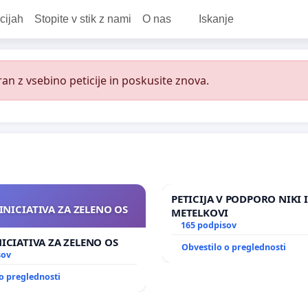
cijah
Stopite v stik z nami
O nas
Iskanje
an z vsebino peticije in poskusite znova.
PETICIJA V PODPORO NIKI 
INICIATIVA ZA ZELENO OS
METELKOVI
165 podpisov
NICIATIVA ZA ZELENO OS
Obvestilo o preglednosti
sov
o preglednosti