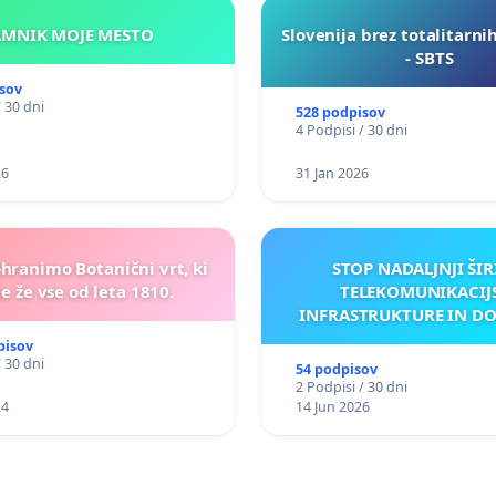
KAMNIK MOJE MESTO
Slovenija brez totalitarni
- SBTS
sov
/ 30 dni
528 podpisov
4 Podpisi / 30 dni
26
31 Jan 2026
ohranimo Botanični vrt, ki
STOP NADALJNJI ŠIR
e že vse od leta 1810.
TELEKOMUNIKACIJ
INFRASTRUKTURE IN D
ANTEN V GRADIŠČ
pisov
/ 30 dni
54 podpisov
2 Podpisi / 30 dni
24
14 Jun 2026