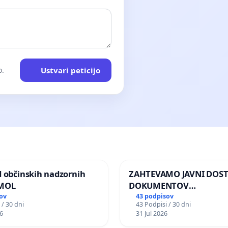
Ustvari peticijo
o.
d občinskih nadzornih
ZAHTEVAMO JAVNI DOS
 MOL
DOKUMENTOV
PARLAMENTARNIH
ov
43 podpisov
 / 30 dni
43 Podpisi / 30 dni
PREISKOVALNIH KOMISIJ
6
31 Jul 2026
ILEGALNI TRGOVINI Z O