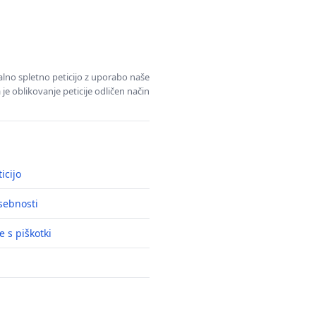
alno spletno peticijo z uporabo naše
je oblikovanje peticije odličen način
icijo
asebnosti
e s piškotki