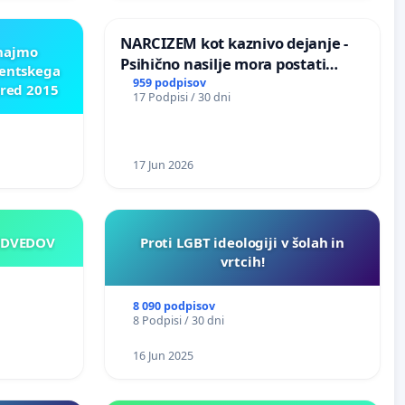
NARCIZEM kot kaznivo dejanje -
znajmo
Psihično nasilje mora postati
dentskega
enako prepoznano kot fizično
959 podpisov
pred 2015
17 Podpisi / 30 dni
nasilje
17 Jun 2026
EDVEDOV
Proti LGBT ideologiji v šolah in
vrtcih!
8 090 podpisov
8 Podpisi / 30 dni
16 Jun 2025