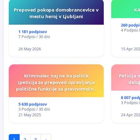
Prepoved pokopa domobrancevlce v
mestu heroj v Ljubljani
260 podpi
4 Podpisi 
1 181 podpisov
7 Podpisi / 30 dni
26 May 2026
15 Apr 20
Kriminalec naj ne bo politik
Peticija 
(peticija za prepoved opravljanja
deluj
politične funkcije za pravnomočno
obsojene politike)
8 007 pod
3 Podpisi 
5 630 podpisov
3 Podpisi / 30 dni
21 May 2025
24 Apr 20
1
2
3
»