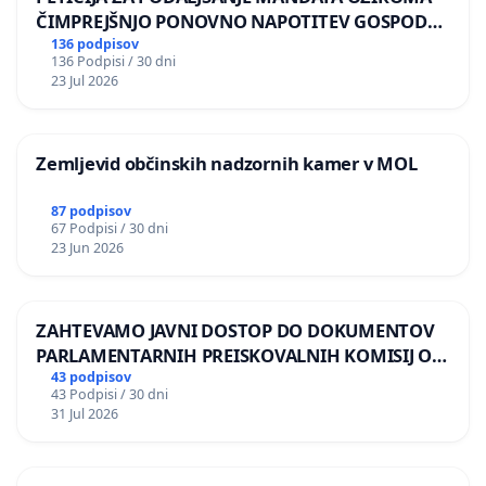
ČIMPREJŠNJO PONOVNO NAPOTITEV GOSPODA
BERNARDA ŠRAJNERJA NA VELEPOSLANIŠTVO
136 podpisov
136 Podpisi / 30 dni
REPUBLIKE SLOVENIJE V MOSKVI
23 Jul 2026
Zemljevid občinskih nadzornih kamer v MOL
87 podpisov
67 Podpisi / 30 dni
23 Jun 2026
ZAHTEVAMO JAVNI DOSTOP DO DOKUMENTOV
PARLAMENTARNIH PREISKOVALNIH KOMISIJ O
ILEGALNI TRGOVINI Z OROŽJEM
43 podpisov
43 Podpisi / 30 dni
31 Jul 2026