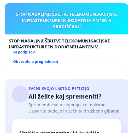
STOP NADALJNJI ŠIRITVI TELEKOMUNIKACIJSKE
INFRASTRUKTURE IN DODATNIH ANTEN V
GRADIŠČAKU
STOP NADALJNJI ŠIRITVI TELEKOMUNIKACIJSKE
INFRASTRUKTURE IN DODATNIH ANTEN V
GRADIŠČAKU
54 podpisov
Obvestilo o preglednosti
ZAČNI SVOJO LASTNO PETICIJO
Ali želite kaj spremeniti?
Spremembe se ne zgodijo, če molčimo.
Ustvarite peticijo in začnite družbeno gibanje.
Opišite spremembo, ki jo želite