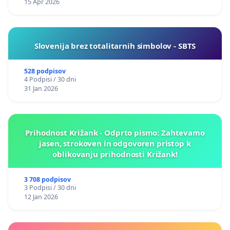
15 Apr 2026
Slovenija brez totalitarnih simbolov - SBTS
528 podpisov
4 Podpisi / 30 dni
31 Jan 2026
Prihodnost Križank - Odprto pismo: Zahtevamo
jasen, strokoven in odgovoren pristop k
oblikovanju prihodnosti Križank!
3 708 podpisov
3 Podpisi / 30 dni
12 Jan 2026