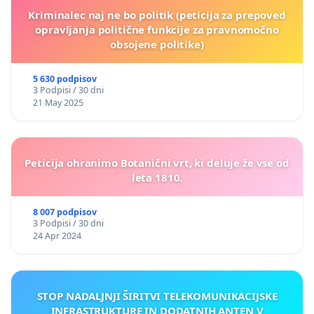
Kriminalec naj ne bo politik (peticija za prepoved
opravljanja politične funkcije za pravnomočno
obsojene politike)
5 630 podpisov
3 Podpisi / 30 dni
21 May 2025
Peticija ohranimo Botanični vrt, ki deluje že vse od
leta 1810.
8 007 podpisov
3 Podpisi / 30 dni
24 Apr 2024
STOP NADALJNJI ŠIRITVI TELEKOMUNIKACIJSKE
INFRASTRUKTURE IN DODATNIH ANTEN V