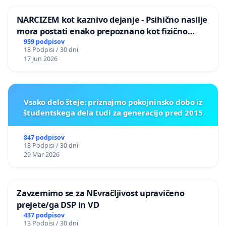
NARCIZEM kot kaznivo dejanje - Psihično nasilje
mora postati enako prepoznano kot fizično
nasilje
959 podpisov
18 Podpisi / 30 dni
17 Jun 2026
Vsako delo šteje: priznajmo pokojninsko dobo iz
študentskega dela tudi za generacijo pred 2015
847 podpisov
18 Podpisi / 30 dni
29 Mar 2026
Zavzemimo se za NEvračljivost upravičeno
prejete/ga DSP in VD
437 podpisov
13 Podpisi / 30 dni