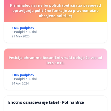
Kriminalec naj ne bo politik (peticija za prepoved
opravljanja politične funkcije za pravnomočno
obsojene politike)
5 630 podpisov
3 Podpisi / 30 dni
21 May 2025
Peticija ohranimo Botanični vrt, ki deluje že vse od
leta 1810.
8 007 podpisov
3 Podpisi / 30 dni
24 Apr 2024
Enotno označevanje tabel - Pot na Brce