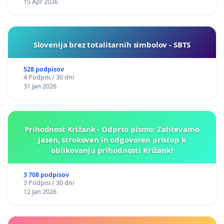
15 Apr 2026
Slovenija brez totalitarnih simbolov - SBTS
528 podpisov
4 Podpisi / 30 dni
31 Jan 2026
Prihodnost Križank - Odprto pismo: Zahtevamo
jasen, strokoven in odgovoren pristop k
oblikovanju prihodnosti Križank!
3 708 podpisov
3 Podpisi / 30 dni
12 Jan 2026