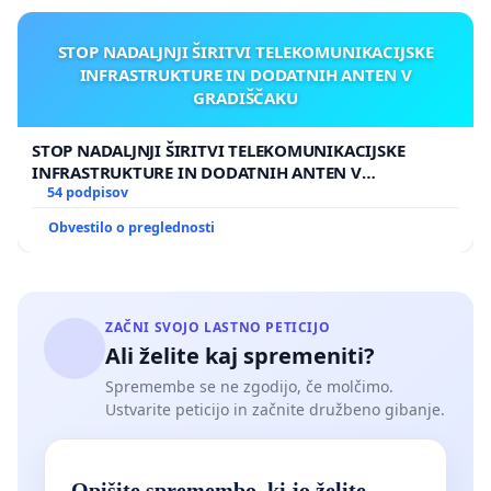
STOP NADALJNJI ŠIRITVI TELEKOMUNIKACIJSKE
INFRASTRUKTURE IN DODATNIH ANTEN V
GRADIŠČAKU
STOP NADALJNJI ŠIRITVI TELEKOMUNIKACIJSKE
INFRASTRUKTURE IN DODATNIH ANTEN V
GRADIŠČAKU
54 podpisov
Obvestilo o preglednosti
ZAČNI SVOJO LASTNO PETICIJO
Ali želite kaj spremeniti?
Spremembe se ne zgodijo, če molčimo.
Ustvarite peticijo in začnite družbeno gibanje.
Opišite spremembo, ki jo želite