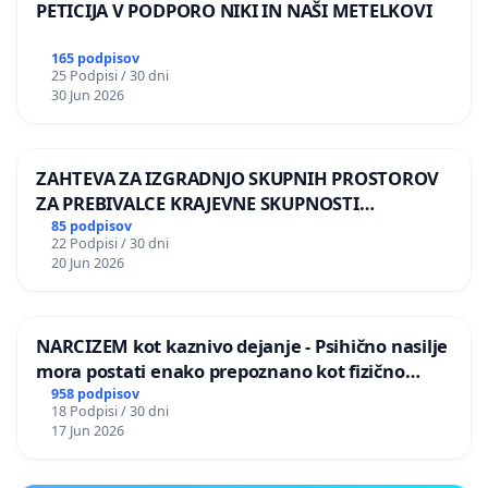
PETICIJA V PODPORO NIKI IN NAŠI METELKOVI
165 podpisov
25 Podpisi / 30 dni
30 Jun 2026
ZAHTEVA ZA IZGRADNJO SKUPNIH PROSTOROV
ZA PREBIVALCE KRAJEVNE SKUPNOSTI
PRESTRANEK
85 podpisov
22 Podpisi / 30 dni
20 Jun 2026
NARCIZEM kot kaznivo dejanje - Psihično nasilje
mora postati enako prepoznano kot fizično
nasilje
958 podpisov
18 Podpisi / 30 dni
17 Jun 2026