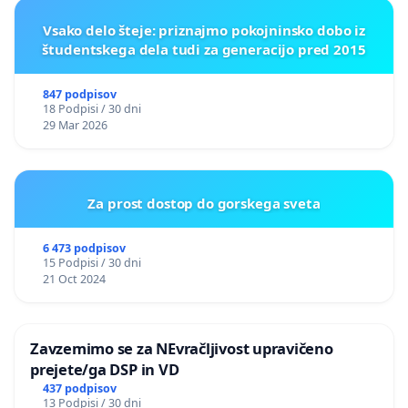
Vsako delo šteje: priznajmo pokojninsko dobo iz
študentskega dela tudi za generacijo pred 2015
847 podpisov
18 Podpisi / 30 dni
29 Mar 2026
Za prost dostop do gorskega sveta
6 473 podpisov
15 Podpisi / 30 dni
21 Oct 2024
Zavzemimo se za NEvračljivost upravičeno
prejete/ga DSP in VD
437 podpisov
13 Podpisi / 30 dni