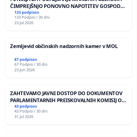
ČIMPREJŠNJO PONOVNO NAPOTITEV GOSPODA
BERNARDA ŠRAJNERJA NA VELEPOSLANIŠTVO
133 podpisov
133 Podpisi / 30 dni
REPUBLIKE SLOVENIJE V MOSKVI
23 Jul 2026
Zemljevid občinskih nadzornih kamer v MOL
87 podpisov
67 Podpisi / 30 dni
23 Jun 2026
ZAHTEVAMO JAVNI DOSTOP DO DOKUMENTOV
PARLAMENTARNIH PREISKOVALNIH KOMISIJ O
ILEGALNI TRGOVINI Z OROŽJEM
43 podpisov
43 Podpisi / 30 dni
31 Jul 2026