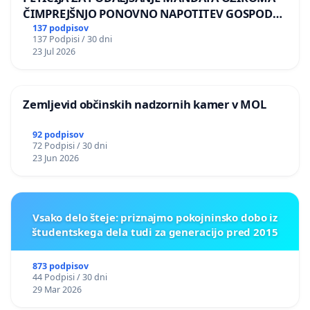
ČIMPREJŠNJO PONOVNO NAPOTITEV GOSPODA
BERNARDA ŠRAJNERJA NA VELEPOSLANIŠTVO
137 podpisov
137 Podpisi / 30 dni
REPUBLIKE SLOVENIJE V MOSKVI
23 Jul 2026
Zemljevid občinskih nadzornih kamer v MOL
92 podpisov
72 Podpisi / 30 dni
23 Jun 2026
Vsako delo šteje: priznajmo pokojninsko dobo iz
študentskega dela tudi za generacijo pred 2015
873 podpisov
44 Podpisi / 30 dni
29 Mar 2026