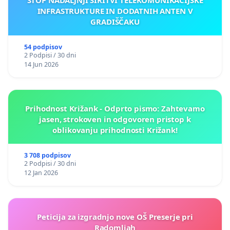
INFRASTRUKTURE IN DODATNIH ANTEN V
GRADIŠČAKU
54 podpisov
2 Podpisi / 30 dni
14 Jun 2026
Prihodnost Križank - Odprto pismo: Zahtevamo
jasen, strokoven in odgovoren pristop k
oblikovanju prihodnosti Križank!
3 708 podpisov
2 Podpisi / 30 dni
12 Jan 2026
Peticija za izgradnjo nove OŠ Preserje pri
Radomljah