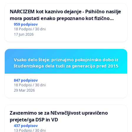
NARCIZEM kot kaznivo dejanje - Psihično nasilje
mora postati enako prepoznano kot fizično
nasilje
959 podpisov
18 Podpisi / 30 dni
17 Jun 2026
Vsako delo šteje: priznajmo pokojninsko dobo iz
študentskega dela tudi za generacijo pred 2015
847 podpisov
18 Podpisi / 30 dni
29 Mar 2026
Zavzemimo se za NEvračljivost upravičeno
prejete/ga DSP in VD
437 podpisov
13 Podpisi / 30 dni