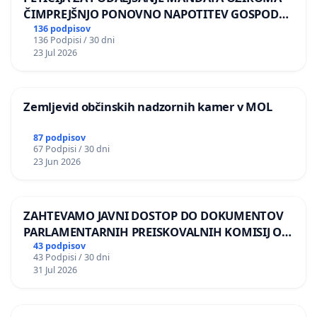
ČIMPREJŠNJO PONOVNO NAPOTITEV GOSPODA
BERNARDA ŠRAJNERJA NA VELEPOSLANIŠTVO
136 podpisov
136 Podpisi / 30 dni
REPUBLIKE SLOVENIJE V MOSKVI
23 Jul 2026
Zemljevid občinskih nadzornih kamer v MOL
87 podpisov
67 Podpisi / 30 dni
23 Jun 2026
ZAHTEVAMO JAVNI DOSTOP DO DOKUMENTOV
PARLAMENTARNIH PREISKOVALNIH KOMISIJ O
ILEGALNI TRGOVINI Z OROŽJEM
43 podpisov
43 Podpisi / 30 dni
31 Jul 2026