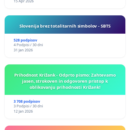
15 Apr 2026
Slovenija brez totalitarnih simbolov - SBTS
528 podpisov
4 Podpisi / 30 dni
31 Jan 2026
Prihodnost Križank - Odprto pismo: Zahtevamo
jasen, strokoven in odgovoren pristop k
oblikovanju prihodnosti Križank!
3 708 podpisov
3 Podpisi / 30 dni
12 Jan 2026