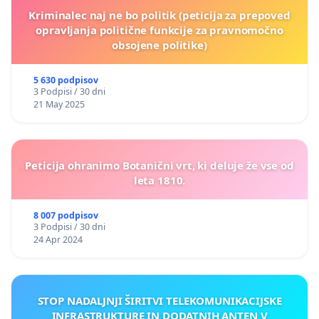
Kriminalec naj ne bo politik (peticija za prepoved
opravljanja politične funkcije za pravnomočno
obsojene politike)
5 630 podpisov
3 Podpisi / 30 dni
21 May 2025
Peticija ohranimo Botanični vrt, ki deluje že vse od
leta 1810.
8 007 podpisov
3 Podpisi / 30 dni
24 Apr 2024
STOP NADALJNJI ŠIRITVI TELEKOMUNIKACIJSKE
INFRASTRUKTURE IN DODATNIH ANTEN V