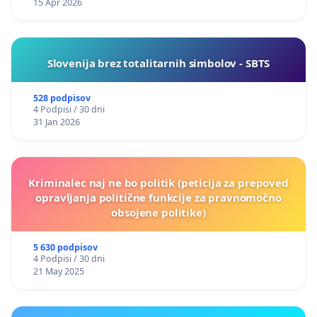
15 Apr 2026
Slovenija brez totalitarnih simbolov - SBTS
528 podpisov
4 Podpisi / 30 dni
31 Jan 2026
Kriminalec naj ne bo politik (peticija za prepoved
opravljanja politične funkcije za pravnomočno
obsojene politike)
5 630 podpisov
4 Podpisi / 30 dni
21 May 2025