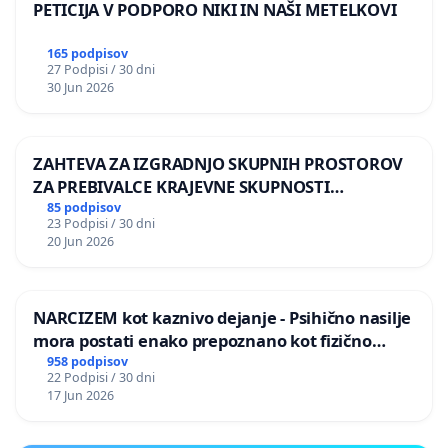
PETICIJA V PODPORO NIKI IN NAŠI METELKOVI
165 podpisov
27 Podpisi / 30 dni
30 Jun 2026
ZAHTEVA ZA IZGRADNJO SKUPNIH PROSTOROV
ZA PREBIVALCE KRAJEVNE SKUPNOSTI
PRESTRANEK
85 podpisov
23 Podpisi / 30 dni
20 Jun 2026
NARCIZEM kot kaznivo dejanje - Psihično nasilje
mora postati enako prepoznano kot fizično
nasilje
958 podpisov
22 Podpisi / 30 dni
17 Jun 2026