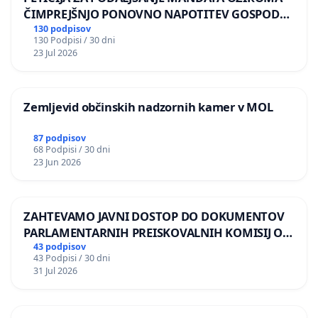
ČIMPREJŠNJO PONOVNO NAPOTITEV GOSPODA
BERNARDA ŠRAJNERJA NA VELEPOSLANIŠTVO
130 podpisov
130 Podpisi / 30 dni
REPUBLIKE SLOVENIJE V MOSKVI
23 Jul 2026
Zemljevid občinskih nadzornih kamer v MOL
87 podpisov
68 Podpisi / 30 dni
23 Jun 2026
ZAHTEVAMO JAVNI DOSTOP DO DOKUMENTOV
PARLAMENTARNIH PREISKOVALNIH KOMISIJ O
ILEGALNI TRGOVINI Z OROŽJEM
43 podpisov
43 Podpisi / 30 dni
31 Jul 2026