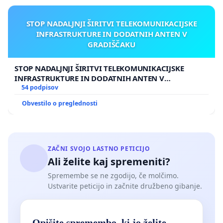
STOP NADALJNJI ŠIRITVI TELEKOMUNIKACIJSKE
INFRASTRUKTURE IN DODATNIH ANTEN V
GRADIŠČAKU
STOP NADALJNJI ŠIRITVI TELEKOMUNIKACIJSKE
INFRASTRUKTURE IN DODATNIH ANTEN V
GRADIŠČAKU
54 podpisov
Obvestilo o preglednosti
ZAČNI SVOJO LASTNO PETICIJO
Ali želite kaj spremeniti?
Spremembe se ne zgodijo, če molčimo.
Ustvarite peticijo in začnite družbeno gibanje.
Opišite spremembo, ki jo želite