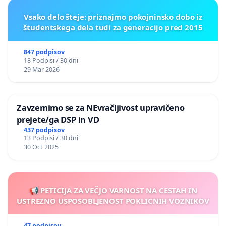
Vsako delo šteje: priznajmo pokojninsko dobo iz
študentskega dela tudi za generacijo pred 2015
847 podpisov
18 Podpisi / 30 dni
29 Mar 2026
Zavzemimo se za NEvračljivost upravičeno
prejete/ga DSP in VD
437 podpisov
13 Podpisi / 30 dni
30 Oct 2025
📢 PETICIJA ZA VEČJO VARNOST NA CESTAH IN
USTREZNO USPOSOBLJENOST POKLICNIH VOZNIKOV
47 podpisov