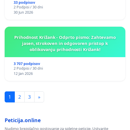
33 podpisov
2 Podpisi / 30 dni
30 Jun 2026
Prihodnost Križank - Odprto pismo: Zahtevamo
jasen, strokoven in odgovoren pristop k
oblikovanju prihodnosti Križank!
3 707 podpisov
2 Podpisi / 30 dni
12 Jan 2026
1
2
3
»
Peticija.online
Nudimo brezplačno gostovanje za spletne peticije. Ustvarite