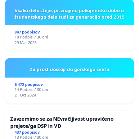
Vsako delo šteje: priznajmo pokojninsko dobo iz
študentskega dela tudi za generacijo pred 2015
847 podpisov
18 Podpisi / 30 dni
29 Mar 2026
Za prost dostop do gorskega sveta
6 472 podpisov
14 Podpisi / 30 dni
21 Oct 2024
Zavzemimo se za NEvračljivost upravičeno
prejete/ga DSP in VD
437 podpisov
13 Podpisi / 30 dni