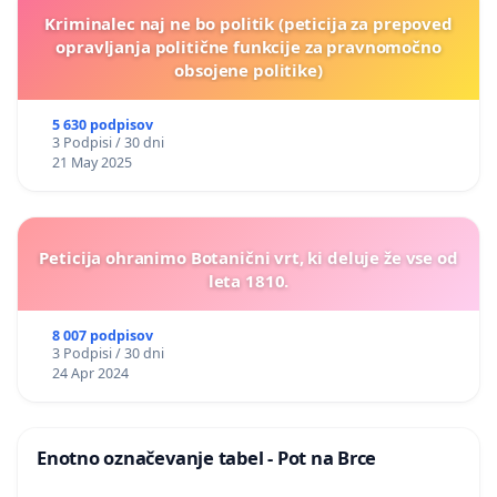
Kriminalec naj ne bo politik (peticija za prepoved
opravljanja politične funkcije za pravnomočno
obsojene politike)
5 630 podpisov
3 Podpisi / 30 dni
21 May 2025
Peticija ohranimo Botanični vrt, ki deluje že vse od
leta 1810.
8 007 podpisov
3 Podpisi / 30 dni
24 Apr 2024
Enotno označevanje tabel - Pot na Brce