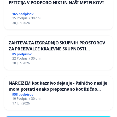
PETICIJA V PODPORO NIKI IN NAŠI METELKOVI
165 podpisov
25 Podpisi / 30 dni
30 Jun 2026
ZAHTEVA ZA IZGRADNJO SKUPNIH PROSTOROV
ZA PREBIVALCE KRAJEVNE SKUPNOSTI
PRESTRANEK
85 podpisov
22 Podpisi / 30 dni
20 Jun 2026
NARCIZEM kot kaznivo dejanje - Psihično nasilje
mora postati enako prepoznano kot fizično
nasilje
958 podpisov
19 Podpisi / 30 dni
17 Jun 2026