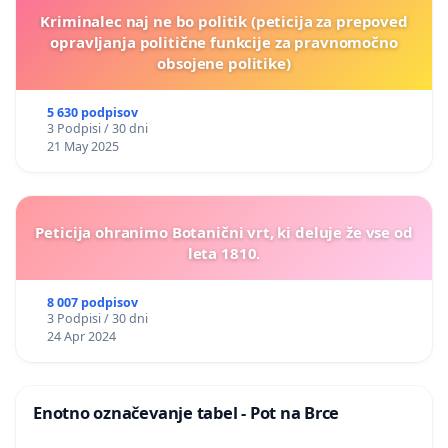
Kriminalec naj ne bo politik (peticija za prepoved
opravljanja politične funkcije za pravnomočno
obsojene politike)
5 630 podpisov
3 Podpisi / 30 dni
21 May 2025
Peticija ohranimo Botanični vrt, ki deluje že vse od
leta 1810.
8 007 podpisov
3 Podpisi / 30 dni
24 Apr 2024
Enotno označevanje tabel - Pot na Brce