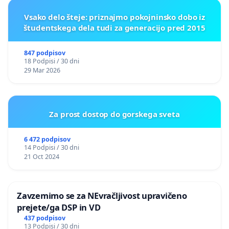
Vsako delo šteje: priznajmo pokojninsko dobo iz
študentskega dela tudi za generacijo pred 2015
847 podpisov
18 Podpisi / 30 dni
29 Mar 2026
Za prost dostop do gorskega sveta
6 472 podpisov
14 Podpisi / 30 dni
21 Oct 2024
Zavzemimo se za NEvračljivost upravičeno
prejete/ga DSP in VD
437 podpisov
13 Podpisi / 30 dni