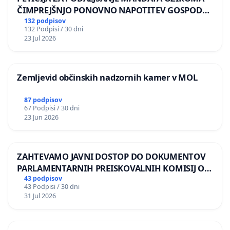
ČIMPREJŠNJO PONOVNO NAPOTITEV GOSPODA
BERNARDA ŠRAJNERJA NA VELEPOSLANIŠTVO
132 podpisov
132 Podpisi / 30 dni
REPUBLIKE SLOVENIJE V MOSKVI
23 Jul 2026
Zemljevid občinskih nadzornih kamer v MOL
87 podpisov
67 Podpisi / 30 dni
23 Jun 2026
ZAHTEVAMO JAVNI DOSTOP DO DOKUMENTOV
PARLAMENTARNIH PREISKOVALNIH KOMISIJ O
ILEGALNI TRGOVINI Z OROŽJEM
43 podpisov
43 Podpisi / 30 dni
31 Jul 2026