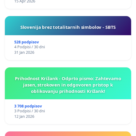
15 Apr 2026
Slovenija brez totalitarnih simbolov - SBTS
528 podpisov
4 Podpisi / 30 dni
31 Jan 2026
Prihodnost Križank - Odprto pismo: Zahtevamo
jasen, strokoven in odgovoren pristop k
oblikovanju prihodnosti Križank!
3 708 podpisov
3 Podpisi / 30 dni
12 Jan 2026