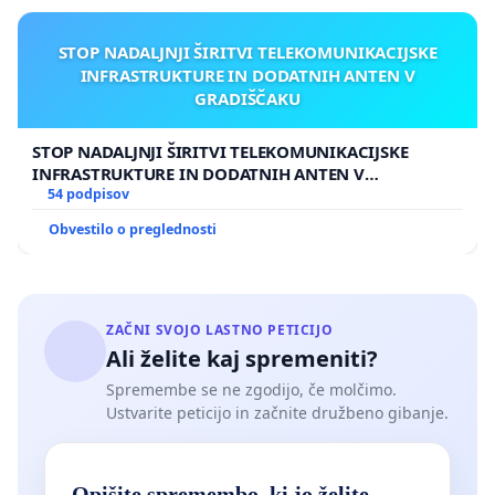
STOP NADALJNJI ŠIRITVI TELEKOMUNIKACIJSKE
INFRASTRUKTURE IN DODATNIH ANTEN V
GRADIŠČAKU
STOP NADALJNJI ŠIRITVI TELEKOMUNIKACIJSKE
INFRASTRUKTURE IN DODATNIH ANTEN V
GRADIŠČAKU
54 podpisov
Obvestilo o preglednosti
ZAČNI SVOJO LASTNO PETICIJO
Ali želite kaj spremeniti?
Spremembe se ne zgodijo, če molčimo.
Ustvarite peticijo in začnite družbeno gibanje.
Opišite spremembo, ki jo želite