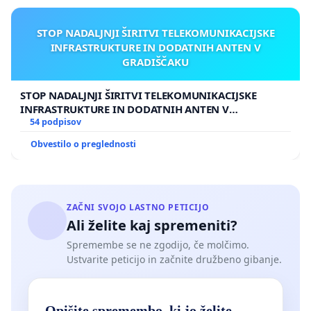
STOP NADALJNJI ŠIRITVI TELEKOMUNIKACIJSKE
INFRASTRUKTURE IN DODATNIH ANTEN V
GRADIŠČAKU
STOP NADALJNJI ŠIRITVI TELEKOMUNIKACIJSKE
INFRASTRUKTURE IN DODATNIH ANTEN V
GRADIŠČAKU
54 podpisov
Obvestilo o preglednosti
ZAČNI SVOJO LASTNO PETICIJO
Ali želite kaj spremeniti?
Spremembe se ne zgodijo, če molčimo.
Ustvarite peticijo in začnite družbeno gibanje.
Opišite spremembo, ki jo želite