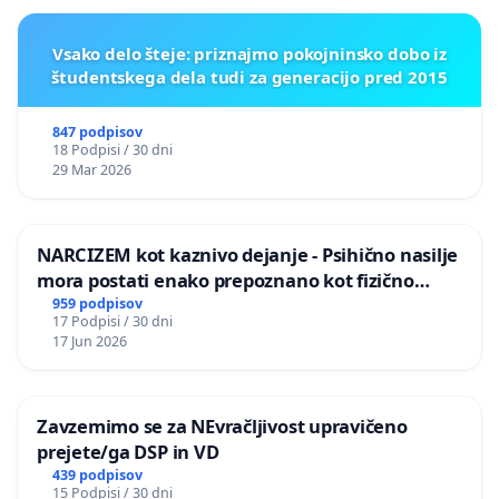
Vsako delo šteje: priznajmo pokojninsko dobo iz
študentskega dela tudi za generacijo pred 2015
847 podpisov
18 Podpisi / 30 dni
29 Mar 2026
NARCIZEM kot kaznivo dejanje - Psihično nasilje
mora postati enako prepoznano kot fizično
nasilje
959 podpisov
17 Podpisi / 30 dni
17 Jun 2026
Zavzemimo se za NEvračljivost upravičeno
prejete/ga DSP in VD
439 podpisov
15 Podpisi / 30 dni