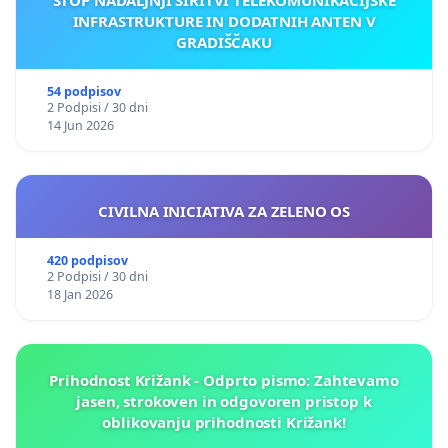
INFRASTRUKTURE IN DODATNIH ANTEN V
GRADIŠČAKU
54 podpisov
2 Podpisi / 30 dni
14 Jun 2026
CIVILNA INICIATIVA ZA ZELENO OS
420 podpisov
2 Podpisi / 30 dni
18 Jan 2026
Prihodnost Križank - Odprto pismo: Zahtevamo
jasen, strokoven in odgovoren pristop k
oblikovanju prihodnosti Križank!