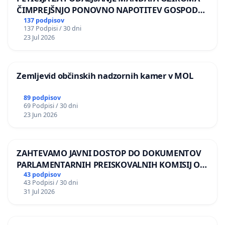
ČIMPREJŠNJO PONOVNO NAPOTITEV GOSPODA
BERNARDA ŠRAJNERJA NA VELEPOSLANIŠTVO
137 podpisov
137 Podpisi / 30 dni
REPUBLIKE SLOVENIJE V MOSKVI
23 Jul 2026
Zemljevid občinskih nadzornih kamer v MOL
89 podpisov
69 Podpisi / 30 dni
23 Jun 2026
ZAHTEVAMO JAVNI DOSTOP DO DOKUMENTOV
PARLAMENTARNIH PREISKOVALNIH KOMISIJ O
ILEGALNI TRGOVINI Z OROŽJEM
43 podpisov
43 Podpisi / 30 dni
31 Jul 2026