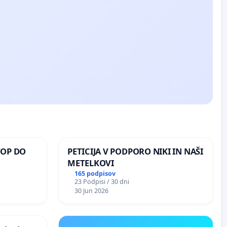
TOP DO
PETICIJA V PODPORO NIKI IN NAŠI
METELKOVI
165 podpisov
23 Podpisi / 30 dni
 O
30 Jun 2026
ROŽJEM