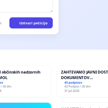
Ustvari peticijo
o.
d občinskih nadzornih
ZAHTEVAMO JAVNI DOS
 MOL
DOKUMENTOV
PARLAMENTARNIH
ov
43 podpisov
 / 30 dni
43 Podpisi / 30 dni
PREISKOVALNIH KOMISIJ
6
31 Jul 2026
ILEGALNI TRGOVINI Z O