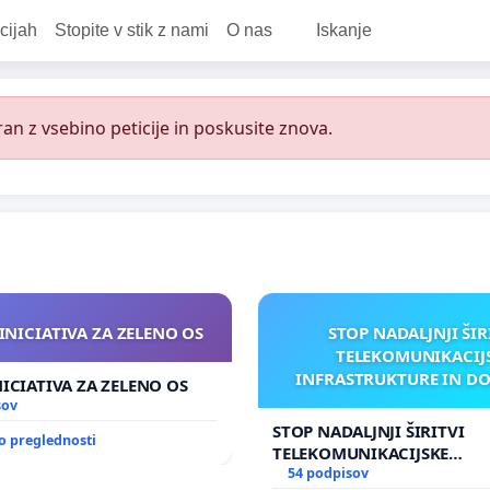
cijah
Stopite v stik z nami
O nas
Iskanje
an z vsebino peticije in poskusite znova.
INICIATIVA ZA ZELENO OS
STOP NADALJNJI ŠIR
TELEKOMUNIKACIJ
INFRASTRUKTURE IN D
NICIATIVA ZA ZELENO OS
ANTEN V GRADIŠČ
sov
STOP NADALJNJI ŠIRITVI
o preglednosti
TELEKOMUNIKACIJSKE
INFRASTRUKTURE IN DODA
54 podpisov