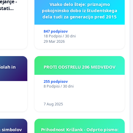
janje -
Vsako delo šteje: priznajmo
stati
pokojninsko dobo iz študentskega
zično
dela tudi za generacijo pred 2015
847 podpisov
18 Podpisi / 30 dni
29 Mar 2026
šolah in
PROTI ODSTRELU 206 MEDVEDOV
255 podpisov
8 Podpisi / 30 dni
7 Aug 2025
h simbolov
Prihodnost Križank - Odprto pismo: