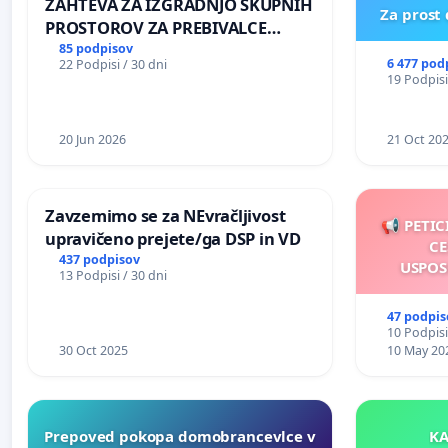
ZAHTEVA ZA IZGRADNJO SKUPNIH
Za prost
PROSTOROV ZA PREBIVALCE
KRAJEVNE SKUPNOSTI
85 podpisov
6 477 pod
22 Podpisi / 30 dni
PRESTRANEK
19 Podpisi
20 Jun 2026
21 Oct 20
Zavzemimo se za NEvračljivost
📢 PETIC
upravičeno prejete/ga DSP in VD
CE
437 podpisov
USPOS
13 Podpisi / 30 dni
47 podpis
10 Podpisi
30 Oct 2025
10 May 20
Prepoved pokopa domobrancevlce v