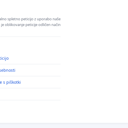
alno spletno peticijo z uporabo naše
je oblikovanje peticije odličen način
icijo
asebnosti
e s piškotki