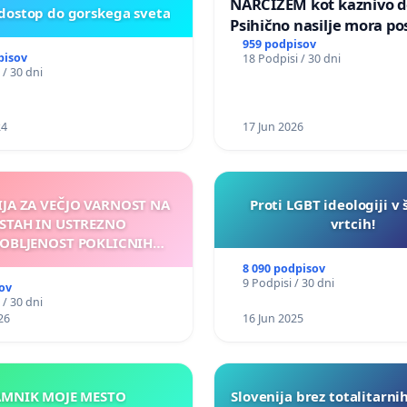
NARCIZEM kot kaznivo de
 dostop do gorskega sveta
Psihično nasilje mora po
enako prepoznano kot fi
959 podpisov
pisov
18 Podpisi / 30 dni
nasilje
 / 30 dni
24
17 Jun 2026
IJA ZA VEČJO VARNOST NA
Proti LGBT ideologiji v 
STAH IN USTREZNO
vrtcih!
OBLJENOST POKLICNIH
VOZNIKOV
8 090 podpisov
9 Podpisi / 30 dni
ov
 / 30 dni
26
16 Jun 2025
KAMNIK MOJE MESTO
Slovenija brez totalitarni