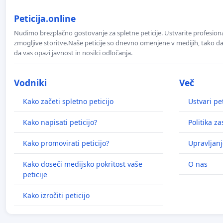
Peticija.online
Nudimo brezplačno gostovanje za spletne peticije. Ustvarite profesion
zmogljive storitve.Naše peticije so dnevno omenjene v medijih, tako da 
da vas opazi javnost in nosilci odločanja.
Vodniki
Več
Kako začeti spletno peticijo
Ustvari pet
Kako napisati peticijo?
Politika z
Kako promovirati peticijo?
Upravljanj
Kako doseči medijsko pokritost vaše
O nas
peticije
Kako izročiti peticijo