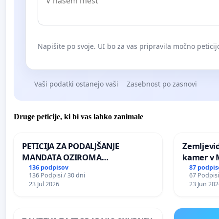
Napišite po svoje. UI bo za vas pripravila močno peticij
Vaši podatki ostanejo vaši
Zasebnost po zasnovi
Druge peticije, ki bi vas lahko zanimale
PETICIJA ZA PODALJŠANJE
Zemljevi
MANDATA OZIROMA
kamer v
ČIMPREJŠNJO PONOVNO
136 podpisov
87 podpis
136 Podpisi / 30 dni
67 Podpisi
NAPOTITEV GOSPODA BERNARDA
23 Jul 2026
23 Jun 202
ŠRAJNERJA NA VELEPOSLANIŠTVO
REPUBLIKE SLOVENIJE V MOSKVI