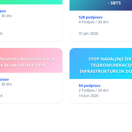
- SBTS
sov
/ 30 dni
528 podpisov
4 Podpisi / 30 dni
26
31 Jan 2026
ohranimo Botanični vrt, ki
STOP NADALJNJI ŠIR
e že vse od leta 1810.
TELEKOMUNIKACIJ
INFRASTRUKTURE IN D
ANTEN V GRADIŠČ
pisov
/ 30 dni
54 podpisov
2 Podpisi / 30 dni
24
14 Jun 2026