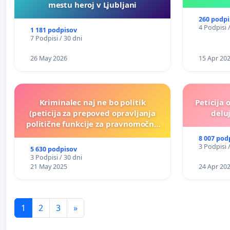
mestu heroj v Ljubljani
260 podpi
4 Podpisi 
1 181 podpisov
7 Podpisi / 30 dni
26 May 2026
15 Apr 20
Kriminalec naj ne bo politik
Peticija 
(peticija za prepoved opravljanja
deluj
politične funkcije za pravnomočno
obsojene politike)
8 007 pod
3 Podpisi 
5 630 podpisov
3 Podpisi / 30 dni
21 May 2025
24 Apr 20
1
2
3
»