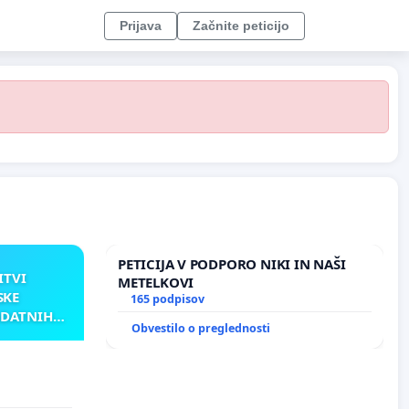
Prijava
Začnite peticijo
PETICIJA V PODPORO NIKI IN NAŠI
ITVI
METELKOVI
SKE
165 podpisov
ODATNIH
Obvestilo o preglednosti
AKU
TNIH