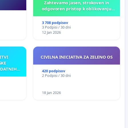
Zahtevamo jasen, strokoven in
odgovoren pristop k oblikovanju
prihodnosti Križank!
3 708 podpisov
3 Podpisi / 30 dni
12 Jan 2026
ITVI
CIVILNA INICIATIVA ZA ZELENO OS
SKE
ODATNIH
420 podpisov
AKU
2 Podpisi / 30 dni
18 Jan 2026