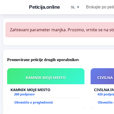
Peticija.online
Brskajte po peti
SL ▼
Zahtevani parameter manjka. Prosimo, vrnite se na str
Promovirane peticije drugih uporabnikov
KAMNIK MOJE MESTO
CIVILNA 
KAMNIK MOJE MESTO
CIVILNA I
260 podpisov
420 podpi
Obvestilo o preglednosti
Obvestilo 