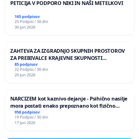
PETICIJA V PODPORO NIKI IN NAŠI METELKOVI
165 podpisov
25 Podpisi / 30 dni
30 Jun 2026
ZAHTEVA ZA IZGRADNJO SKUPNIH PROSTOROV
ZA PREBIVALCE KRAJEVNE SKUPNOSTI
PRESTRANEK
85 podpisov
22 Podpisi / 30 dni
20 Jun 2026
NARCIZEM kot kaznivo dejanje - Psihično nasilje
mora postati enako prepoznano kot fizično
nasilje
958 podpisov
19 Podpisi / 30 dni
17 Jun 2026