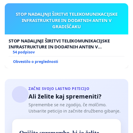
STOP NADALJNJI ŠIRITVI TELEKOMUNIKACIJSKE
INFRASTRUKTURE IN DODATNIH ANTEN V
GRADIŠČAKU
STOP NADALJNJI ŠIRITVI TELEKOMUNIKACIJSKE
INFRASTRUKTURE IN DODATNIH ANTEN V
GRADIŠČAKU
54 podpisov
Obvestilo o preglednosti
ZAČNI SVOJO LASTNO PETICIJO
Ali želite kaj spremeniti?
Spremembe se ne zgodijo, če molčimo.
Ustvarite peticijo in začnite družbeno gibanje.
Opišite spremembo, ki jo želite