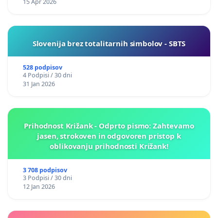
15 Apr 2026
Slovenija brez totalitarnih simbolov - SBTS
528 podpisov
4 Podpisi / 30 dni
31 Jan 2026
Prihodnost Križank - Odprto pismo: Zahtevamo
jasen, strokoven in odgovoren pristop k
oblikovanju prihodnosti Križank!
3 708 podpisov
3 Podpisi / 30 dni
12 Jan 2026