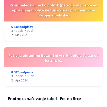
Kriminalec naj ne bo politik (peticija za prepoved
opravljanja politične funkcije za pravnomočno
obsojene politike)
5 630 podpisov
3 Podpisi / 30 dni
21 May 2025
Peticija ohranimo Botanični vrt, ki deluje že vse od
leta 1810.
8 007 podpisov
3 Podpisi / 30 dni
24 Apr 2024
Enotno označevanje tabel - Pot na Brce