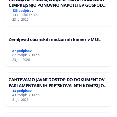
ČIMPREJŠNJO PONOVNO NAPOTITEV GOSPODA
BERNARDA ŠRAJNERJA NA VELEPOSLANIŠTVO
133 podpisov
133 Podpisi / 30 dni
REPUBLIKE SLOVENIJE V MOSKVI
23 Jul 2026
Zemljevid občinskih nadzornih kamer v MOL
87 podpisov
67 Podpisi / 30 dni
23 Jun 2026
ZAHTEVAMO JAVNI DOSTOP DO DOKUMENTOV
PARLAMENTARNIH PREISKOVALNIH KOMISIJ O
ILEGALNI TRGOVINI Z OROŽJEM
43 podpisov
43 Podpisi / 30 dni
31 Jul 2026