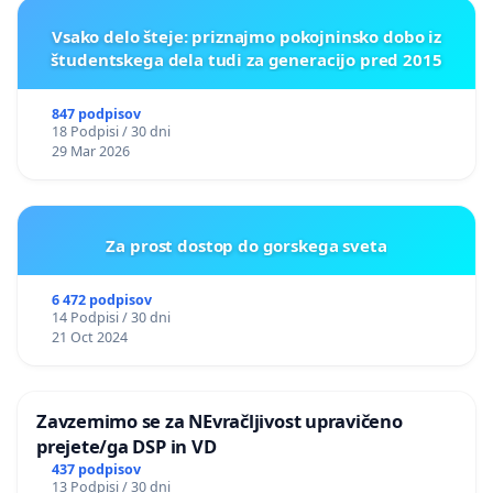
Vsako delo šteje: priznajmo pokojninsko dobo iz
študentskega dela tudi za generacijo pred 2015
847 podpisov
18 Podpisi / 30 dni
29 Mar 2026
Za prost dostop do gorskega sveta
6 472 podpisov
14 Podpisi / 30 dni
21 Oct 2024
Zavzemimo se za NEvračljivost upravičeno
prejete/ga DSP in VD
437 podpisov
13 Podpisi / 30 dni