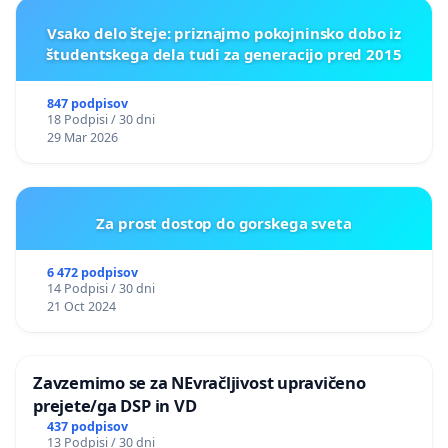
Vsako delo šteje: priznajmo pokojninsko dobo iz
študentskega dela tudi za generacijo pred 2015
847 podpisov
18 Podpisi / 30 dni
29 Mar 2026
Za prost dostop do gorskega sveta
6 472 podpisov
14 Podpisi / 30 dni
21 Oct 2024
Zavzemimo se za NEvračljivost upravičeno
prejete/ga DSP in VD
437 podpisov
13 Podpisi / 30 dni