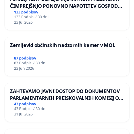
ČIMPREJŠNJO PONOVNO NAPOTITEV GOSPODA
BERNARDA ŠRAJNERJA NA VELEPOSLANIŠTVO
133 podpisov
133 Podpisi / 30 dni
REPUBLIKE SLOVENIJE V MOSKVI
23 Jul 2026
Zemljevid občinskih nadzornih kamer v MOL
87 podpisov
67 Podpisi / 30 dni
23 Jun 2026
ZAHTEVAMO JAVNI DOSTOP DO DOKUMENTOV
PARLAMENTARNIH PREISKOVALNIH KOMISIJ O
ILEGALNI TRGOVINI Z OROŽJEM
43 podpisov
43 Podpisi / 30 dni
31 Jul 2026