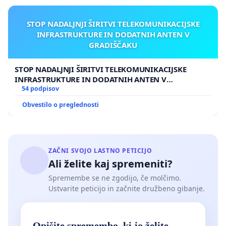
STOP NADALJNJI ŠIRITVI TELEKOMUNIKACIJSKE
INFRASTRUKTURE IN DODATNIH ANTEN V
GRADIŠČAKU
STOP NADALJNJI ŠIRITVI TELEKOMUNIKACIJSKE
INFRASTRUKTURE IN DODATNIH ANTEN V
GRADIŠČAKU
54 podpisov
Obvestilo o preglednosti
ZAČNI SVOJO LASTNO PETICIJO
Ali želite kaj spremeniti?
Spremembe se ne zgodijo, če molčimo.
Ustvarite peticijo in začnite družbeno gibanje.
Opišite spremembo, ki jo želite