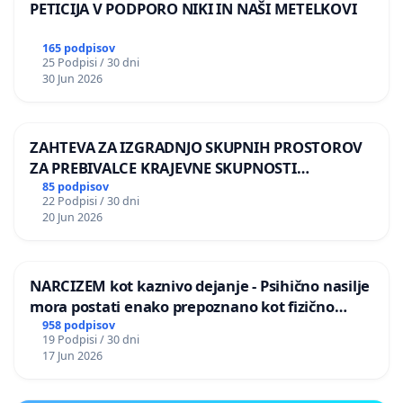
PETICIJA V PODPORO NIKI IN NAŠI METELKOVI
165 podpisov
25 Podpisi / 30 dni
30 Jun 2026
ZAHTEVA ZA IZGRADNJO SKUPNIH PROSTOROV
ZA PREBIVALCE KRAJEVNE SKUPNOSTI
PRESTRANEK
85 podpisov
22 Podpisi / 30 dni
20 Jun 2026
NARCIZEM kot kaznivo dejanje - Psihično nasilje
mora postati enako prepoznano kot fizično
nasilje
958 podpisov
19 Podpisi / 30 dni
17 Jun 2026