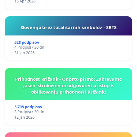
15 Apr 2026
Slovenija brez totalitarnih simbolov - SBTS
528 podpisov
4 Podpisi / 30 dni
31 Jan 2026
Prihodnost Križank - Odprto pismo: Zahtevamo
jasen, strokoven in odgovoren pristop k
oblikovanju prihodnosti Križank!
3 708 podpisov
3 Podpisi / 30 dni
12 Jan 2026