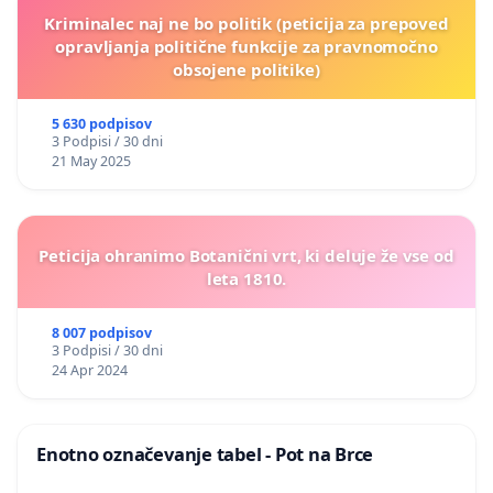
Kriminalec naj ne bo politik (peticija za prepoved
opravljanja politične funkcije za pravnomočno
obsojene politike)
5 630 podpisov
3 Podpisi / 30 dni
21 May 2025
Peticija ohranimo Botanični vrt, ki deluje že vse od
leta 1810.
8 007 podpisov
3 Podpisi / 30 dni
24 Apr 2024
Enotno označevanje tabel - Pot na Brce