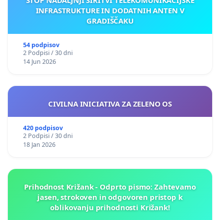
INFRASTRUKTURE IN DODATNIH ANTEN V
GRADIŠČAKU
54 podpisov
2 Podpisi / 30 dni
14 Jun 2026
CIVILNA INICIATIVA ZA ZELENO OS
420 podpisov
2 Podpisi / 30 dni
18 Jan 2026
Prihodnost Križank - Odprto pismo: Zahtevamo
jasen, strokoven in odgovoren pristop k
oblikovanju prihodnosti Križank!