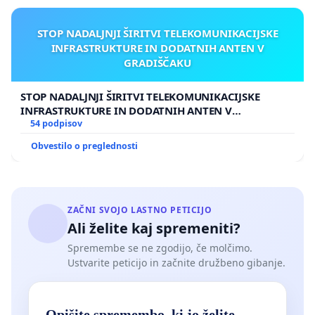
STOP NADALJNJI ŠIRITVI TELEKOMUNIKACIJSKE
INFRASTRUKTURE IN DODATNIH ANTEN V
GRADIŠČAKU
STOP NADALJNJI ŠIRITVI TELEKOMUNIKACIJSKE
INFRASTRUKTURE IN DODATNIH ANTEN V
GRADIŠČAKU
54 podpisov
Obvestilo o preglednosti
ZAČNI SVOJO LASTNO PETICIJO
Ali želite kaj spremeniti?
Spremembe se ne zgodijo, če molčimo.
Ustvarite peticijo in začnite družbeno gibanje.
Opišite spremembo, ki jo želite