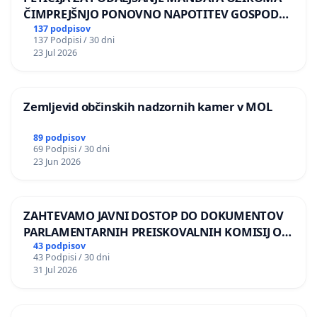
ČIMPREJŠNJO PONOVNO NAPOTITEV GOSPODA
BERNARDA ŠRAJNERJA NA VELEPOSLANIŠTVO
137 podpisov
137 Podpisi / 30 dni
REPUBLIKE SLOVENIJE V MOSKVI
23 Jul 2026
Zemljevid občinskih nadzornih kamer v MOL
89 podpisov
69 Podpisi / 30 dni
23 Jun 2026
ZAHTEVAMO JAVNI DOSTOP DO DOKUMENTOV
PARLAMENTARNIH PREISKOVALNIH KOMISIJ O
ILEGALNI TRGOVINI Z OROŽJEM
43 podpisov
43 Podpisi / 30 dni
31 Jul 2026