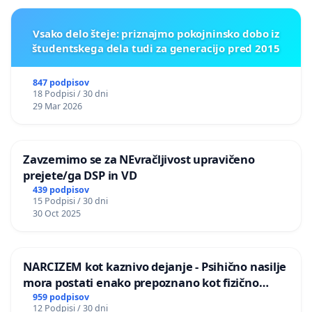
Vsako delo šteje: priznajmo pokojninsko dobo iz
študentskega dela tudi za generacijo pred 2015
847 podpisov
18 Podpisi / 30 dni
29 Mar 2026
Zavzemimo se za NEvračljivost upravičeno
prejete/ga DSP in VD
439 podpisov
15 Podpisi / 30 dni
30 Oct 2025
NARCIZEM kot kaznivo dejanje - Psihično nasilje
mora postati enako prepoznano kot fizično
nasilje
959 podpisov
12 Podpisi / 30 dni