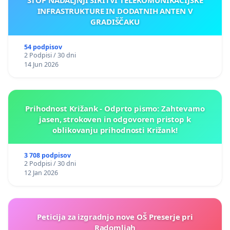
INFRASTRUKTURE IN DODATNIH ANTEN V
GRADIŠČAKU
54 podpisov
2 Podpisi / 30 dni
14 Jun 2026
Prihodnost Križank - Odprto pismo: Zahtevamo
jasen, strokoven in odgovoren pristop k
oblikovanju prihodnosti Križank!
3 708 podpisov
2 Podpisi / 30 dni
12 Jan 2026
Peticija za izgradnjo nove OŠ Preserje pri
Radomljah