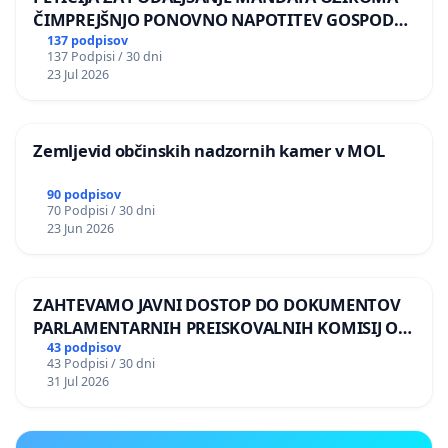
ČIMPREJŠNJO PONOVNO NAPOTITEV GOSPODA
BERNARDA ŠRAJNERJA NA VELEPOSLANIŠTVO
137 podpisov
137 Podpisi / 30 dni
REPUBLIKE SLOVENIJE V MOSKVI
23 Jul 2026
Zemljevid občinskih nadzornih kamer v MOL
90 podpisov
70 Podpisi / 30 dni
23 Jun 2026
ZAHTEVAMO JAVNI DOSTOP DO DOKUMENTOV
PARLAMENTARNIH PREISKOVALNIH KOMISIJ O
ILEGALNI TRGOVINI Z OROŽJEM
43 podpisov
43 Podpisi / 30 dni
31 Jul 2026