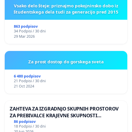
Vsako delo šteje: priznajmo pokojninsko dobo iz
študentskega dela tudi za generacijo pred 2015
863 podpisov
34 Podpisi / 30 dni
29 Mar 2026
Za prost dostop do gorskega sveta
6 480 podpisov
21 Podpisi / 30 dni
21 Oct 2024
ZAHTEVA ZA IZGRADNJO SKUPNIH PROSTOROV
ZA PREBIVALCE KRAJEVNE SKUPNOSTI
PRESTRANEK
86 podpisov
18 Podpisi / 30 dni
20 Jun 2026