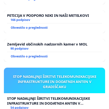
PETICIJA V PODPORO NIKI IN NAŠI METELKOVI
166 podpisov
Obvestilo o preglednosti
Zemljevid občinskih nadzornih kamer v MOL
90 podpisov
Obvestilo o preglednosti
STOP NADALJNJI ŠIRITVI TELEKOMUNIKACIJSKE
INFRASTRUKTURE IN DODATNIH ANTEN V
GRADIŠČAKU
STOP NADALJNJI ŠIRITVI TELEKOMUNIKACIJSKE
INFRASTRUKTURE IN DODATNIH ANTEN V
GRADIŠČAKU
54 podpisov