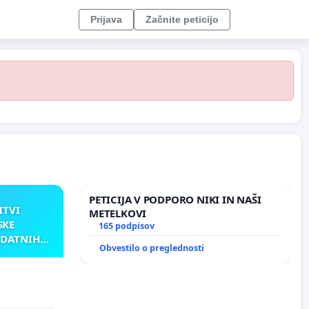
Prijava
Začnite peticijo
PETICIJA V PODPORO NIKI IN NAŠI
ITVI
METELKOVI
SKE
165 podpisov
ODATNIH
Obvestilo o preglednosti
AKU
TNIH