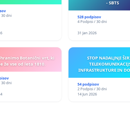
- SBTS
sov
/ 30 dni
528 podpisov
4 Podpisi / 30 dni
26
31 Jan 2026
ohranimo Botanični vrt, ki
STOP NADALJNJI ŠIR
e že vse od leta 1810.
TELEKOMUNIKACIJ
INFRASTRUKTURE IN D
ANTEN V GRADIŠČ
pisov
/ 30 dni
54 podpisov
2 Podpisi / 30 dni
24
14 Jun 2026