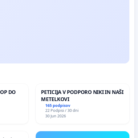
TOP DO
PETICIJA V PODPORO NIKI IN NAŠI
METELKOVI
165 podpisov
22 Podpisi / 30 dni
 O
30 Jun 2026
ROŽJEM