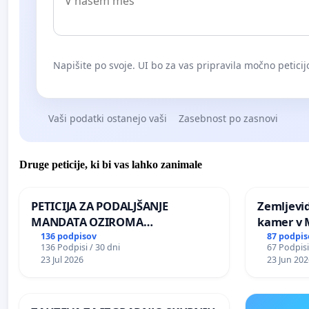
Napišite po svoje. UI bo za vas pripravila močno peticij
Vaši podatki ostanejo vaši
Zasebnost po zasnovi
Druge peticije, ki bi vas lahko zanimale
PETICIJA ZA PODALJŠANJE
Zemljevi
MANDATA OZIROMA
kamer v
ČIMPREJŠNJO PONOVNO
136 podpisov
87 podpis
136 Podpisi / 30 dni
67 Podpisi
NAPOTITEV GOSPODA BERNARDA
23 Jul 2026
23 Jun 202
ŠRAJNERJA NA VELEPOSLANIŠTVO
REPUBLIKE SLOVENIJE V MOSKVI