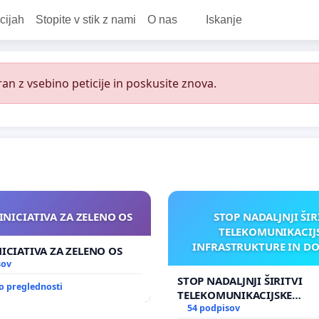
cijah
Stopite v stik z nami
O nas
Iskanje
an z vsebino peticije in poskusite znova.
INICIATIVA ZA ZELENO OS
STOP NADALJNJI ŠIR
TELEKOMUNIKACIJ
INFRASTRUKTURE IN D
NICIATIVA ZA ZELENO OS
ANTEN V GRADIŠČ
sov
STOP NADALJNJI ŠIRITVI
o preglednosti
TELEKOMUNIKACIJSKE
INFRASTRUKTURE IN DODA
54 podpisov