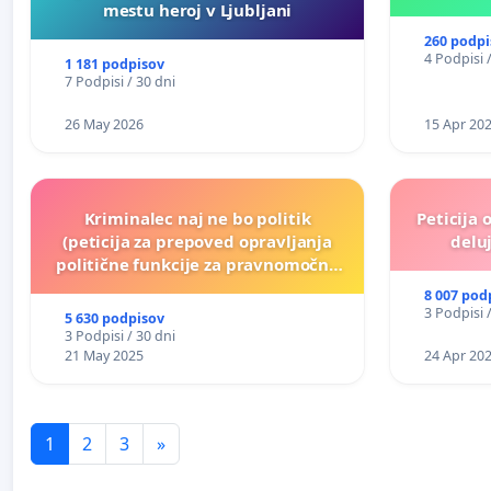
mestu heroj v Ljubljani
260 podpi
4 Podpisi 
1 181 podpisov
7 Podpisi / 30 dni
26 May 2026
15 Apr 20
Kriminalec naj ne bo politik
Peticija 
(peticija za prepoved opravljanja
deluj
politične funkcije za pravnomočno
obsojene politike)
8 007 pod
3 Podpisi 
5 630 podpisov
3 Podpisi / 30 dni
21 May 2025
24 Apr 20
1
2
3
»