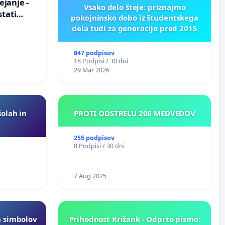
janje -
Vsako delo šteje: priznajmo
stati
pokojninsko dobo iz študentskega
zično
dela tudi za generacijo pred 2015
847 podpisov
18 Podpisi / 30 dni
29 Mar 2026
šolah in
PROTI ODSTRELU 206 MEDVEDOV
255 podpisov
8 Podpisi / 30 dni
7 Aug 2025
h simbolov
Prihodnost Križank - Odprto pismo: