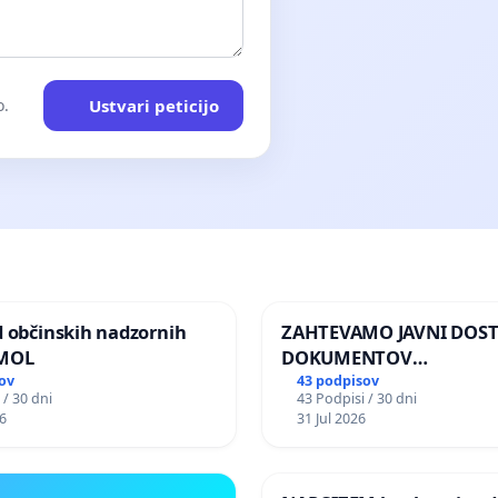
Ustvari peticijo
o.
d občinskih nadzornih
ZAHTEVAMO JAVNI DOS
 MOL
DOKUMENTOV
PARLAMENTARNIH
ov
43 podpisov
 / 30 dni
43 Podpisi / 30 dni
PREISKOVALNIH KOMISIJ
6
31 Jul 2026
ILEGALNI TRGOVINI Z O