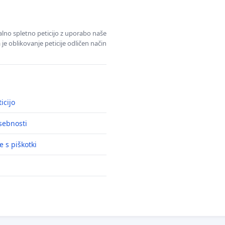
alno spletno peticijo z uporabo naše
je oblikovanje peticije odličen način
icijo
asebnosti
e s piškotki