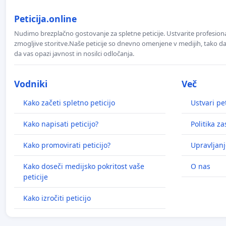
Peticija.online
Nudimo brezplačno gostovanje za spletne peticije. Ustvarite profesion
zmogljive storitve.Naše peticije so dnevno omenjene v medijih, tako da 
da vas opazi javnost in nosilci odločanja.
Vodniki
Več
Kako začeti spletno peticijo
Ustvari pet
Kako napisati peticijo?
Politika z
Kako promovirati peticijo?
Upravljanj
Kako doseči medijsko pokritost vaše
O nas
peticije
Kako izročiti peticijo