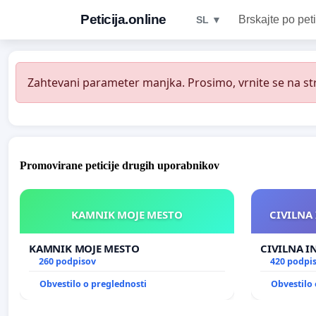
Peticija.online
Brskajte po peti
SL ▼
Zahtevani parameter manjka. Prosimo, vrnite se na str
Promovirane peticije drugih uporabnikov
KAMNIK MOJE MESTO
CIVILNA 
KAMNIK MOJE MESTO
CIVILNA I
260 podpisov
420 podpi
Obvestilo o preglednosti
Obvestilo 