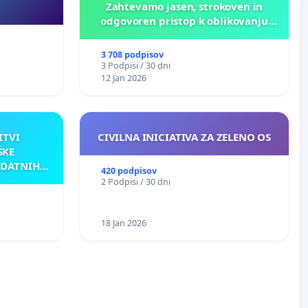
Zahtevamo jasen, strokoven in
odgovoren pristop k oblikovanju
prihodnosti Križank!
3 708 podpisov
3 Podpisi / 30 dni
12 Jan 2026
ITVI
CIVILNA INICIATIVA ZA ZELENO OS
SKE
ODATNIH
420 podpisov
AKU
2 Podpisi / 30 dni
18 Jan 2026