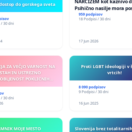
NARCIZEM kot kaznivo de
 dostop do gorskega sveta
Psihično nasilje mora po
enako prepoznano kot fi
959 podpisov
pisov
18 Podpisi / 30 dni
nasilje
 / 30 dni
24
17 Jun 2026
IJA ZA VEČJO VARNOST NA
Proti LGBT ideologiji v 
STAH IN USTREZNO
vrtcih!
OBLJENOST POKLICNIH
VOZNIKOV
8 090 podpisov
9 Podpisi / 30 dni
ov
 / 30 dni
26
16 Jun 2025
KAMNIK MOJE MESTO
Slovenija brez totalitarni