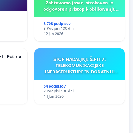
Zahtevamo jasen, strokoven in
odgovoren pristop k oblikovanju
prihodnosti Križank!
3 708 podpisov
3 Podpisi / 30 dni
12 Jan 2026
 - Pot na
STOP NADALJNJI ŠIRITVI
TELEKOMUNIKACIJSKE
INFRASTRUKTURE IN DODATNIH
ANTEN V GRADIŠČAKU
54 podpisov
2 Podpisi / 30 dni
14 Jun 2026