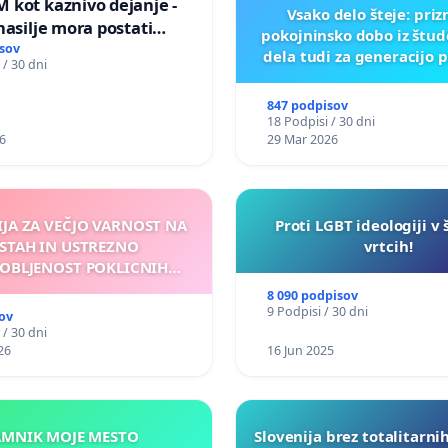
 kot kaznivo dejanje -
Vsako delo šteje: pri
nasilje mora postati
pokojninsko dobo iz štu
epoznano kot fizično
sov
dela tudi za generacijo 
 / 30 dni
847 podpisov
18 Podpisi / 30 dni
6
29 Mar 2026
IJA ZA VEČJO VARNOST NA
Proti LGBT ideologiji v 
STAH IN USTREZNO
vrtcih!
OBLJENOST POKLICNIH
VOZNIKOV
8 090 podpisov
9 Podpisi / 30 dni
ov
 / 30 dni
26
16 Jun 2025
KAMNIK MOJE MESTO
Slovenija brez totalitarni