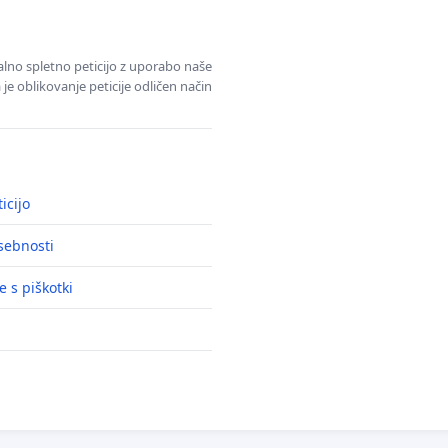
alno spletno peticijo z uporabo naše
je oblikovanje peticije odličen način
icijo
asebnosti
e s piškotki