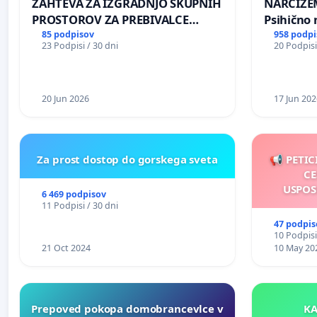
ZAHTEVA ZA IZGRADNJO SKUPNIH
NARCIZEM
PROSTOROV ZA PREBIVALCE
Psihično 
KRAJEVNE SKUPNOSTI
enako pr
85 podpisov
958 podpi
23 Podpisi / 30 dni
20 Podpisi
PRESTRANEK
nasilje
20 Jun 2026
17 Jun 202
Za prost dostop do gorskega sveta
📢 PETIC
CE
USPOS
6 469 podpisov
11 Podpisi / 30 dni
47 podpis
10 Podpisi
21 Oct 2024
10 May 20
Prepoved pokopa domobrancevlce v