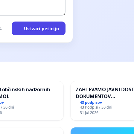
Ustvari peticijo
o.
d občinskih nadzornih
ZAHTEVAMO JAVNI DOS
 MOL
DOKUMENTOV
PARLAMENTARNIH
ov
43 podpisov
 / 30 dni
43 Podpisi / 30 dni
PREISKOVALNIH KOMISIJ
6
31 Jul 2026
ILEGALNI TRGOVINI Z O