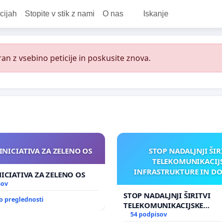
cijah
Stopite v stik z nami
O nas
Iskanje
an z vsebino peticije in poskusite znova.
INICIATIVA ZA ZELENO OS
STOP NADALJNJI ŠIR
TELEKOMUNIKACIJ
INFRASTRUKTURE IN D
NICIATIVA ZA ZELENO OS
ANTEN V GRADIŠČ
sov
STOP NADALJNJI ŠIRITVI
o preglednosti
TELEKOMUNIKACIJSKE
INFRASTRUKTURE IN DODA
54 podpisov