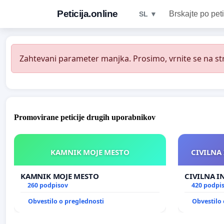
Peticija.online
Brskajte po peti
SL ▼
Zahtevani parameter manjka. Prosimo, vrnite se na str
Promovirane peticije drugih uporabnikov
KAMNIK MOJE MESTO
CIVILNA 
KAMNIK MOJE MESTO
CIVILNA I
260 podpisov
420 podpi
Obvestilo o preglednosti
Obvestilo 