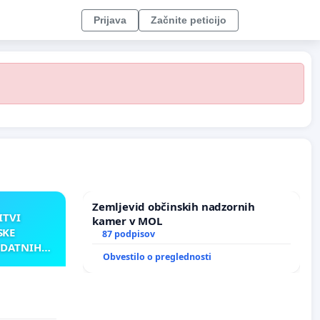
Prijava
Začnite peticijo
Zemljevid občinskih nadzornih
ITVI
kamer v MOL
SKE
87 podpisov
ODATNIH
Obvestilo o preglednosti
AKU
TNIH