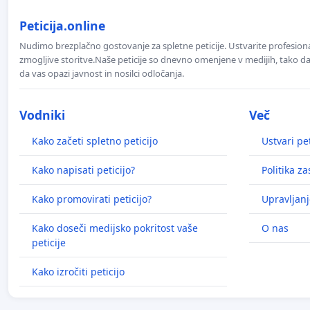
Peticija.online
Nudimo brezplačno gostovanje za spletne peticije. Ustvarite profesion
zmogljive storitve.Naše peticije so dnevno omenjene v medijih, tako da 
da vas opazi javnost in nosilci odločanja.
Vodniki
Več
Kako začeti spletno peticijo
Ustvari pet
Kako napisati peticijo?
Politika z
Kako promovirati peticijo?
Upravljanj
Kako doseči medijsko pokritost vaše
O nas
peticije
Kako izročiti peticijo