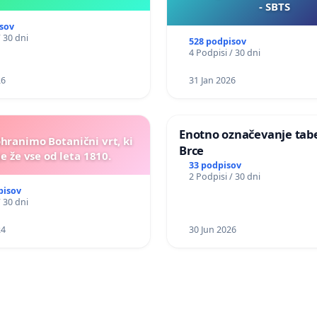
- SBTS
sov
/ 30 dni
528 podpisov
4 Podpisi / 30 dni
26
31 Jan 2026
Enotno označevanje tabel
ohranimo Botanični vrt, ki
Brce
e že vse od leta 1810.
33 podpisov
2 Podpisi / 30 dni
pisov
/ 30 dni
24
30 Jun 2026