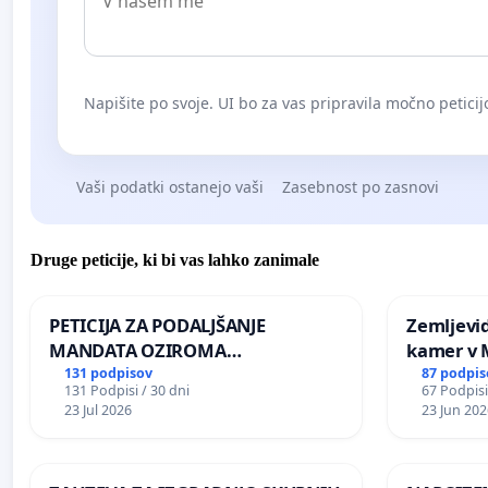
Napišite po svoje. UI bo za vas pripravila močno peticij
Vaši podatki ostanejo vaši
Zasebnost po zasnovi
Druge peticije, ki bi vas lahko zanimale
PETICIJA ZA PODALJŠANJE
Zemljevi
MANDATA OZIROMA
kamer v
ČIMPREJŠNJO PONOVNO
131 podpisov
87 podpis
131 Podpisi / 30 dni
67 Podpisi
NAPOTITEV GOSPODA BERNARDA
23 Jul 2026
23 Jun 202
ŠRAJNERJA NA VELEPOSLANIŠTVO
REPUBLIKE SLOVENIJE V MOSKVI