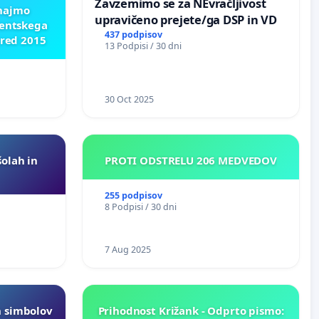
Zavzemimo se za NEvračljivost
znajmo
upravičeno prejete/ga DSP in VD
dentskega
437 podpisov
pred 2015
13 Podpisi / 30 dni
30 Oct 2025
šolah in
PROTI ODSTRELU 206 MEDVEDOV
255 podpisov
8 Podpisi / 30 dni
7 Aug 2025
h simbolov
Prihodnost Križank - Odprto pismo: