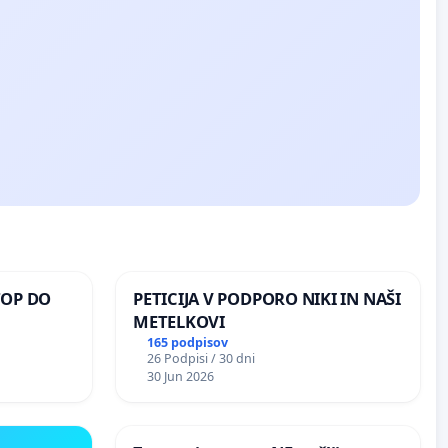
TOP DO
PETICIJA V PODPORO NIKI IN NAŠI
METELKOVI
165 podpisov
26 Podpisi / 30 dni
 O
30 Jun 2026
ROŽJEM