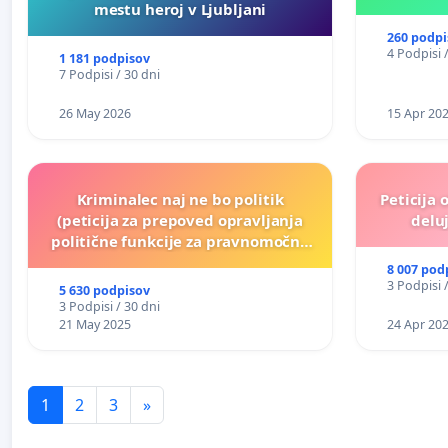
mestu heroj v Ljubljani
260 podpi
4 Podpisi 
1 181 podpisov
7 Podpisi / 30 dni
26 May 2026
15 Apr 20
Kriminalec naj ne bo politik
Peticija 
(peticija za prepoved opravljanja
deluj
politične funkcije za pravnomočno
obsojene politike)
8 007 pod
3 Podpisi 
5 630 podpisov
3 Podpisi / 30 dni
21 May 2025
24 Apr 20
1
2
3
»