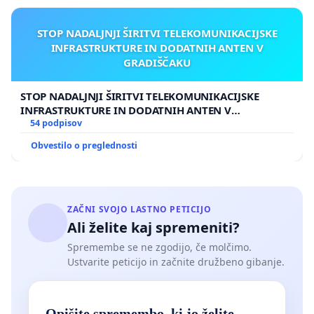
STOP NADALJNJI ŠIRITVI TELEKOMUNIKACIJSKE
INFRASTRUKTURE IN DODATNIH ANTEN V
GRADIŠČAKU
STOP NADALJNJI ŠIRITVI TELEKOMUNIKACIJSKE
INFRASTRUKTURE IN DODATNIH ANTEN V
GRADIŠČAKU
54 podpisov
Obvestilo o preglednosti
ZAČNI SVOJO LASTNO PETICIJO
Ali želite kaj spremeniti?
Spremembe se ne zgodijo, če molčimo.
Ustvarite peticijo in začnite družbeno gibanje.
Opišite spremembo, ki jo želite