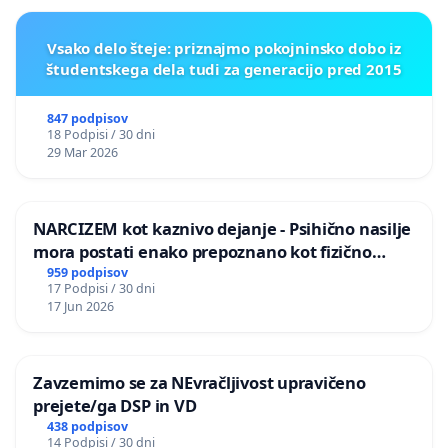
Vsako delo šteje: priznajmo pokojninsko dobo iz
študentskega dela tudi za generacijo pred 2015
847 podpisov
18 Podpisi / 30 dni
29 Mar 2026
NARCIZEM kot kaznivo dejanje - Psihično nasilje
mora postati enako prepoznano kot fizično
nasilje
959 podpisov
17 Podpisi / 30 dni
17 Jun 2026
Zavzemimo se za NEvračljivost upravičeno
prejete/ga DSP in VD
438 podpisov
14 Podpisi / 30 dni