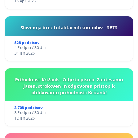
15 Apr 2026
Slovenija brez totalitarnih simbolov - SBTS
528 podpisov
4 Podpisi / 30 dni
31 Jan 2026
Prihodnost Križank - Odprto pismo: Zahtevamo
jasen, strokoven in odgovoren pristop k
oblikovanju prihodnosti Križank!
3 708 podpisov
3 Podpisi / 30 dni
12 Jan 2026