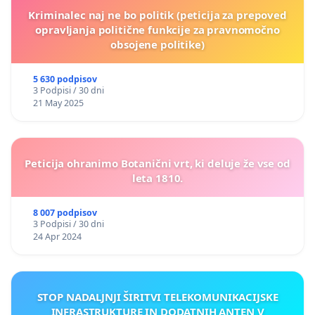
Kriminalec naj ne bo politik (peticija za prepoved
opravljanja politične funkcije za pravnomočno
obsojene politike)
5 630 podpisov
3 Podpisi / 30 dni
21 May 2025
Peticija ohranimo Botanični vrt, ki deluje že vse od
leta 1810.
8 007 podpisov
3 Podpisi / 30 dni
24 Apr 2024
STOP NADALJNJI ŠIRITVI TELEKOMUNIKACIJSKE
INFRASTRUKTURE IN DODATNIH ANTEN V