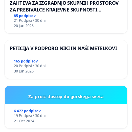
ZAHTEVA ZA IZGRADNJO SKUPNIH PROSTOROV
ZA PREBIVALCE KRAJEVNE SKUPNOSTI
PRESTRANEK
85 podpisov
21 Podpisi / 30 dni
20 Jun 2026
PETICIJA V PODPORO NIKI IN NAŠI METELKOVI
165 podpisov
20 Podpisi / 30 dni
30 Jun 2026
Za prost dostop do gorskega sveta
6 477 podpisov
19 Podpisi / 30 dni
21 Oct 2024