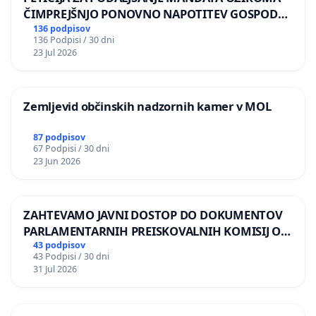
ČIMPREJŠNJO PONOVNO NAPOTITEV GOSPODA
BERNARDA ŠRAJNERJA NA VELEPOSLANIŠTVO
136 podpisov
136 Podpisi / 30 dni
REPUBLIKE SLOVENIJE V MOSKVI
23 Jul 2026
Zemljevid občinskih nadzornih kamer v MOL
87 podpisov
67 Podpisi / 30 dni
23 Jun 2026
ZAHTEVAMO JAVNI DOSTOP DO DOKUMENTOV
PARLAMENTARNIH PREISKOVALNIH KOMISIJ O
ILEGALNI TRGOVINI Z OROŽJEM
43 podpisov
43 Podpisi / 30 dni
31 Jul 2026