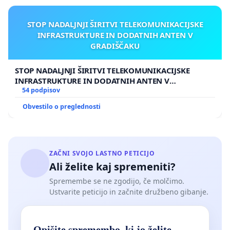
STOP NADALJNJI ŠIRITVI TELEKOMUNIKACIJSKE
INFRASTRUKTURE IN DODATNIH ANTEN V
GRADIŠČAKU
STOP NADALJNJI ŠIRITVI TELEKOMUNIKACIJSKE
INFRASTRUKTURE IN DODATNIH ANTEN V
GRADIŠČAKU
54 podpisov
Obvestilo o preglednosti
ZAČNI SVOJO LASTNO PETICIJO
Ali želite kaj spremeniti?
Spremembe se ne zgodijo, če molčimo.
Ustvarite peticijo in začnite družbeno gibanje.
Opišite spremembo, ki jo želite