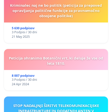
Kriminalec naj ne bo politik (peticija za prepoved
opravljanja politične funkcije za pravnomočno
obsojene politike)
5 630 podpisov
3 Podpisi / 30 dni
21 May 2025
Peticija ohranimo Botanični vrt, ki deluje že vse od
leta 1810.
8 007 podpisov
3 Podpisi / 30 dni
24 Apr 2024
STOP NADALJNJI ŠIRITVI TELEKOMUNIKACIJSKE
INFRASTRUKTURE IN DODATNIH ANTEN V