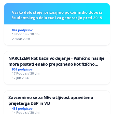
Vsako delo šteje: priznajmo pokojninsko dobo iz
študentskega dela tudi za generacijo pred 2015
847 podpisov
18 Podpisi / 30 dni
29 Mar 2026
NARCIZEM kot kaznivo dejanje - Psihično nasilje
mora postati enako prepoznano kot fizično
nasilje
959 podpisov
17 Podpisi / 30 dni
17 Jun 2026
Zavzemimo se za NEvračljivost upravičeno
prejete/ga DSP in VD
438 podpisov
14 Podpisi / 30 dni