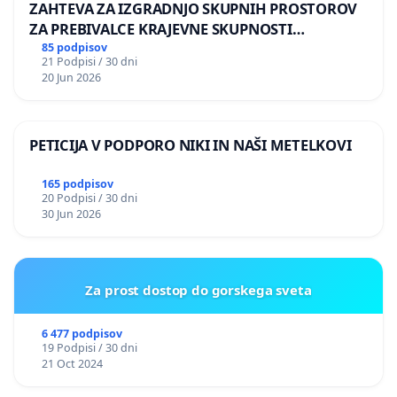
ZAHTEVA ZA IZGRADNJO SKUPNIH PROSTOROV
ZA PREBIVALCE KRAJEVNE SKUPNOSTI
PRESTRANEK
85 podpisov
21 Podpisi / 30 dni
20 Jun 2026
PETICIJA V PODPORO NIKI IN NAŠI METELKOVI
165 podpisov
20 Podpisi / 30 dni
30 Jun 2026
Za prost dostop do gorskega sveta
6 477 podpisov
19 Podpisi / 30 dni
21 Oct 2024