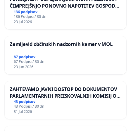
ČIMPREJŠNJO PONOVNO NAPOTITEV GOSPODA
BERNARDA ŠRAJNERJA NA VELEPOSLANIŠTVO
136 podpisov
136 Podpisi / 30 dni
REPUBLIKE SLOVENIJE V MOSKVI
23 Jul 2026
Zemljevid občinskih nadzornih kamer v MOL
87 podpisov
67 Podpisi / 30 dni
23 Jun 2026
ZAHTEVAMO JAVNI DOSTOP DO DOKUMENTOV
PARLAMENTARNIH PREISKOVALNIH KOMISIJ O
ILEGALNI TRGOVINI Z OROŽJEM
43 podpisov
43 Podpisi / 30 dni
31 Jul 2026