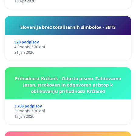
15 Apr 2026
Slovenija brez totalitarnih simbolov - SBTS
528 podpisov
4 Podpisi / 30 dni
31 Jan 2026
Prihodnost Križank - Odprto pismo: Zahtevamo
jasen, strokoven in odgovoren pristop k
oblikovanju prihodnosti Križank!
3 708 podpisov
3 Podpisi / 30 dni
12 Jan 2026