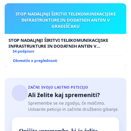
STOP NADALJNJI ŠIRITVI TELEKOMUNIKACIJSKE
INFRASTRUKTURE IN DODATNIH ANTEN V
GRADIŠČAKU
STOP NADALJNJI ŠIRITVI TELEKOMUNIKACIJSKE
INFRASTRUKTURE IN DODATNIH ANTEN V
GRADIŠČAKU
54 podpisov
Obvestilo o preglednosti
ZAČNI SVOJO LASTNO PETICIJO
Ali želite kaj spremeniti?
Spremembe se ne zgodijo, če molčimo.
Ustvarite peticijo in začnite družbeno gibanje.
Opišite spremembo, ki jo želite