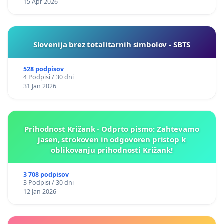
15 Apr 2026
Slovenija brez totalitarnih simbolov - SBTS
528 podpisov
4 Podpisi / 30 dni
31 Jan 2026
Prihodnost Križank - Odprto pismo: Zahtevamo
jasen, strokoven in odgovoren pristop k
oblikovanju prihodnosti Križank!
3 708 podpisov
3 Podpisi / 30 dni
12 Jan 2026