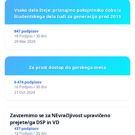
Vsako delo šteje: priznajmo pokojninsko dobo iz
študentskega dela tudi za generacijo pred 2015
847 podpisov
18 Podpisi / 30 dni
29 Mar 2026
Za prost dostop do gorskega sveta
6 474 podpisov
16 Podpisi / 30 dni
21 Oct 2024
Zavzemimo se za NEvračljivost upravičeno
prejete/ga DSP in VD
437 podpisov
13 Podpisi / 30 dni