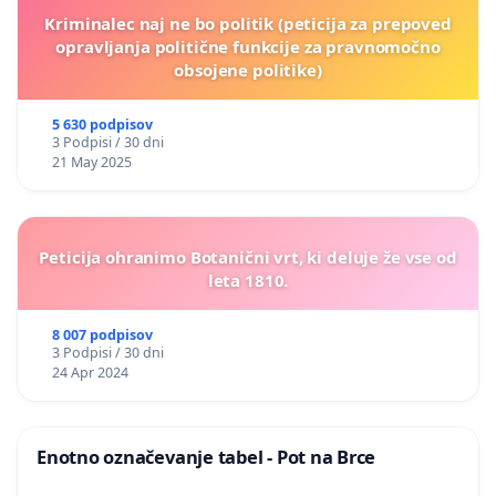
Kriminalec naj ne bo politik (peticija za prepoved
opravljanja politične funkcije za pravnomočno
obsojene politike)
5 630 podpisov
3 Podpisi / 30 dni
21 May 2025
Peticija ohranimo Botanični vrt, ki deluje že vse od
leta 1810.
8 007 podpisov
3 Podpisi / 30 dni
24 Apr 2024
Enotno označevanje tabel - Pot na Brce