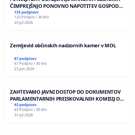
ČIMPREJŠNJO PONOVNO NAPOTITEV GOSPODA
BERNARDA ŠRAJNERJA NA VELEPOSLANIŠTVO
133 podpisov
133 Podpisi / 30 dni
REPUBLIKE SLOVENIJE V MOSKVI
23 Jul 2026
Zemljevid občinskih nadzornih kamer v MOL
87 podpisov
67 Podpisi / 30 dni
23 Jun 2026
ZAHTEVAMO JAVNI DOSTOP DO DOKUMENTOV
PARLAMENTARNIH PREISKOVALNIH KOMISIJ O
ILEGALNI TRGOVINI Z OROŽJEM
43 podpisov
43 Podpisi / 30 dni
31 Jul 2026