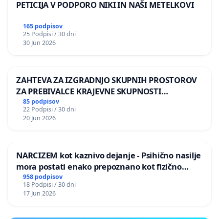
PETICIJA V PODPORO NIKI IN NAŠI METELKOVI
165 podpisov
25 Podpisi / 30 dni
30 Jun 2026
ZAHTEVA ZA IZGRADNJO SKUPNIH PROSTOROV
ZA PREBIVALCE KRAJEVNE SKUPNOSTI
PRESTRANEK
85 podpisov
22 Podpisi / 30 dni
20 Jun 2026
NARCIZEM kot kaznivo dejanje - Psihično nasilje
mora postati enako prepoznano kot fizično
nasilje
958 podpisov
18 Podpisi / 30 dni
17 Jun 2026