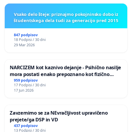
Vsako delo šteje: priznajmo pokojninsko dobo iz
študentskega dela tudi za generacijo pred 2015
847 podpisov
18 Podpisi / 30 dni
29 Mar 2026
NARCIZEM kot kaznivo dejanje - Psihično nasilje
mora postati enako prepoznano kot fizično
nasilje
959 podpisov
17 Podpisi / 30 dni
17 Jun 2026
Zavzemimo se za NEvračljivost upravičeno
prejete/ga DSP in VD
437 podpisov
13 Podpisi / 30 dni