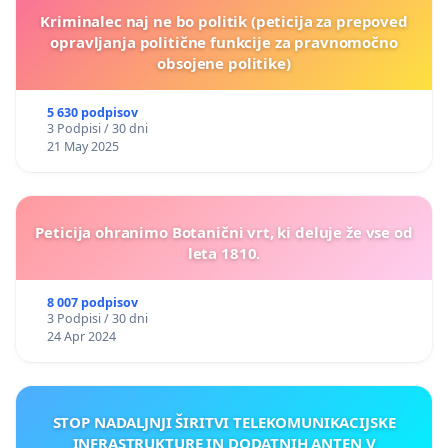
Kriminalec naj ne bo politik (peticija za prepoved
opravljanja politične funkcije za pravnomočno
obsojene politike)
5 630 podpisov
3 Podpisi / 30 dni
21 May 2025
Peticija ohranimo Botanični vrt, ki deluje že vse od
leta 1810.
8 007 podpisov
3 Podpisi / 30 dni
24 Apr 2024
STOP NADALJNJI ŠIRITVI TELEKOMUNIKACIJSKE
INFRASTRUKTURE IN DODATNIH ANTEN V