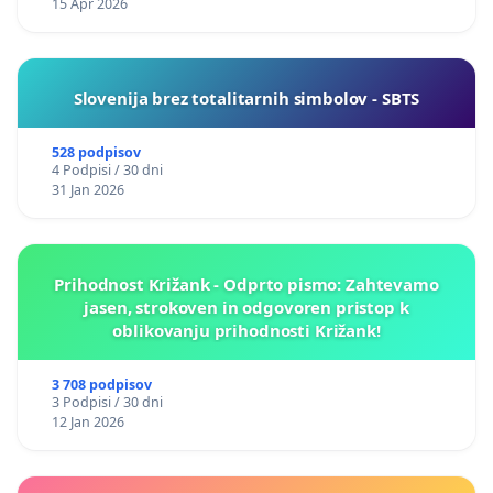
15 Apr 2026
Slovenija brez totalitarnih simbolov - SBTS
528 podpisov
4 Podpisi / 30 dni
31 Jan 2026
Prihodnost Križank - Odprto pismo: Zahtevamo
jasen, strokoven in odgovoren pristop k
oblikovanju prihodnosti Križank!
3 708 podpisov
3 Podpisi / 30 dni
12 Jan 2026