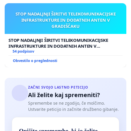
STOP NADALJNJI ŠIRITVI TELEKOMUNIKACIJSKE
INFRASTRUKTURE IN DODATNIH ANTEN V
GRADIŠČAKU
STOP NADALJNJI ŠIRITVI TELEKOMUNIKACIJSKE
INFRASTRUKTURE IN DODATNIH ANTEN V
GRADIŠČAKU
54 podpisov
Obvestilo o preglednosti
ZAČNI SVOJO LASTNO PETICIJO
Ali želite kaj spremeniti?
Spremembe se ne zgodijo, če molčimo.
Ustvarite peticijo in začnite družbeno gibanje.
Opišite spremembo, ki jo želite