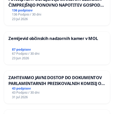
ČIMPREJŠNJO PONOVNO NAPOTITEV GOSPODA
BERNARDA ŠRAJNERJA NA VELEPOSLANIŠTVO
136 podpisov
136 Podpisi / 30 dni
REPUBLIKE SLOVENIJE V MOSKVI
23 Jul 2026
Zemljevid občinskih nadzornih kamer v MOL
87 podpisov
67 Podpisi / 30 dni
23 Jun 2026
ZAHTEVAMO JAVNI DOSTOP DO DOKUMENTOV
PARLAMENTARNIH PREISKOVALNIH KOMISIJ O
ILEGALNI TRGOVINI Z OROŽJEM
43 podpisov
43 Podpisi / 30 dni
31 Jul 2026