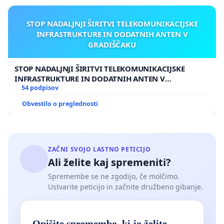
STOP NADALJNJI ŠIRITVI TELEKOMUNIKACIJSKE
INFRASTRUKTURE IN DODATNIH ANTEN V
GRADIŠČAKU
STOP NADALJNJI ŠIRITVI TELEKOMUNIKACIJSKE
INFRASTRUKTURE IN DODATNIH ANTEN V
GRADIŠČAKU
54 podpisov
Obvestilo o preglednosti
ZAČNI SVOJO LASTNO PETICIJO
Ali želite kaj spremeniti?
Spremembe se ne zgodijo, če molčimo.
Ustvarite peticijo in začnite družbeno gibanje.
Opišite spremembo, ki jo želite