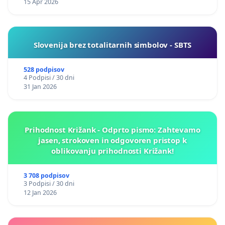
15 Apr 2026
Slovenija brez totalitarnih simbolov - SBTS
528 podpisov
4 Podpisi / 30 dni
31 Jan 2026
Prihodnost Križank - Odprto pismo: Zahtevamo
jasen, strokoven in odgovoren pristop k
oblikovanju prihodnosti Križank!
3 708 podpisov
3 Podpisi / 30 dni
12 Jan 2026