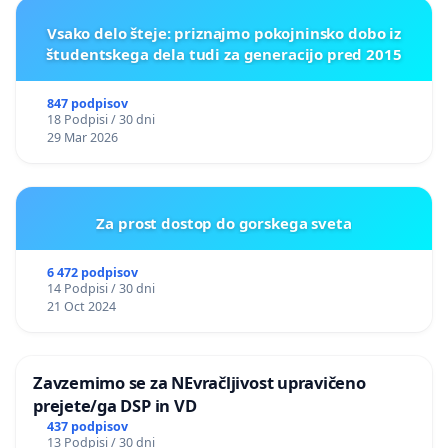
Vsako delo šteje: priznajmo pokojninsko dobo iz
študentskega dela tudi za generacijo pred 2015
847 podpisov
18 Podpisi / 30 dni
29 Mar 2026
Za prost dostop do gorskega sveta
6 472 podpisov
14 Podpisi / 30 dni
21 Oct 2024
Zavzemimo se za NEvračljivost upravičeno
prejete/ga DSP in VD
437 podpisov
13 Podpisi / 30 dni