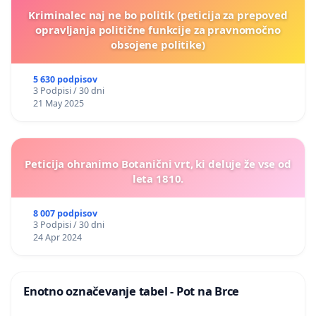
Kriminalec naj ne bo politik (peticija za prepoved
opravljanja politične funkcije za pravnomočno
obsojene politike)
5 630 podpisov
3 Podpisi / 30 dni
21 May 2025
Peticija ohranimo Botanični vrt, ki deluje že vse od
leta 1810.
8 007 podpisov
3 Podpisi / 30 dni
24 Apr 2024
Enotno označevanje tabel - Pot na Brce