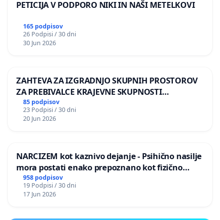
PETICIJA V PODPORO NIKI IN NAŠI METELKOVI
165 podpisov
26 Podpisi / 30 dni
30 Jun 2026
ZAHTEVA ZA IZGRADNJO SKUPNIH PROSTOROV
ZA PREBIVALCE KRAJEVNE SKUPNOSTI
PRESTRANEK
85 podpisov
23 Podpisi / 30 dni
20 Jun 2026
NARCIZEM kot kaznivo dejanje - Psihično nasilje
mora postati enako prepoznano kot fizično
nasilje
958 podpisov
19 Podpisi / 30 dni
17 Jun 2026