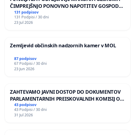
ČIMPREJŠNJO PONOVNO NAPOTITEV GOSPODA
BERNARDA ŠRAJNERJA NA VELEPOSLANIŠTVO
131 podpisov
131 Podpisi / 30 dni
REPUBLIKE SLOVENIJE V MOSKVI
23 Jul 2026
Zemljevid občinskih nadzornih kamer v MOL
87 podpisov
67 Podpisi / 30 dni
23 Jun 2026
ZAHTEVAMO JAVNI DOSTOP DO DOKUMENTOV
PARLAMENTARNIH PREISKOVALNIH KOMISIJ O
ILEGALNI TRGOVINI Z OROŽJEM
43 podpisov
43 Podpisi / 30 dni
31 Jul 2026