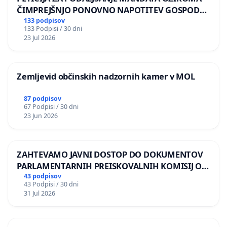
ČIMPREJŠNJO PONOVNO NAPOTITEV GOSPODA
BERNARDA ŠRAJNERJA NA VELEPOSLANIŠTVO
133 podpisov
133 Podpisi / 30 dni
REPUBLIKE SLOVENIJE V MOSKVI
23 Jul 2026
Zemljevid občinskih nadzornih kamer v MOL
87 podpisov
67 Podpisi / 30 dni
23 Jun 2026
ZAHTEVAMO JAVNI DOSTOP DO DOKUMENTOV
PARLAMENTARNIH PREISKOVALNIH KOMISIJ O
ILEGALNI TRGOVINI Z OROŽJEM
43 podpisov
43 Podpisi / 30 dni
31 Jul 2026