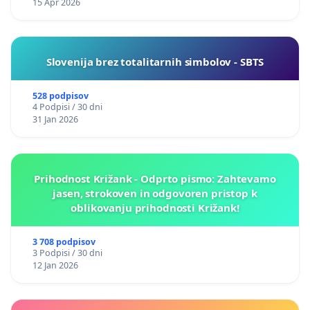
15 Apr 2026
Slovenija brez totalitarnih simbolov - SBTS
528 podpisov
4 Podpisi / 30 dni
31 Jan 2026
Prihodnost Križank - Odprto pismo: Zahtevamo
jasen, strokoven in odgovoren pristop k
oblikovanju prihodnosti Križank!
3 708 podpisov
3 Podpisi / 30 dni
12 Jan 2026