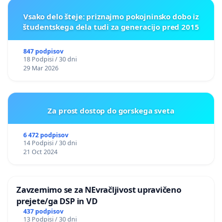
Vsako delo šteje: priznajmo pokojninsko dobo iz
študentskega dela tudi za generacijo pred 2015
847 podpisov
18 Podpisi / 30 dni
29 Mar 2026
Za prost dostop do gorskega sveta
6 472 podpisov
14 Podpisi / 30 dni
21 Oct 2024
Zavzemimo se za NEvračljivost upravičeno
prejete/ga DSP in VD
437 podpisov
13 Podpisi / 30 dni