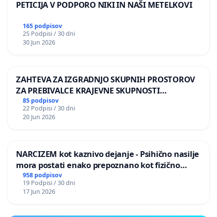
PETICIJA V PODPORO NIKI IN NAŠI METELKOVI
165 podpisov
25 Podpisi / 30 dni
30 Jun 2026
ZAHTEVA ZA IZGRADNJO SKUPNIH PROSTOROV
ZA PREBIVALCE KRAJEVNE SKUPNOSTI
PRESTRANEK
85 podpisov
22 Podpisi / 30 dni
20 Jun 2026
NARCIZEM kot kaznivo dejanje - Psihično nasilje
mora postati enako prepoznano kot fizično
nasilje
958 podpisov
19 Podpisi / 30 dni
17 Jun 2026