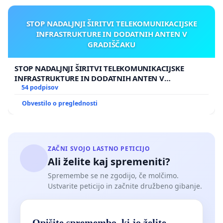
STOP NADALJNJI ŠIRITVI TELEKOMUNIKACIJSKE
INFRASTRUKTURE IN DODATNIH ANTEN V
GRADIŠČAKU
STOP NADALJNJI ŠIRITVI TELEKOMUNIKACIJSKE
INFRASTRUKTURE IN DODATNIH ANTEN V
GRADIŠČAKU
54 podpisov
Obvestilo o preglednosti
ZAČNI SVOJO LASTNO PETICIJO
Ali želite kaj spremeniti?
Spremembe se ne zgodijo, če molčimo.
Ustvarite peticijo in začnite družbeno gibanje.
Opišite spremembo, ki jo želite