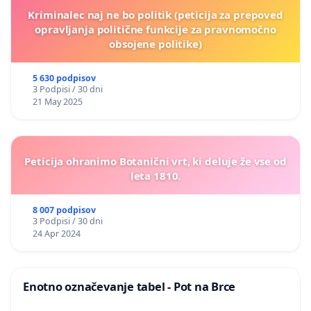
Kriminalec naj ne bo politik (peticija za prepoved
opravljanja politične funkcije za pravnomočno
obsojene politike)
5 630 podpisov
3 Podpisi / 30 dni
21 May 2025
Peticija ohranimo Botanični vrt, ki deluje že vse od
leta 1810.
8 007 podpisov
3 Podpisi / 30 dni
24 Apr 2024
Enotno označevanje tabel - Pot na Brce