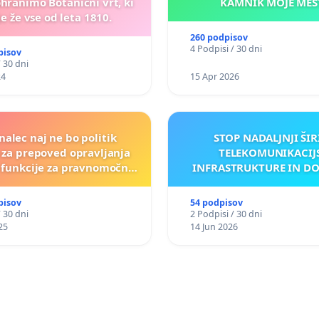
ohranimo Botanični vrt, ki
KAMNIK MOJ
e že vse od leta 1810.
260 podpisov
4 Podpisi / 30 dni
pisov
/ 30 dni
24
15 Apr 2026
nalec naj ne bo politik
STOP NADALJNJI ŠIR
a za prepoved opravljanja
TELEKOMUNIKACIJ
e funkcije za pravnomočno
INFRASTRUKTURE IN D
obsojene politike)
ANTEN V GRADIŠČ
pisov
54 podpisov
/ 30 dni
2 Podpisi / 30 dni
25
14 Jun 2026