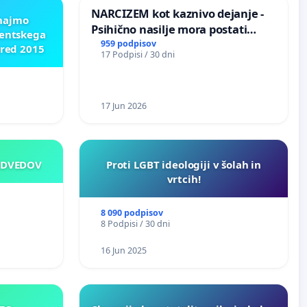
NARCIZEM kot kaznivo dejanje -
znajmo
Psihično nasilje mora postati
dentskega
enako prepoznano kot fizično
959 podpisov
pred 2015
17 Podpisi / 30 dni
nasilje
17 Jun 2026
EDVEDOV
Proti LGBT ideologiji v šolah in
vrtcih!
8 090 podpisov
8 Podpisi / 30 dni
16 Jun 2025