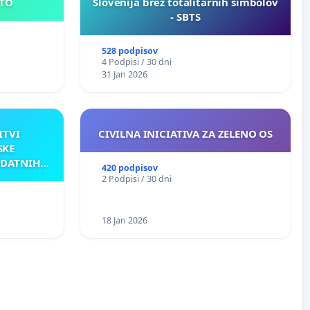
E MESTO
Slovenija brez totalitarnih simbolov
- SBTS
528 podpisov
4 Podpisi / 30 dni
31 Jan 2026
ITVI
CIVILNA INICIATIVA ZA ZELENO OS
SKE
ODATNIH
420 podpisov
AKU
2 Podpisi / 30 dni
18 Jan 2026