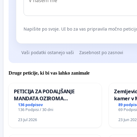
Napišite po svoje. UI bo za vas pripravila močno peticij
Vaši podatki ostanejo vaši
Zasebnost po zasnovi
Druge peticije, ki bi vas lahko zanimale
PETICIJA ZA PODALJŠANJE
Zemljevi
MANDATA OZIROMA
kamer v
ČIMPREJŠNJO PONOVNO
136 podpisov
89 podpis
136 Podpisi / 30 dni
69 Podpisi
NAPOTITEV GOSPODA BERNARDA
ŠRAJNERJA NA VELEPOSLANIŠTVO
23 Jul 2026
23 Jun 202
REPUBLIKE SLOVENIJE V MOSKVI