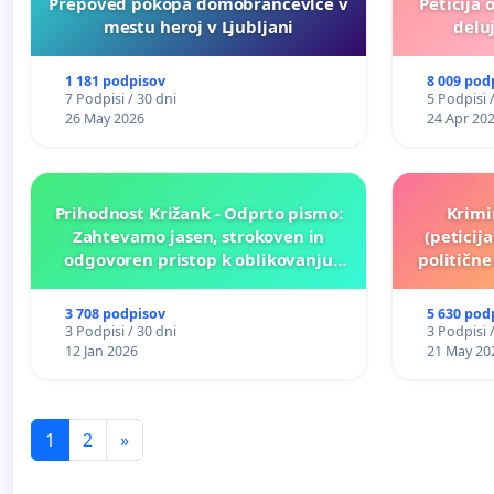
Prepoved pokopa domobrancevlce v
Peticija 
mestu heroj v Ljubljani
deluj
1 181 podpisov
8 009 pod
7 Podpisi / 30 dni
5 Podpisi 
26 May 2026
24 Apr 20
Prihodnost Križank - Odprto pismo:
Krimi
Zahtevamo jasen, strokoven in
(peticij
odgovoren pristop k oblikovanju
političn
prihodnosti Križank!
3 708 podpisov
5 630 pod
3 Podpisi / 30 dni
3 Podpisi 
12 Jan 2026
21 May 20
1
2
»