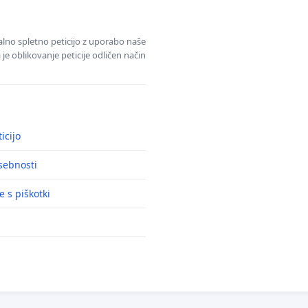
alno spletno peticijo z uporabo naše
je oblikovanje peticije odličen način
icijo
asebnosti
e s piškotki