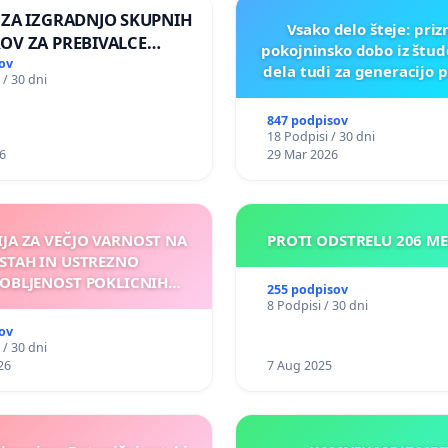
 ZA IZGRADNJO SKUPNIH
Vsako delo šteje: pri
OV ZA PREBIVALCE
pokojninsko dobo iz štu
E SKUPNOSTI
ov
dela tudi za generacijo 
 / 30 dni
NEK
847 podpisov
18 Podpisi / 30 dni
6
29 Mar 2026
IJA ZA VEČJO VARNOST NA
PROTI ODSTRELU 206 M
STAH IN USTREZNO
OBLJENOST POKLICNIH
255 podpisov
VOZNIKOV
8 Podpisi / 30 dni
ov
 / 30 dni
26
7 Aug 2025