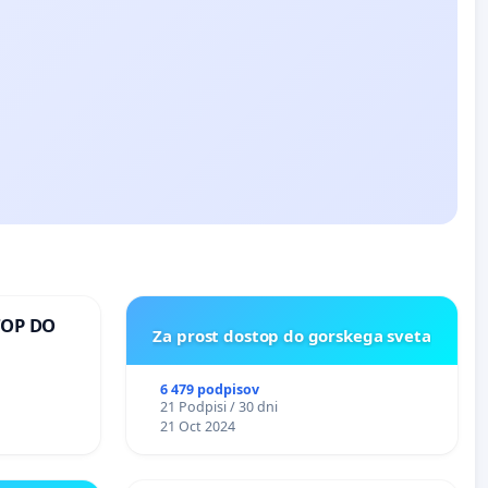
TOP DO
Za prost dostop do gorskega sveta
6 479 podpisov
 O
21 Podpisi / 30 dni
ROŽJEM
21 Oct 2024