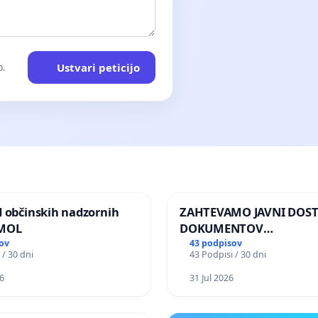
Ustvari peticijo
o.
d občinskih nadzornih
ZAHTEVAMO JAVNI DOS
 MOL
DOKUMENTOV
PARLAMENTARNIH
ov
43 podpisov
 / 30 dni
43 Podpisi / 30 dni
PREISKOVALNIH KOMISIJ
ILEGALNI TRGOVINI Z O
6
31 Jul 2026