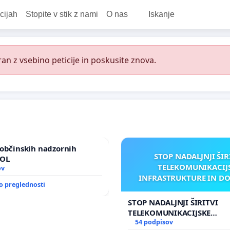
cijah
Stopite v stik z nami
O nas
Iskanje
an z vsebino peticije in poskusite znova.
občinskih nadzornih
STOP NADALJNJI ŠIR
MOL
TELEKOMUNIKACIJ
ov
INFRASTRUKTURE IN D
o preglednosti
ANTEN V GRADIŠČ
STOP NADALJNJI ŠIRITVI
TELEKOMUNIKACIJSKE
INFRASTRUKTURE IN DODA
54 podpisov