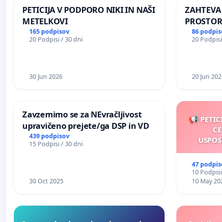
PETICIJA V PODPORO NIKI IN NAŠI
ZAHTEVA
METELKOVI
PROSTOR
KRAJEVN
165 podpisov
86 podpis
20 Podpisi / 30 dni
20 Podpisi
PRESTRA
30 Jun 2026
20 Jun 202
Zavzemimo se za NEvračljivost
📢 PETIC
upravičeno prejete/ga DSP in VD
CE
439 podpisov
USPOS
15 Podpisi / 30 dni
47 podpis
10 Podpisi
30 Oct 2025
10 May 20