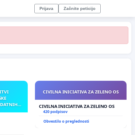
Prijava
Začnite peticijo
ITVI
CIVILNA INICIATIVA ZA ZELENO OS
SKE
ODATNIH
CIVILNA INICIATIVA ZA ZELENO OS
AKU
420 podpisov
Obvestilo o preglednosti
TNIH