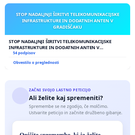
STOP NADALJNJI ŠIRITVI TELEKOMUNIKACIJSKE
INFRASTRUKTURE IN DODATNIH ANTEN V
GRADIŠČAKU
STOP NADALJNJI ŠIRITVI TELEKOMUNIKACIJSKE
INFRASTRUKTURE IN DODATNIH ANTEN V
GRADIŠČAKU
54 podpisov
Obvestilo o preglednosti
ZAČNI SVOJO LASTNO PETICIJO
Ali želite kaj spremeniti?
Spremembe se ne zgodijo, če molčimo.
Ustvarite peticijo in začnite družbeno gibanje.
Opišite spremembo, ki jo želite