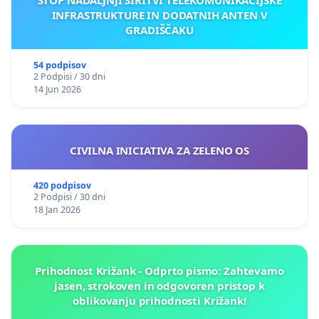
INFRASTRUKTURE IN DODATNIH ANTEN V
GRADIŠČAKU
54 podpisov
2 Podpisi / 30 dni
14 Jun 2026
CIVILNA INICIATIVA ZA ZELENO OS
420 podpisov
2 Podpisi / 30 dni
18 Jan 2026
Prihodnost Križank - Odprto pismo: Zahtevamo
jasen, strokoven in odgovoren pristop k
oblikovanju prihodnosti Križank!