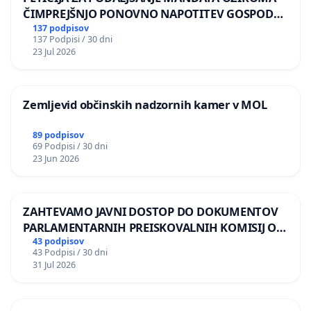
ČIMPREJŠNJO PONOVNO NAPOTITEV GOSPODA
BERNARDA ŠRAJNERJA NA VELEPOSLANIŠTVO
137 podpisov
137 Podpisi / 30 dni
REPUBLIKE SLOVENIJE V MOSKVI
23 Jul 2026
Zemljevid občinskih nadzornih kamer v MOL
89 podpisov
69 Podpisi / 30 dni
23 Jun 2026
ZAHTEVAMO JAVNI DOSTOP DO DOKUMENTOV
PARLAMENTARNIH PREISKOVALNIH KOMISIJ O
ILEGALNI TRGOVINI Z OROŽJEM
43 podpisov
43 Podpisi / 30 dni
31 Jul 2026