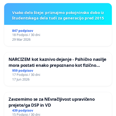
Vsako delo šteje: priznajmo pokojninsko dobo iz
študentskega dela tudi za generacijo pred 2015
847 podpisov
18 Podpisi / 30 dni
29 Mar 2026
NARCIZEM kot kaznivo dejanje - Psihično nasilje
mora postati enako prepoznano kot fizično
nasilje
959 podpisov
17 Podpisi / 30 dni
17 Jun 2026
Zavzemimo se za NEvračljivost upravičeno
prejete/ga DSP in VD
439 podpisov
15 Podpisi / 30 dni