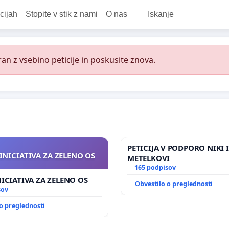
cijah
Stopite v stik z nami
O nas
Iskanje
an z vsebino peticije in poskusite znova.
PETICIJA V PODPORO NIKI 
INICIATIVA ZA ZELENO OS
METELKOVI
165 podpisov
NICIATIVA ZA ZELENO OS
Obvestilo o preglednosti
sov
o preglednosti