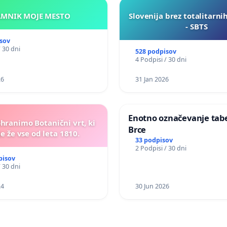
KAMNIK MOJE MESTO
Slovenija brez totalitarni
- SBTS
sov
/ 30 dni
528 podpisov
4 Podpisi / 30 dni
26
31 Jan 2026
Enotno označevanje tabel
ohranimo Botanični vrt, ki
Brce
e že vse od leta 1810.
33 podpisov
2 Podpisi / 30 dni
pisov
/ 30 dni
24
30 Jun 2026