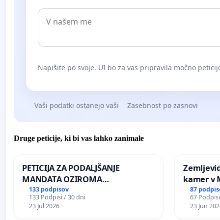
Napišite po svoje. UI bo za vas pripravila močno peticij
Vaši podatki ostanejo vaši
Zasebnost po zasnovi
Druge peticije, ki bi vas lahko zanimale
PETICIJA ZA PODALJŠANJE
Zemljevi
MANDATA OZIROMA
kamer v
ČIMPREJŠNJO PONOVNO
133 podpisov
87 podpis
133 Podpisi / 30 dni
67 Podpisi
NAPOTITEV GOSPODA BERNARDA
23 Jul 2026
23 Jun 202
ŠRAJNERJA NA VELEPOSLANIŠTVO