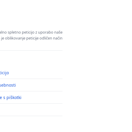
alno spletno peticijo z uporabo naše
je oblikovanje peticije odličen način
icijo
asebnosti
e s piškotki