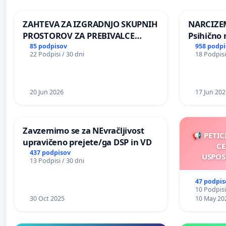
REPUBLIKE SLOVENIJE V MOSKVI
ZAHTEVA ZA IZGRADNJO SKUPNIH
NARCIZEM
PROSTOROV ZA PREBIVALCE
Psihično 
KRAJEVNE SKUPNOSTI
enako pr
85 podpisov
958 podpi
22 Podpisi / 30 dni
18 Podpisi
PRESTRANEK
nasilje
20 Jun 2026
17 Jun 202
Zavzemimo se za NEvračljivost
📢 PETIC
upravičeno prejete/ga DSP in VD
CE
437 podpisov
USPOS
13 Podpisi / 30 dni
47 podpis
10 Podpisi
30 Oct 2025
10 May 20