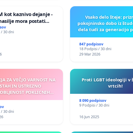
 kot kaznivo dejanje -
Vsako delo šteje: pri
nasilje mora postati
pokojninsko dobo iz štu
epoznano kot fizično
sov
dela tudi za generacijo 
 / 30 dni
847 podpisov
18 Podpisi / 30 dni
6
29 Mar 2026
IJA ZA VEČJO VARNOST NA
Proti LGBT ideologiji v 
STAH IN USTREZNO
vrtcih!
OBLJENOST POKLICNIH
VOZNIKOV
8 090 podpisov
9 Podpisi / 30 dni
ov
 / 30 dni
26
16 Jun 2025