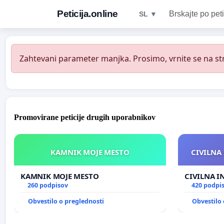
Peticija.online
Brskajte po peti
SL ▼
Zahtevani parameter manjka. Prosimo, vrnite se na str
Promovirane peticije drugih uporabnikov
KAMNIK MOJE MESTO
CIVILNA 
KAMNIK MOJE MESTO
CIVILNA I
260 podpisov
420 podpi
Obvestilo o preglednosti
Obvestilo 