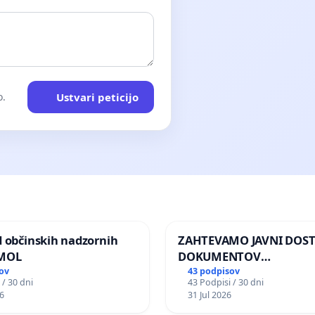
Ustvari peticijo
o.
d občinskih nadzornih
ZAHTEVAMO JAVNI DOS
 MOL
DOKUMENTOV
PARLAMENTARNIH
ov
43 podpisov
 / 30 dni
43 Podpisi / 30 dni
PREISKOVALNIH KOMISIJ
6
31 Jul 2026
ILEGALNI TRGOVINI Z O