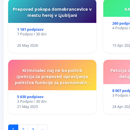
Prepoved pokopa domobrancevlce v
mestu heroj v Ljubljani
260 podpi
4 Podpisi 
1 181 podpisov
7 Podpisi / 30 dni
26 May 2026
15 Apr 20
Kriminalec naj ne bo politik
Peticija 
(peticija za prepoved opravljanja
deluj
politične funkcije za pravnomočno
obsojene politike)
8 007 pod
3 Podpisi 
5 630 podpisov
3 Podpisi / 30 dni
21 May 2025
24 Apr 20
1
2
3
»