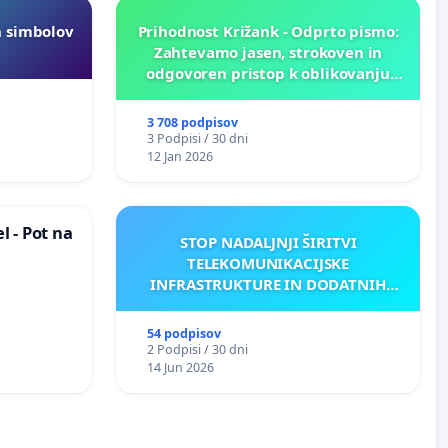
h simbolov
Prihodnost Križank - Odprto pismo:
Zahtevamo jasen, strokoven in
odgovoren pristop k oblikovanju
prihodnosti Križank!
3 708 podpisov
3 Podpisi / 30 dni
12 Jan 2026
 - Pot na
STOP NADALJNJI ŠIRITVI
TELEKOMUNIKACIJSKE
INFRASTRUKTURE IN DODATNIH
ANTEN V GRADIŠČAKU
54 podpisov
2 Podpisi / 30 dni
14 Jun 2026