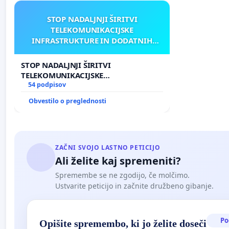
STOP NADALJNJI ŠIRITVI
TELEKOMUNIKACIJSKE
INFRASTRUKTURE IN DODATNIH
ANTEN V GRADIŠČAKU
STOP NADALJNJI ŠIRITVI
TELEKOMUNIKACIJSKE
INFRASTRUKTURE IN DODATNIH
54 podpisov
ANTEN V GRADIŠČAKU
Obvestilo o preglednosti
ZAČNI SVOJO LASTNO PETICIJO
Ali želite kaj spremeniti?
Spremembe se ne zgodijo, če molčimo.
Ustvarite peticijo in začnite družbeno gibanje.
Po
Opišite spremembo, ki jo želite doseči