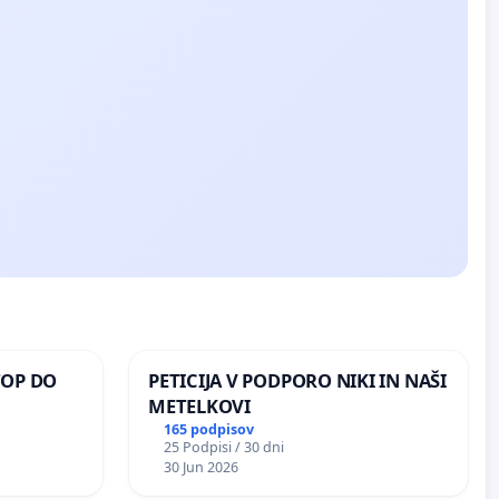
TOP DO
PETICIJA V PODPORO NIKI IN NAŠI
METELKOVI
165 podpisov
25 Podpisi / 30 dni
 O
30 Jun 2026
ROŽJEM