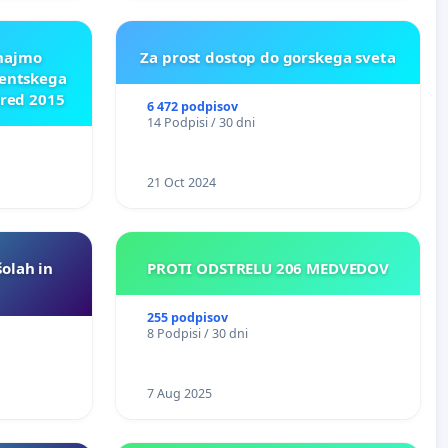
znajmo
Za prost dostop do gorskega sveta
dentskega
pred 2015
6 472 podpisov
14 Podpisi / 30 dni
21 Oct 2024
šolah in
PROTI ODSTRELU 206 MEDVEDOV
255 podpisov
8 Podpisi / 30 dni
7 Aug 2025