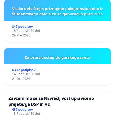
Vsako delo šteje: priznajmo pokojninsko dobo iz
študentskega dela tudi za generacijo pred 2015
847 podpisov
18 Podpisi / 30 dni
29 Mar 2026
Za prost dostop do gorskega sveta
6 472 podpisov
14 Podpisi / 30 dni
21 Oct 2024
Zavzemimo se za NEvračljivost upravičeno
prejete/ga DSP in VD
437 podpisov
13 Podpisi / 30 dni