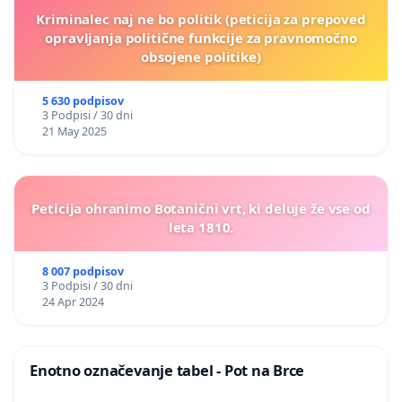
Kriminalec naj ne bo politik (peticija za prepoved
opravljanja politične funkcije za pravnomočno
obsojene politike)
5 630 podpisov
3 Podpisi / 30 dni
21 May 2025
Peticija ohranimo Botanični vrt, ki deluje že vse od
leta 1810.
8 007 podpisov
3 Podpisi / 30 dni
24 Apr 2024
Enotno označevanje tabel - Pot na Brce