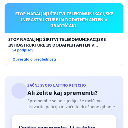
STOP NADALJNJI ŠIRITVI TELEKOMUNIKACIJSKE
INFRASTRUKTURE IN DODATNIH ANTEN V
GRADIŠČAKU
STOP NADALJNJI ŠIRITVI TELEKOMUNIKACIJSKE
INFRASTRUKTURE IN DODATNIH ANTEN V
GRADIŠČAKU
54 podpisov
Obvestilo o preglednosti
ZAČNI SVOJO LASTNO PETICIJO
Ali želite kaj spremeniti?
Spremembe se ne zgodijo, če molčimo.
Ustvarite peticijo in začnite družbeno gibanje.
Opišite spremembo, ki jo želite