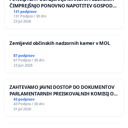
ČIMPREJŠNJO PONOVNO NAPOTITEV GOSPODA
BERNARDA ŠRAJNERJA NA VELEPOSLANIŠTVO
131 podpisov
131 Podpisi / 30 dni
REPUBLIKE SLOVENIJE V MOSKVI
23 Jul 2026
Zemljevid občinskih nadzornih kamer v MOL
87 podpisov
67 Podpisi / 30 dni
23 Jun 2026
ZAHTEVAMO JAVNI DOSTOP DO DOKUMENTOV
PARLAMENTARNIH PREISKOVALNIH KOMISIJ O
ILEGALNI TRGOVINI Z OROŽJEM
43 podpisov
43 Podpisi / 30 dni
31 Jul 2026