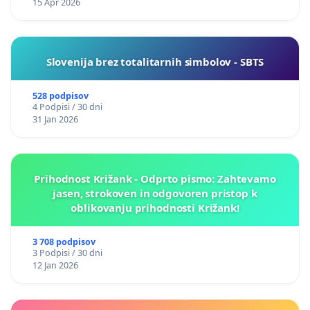
15 Apr 2026
Slovenija brez totalitarnih simbolov - SBTS
528 podpisov
4 Podpisi / 30 dni
31 Jan 2026
Prihodnost Križank - Odprto pismo: Zahtevamo
jasen, strokoven in odgovoren pristop k
oblikovanju prihodnosti Križank!
3 708 podpisov
3 Podpisi / 30 dni
12 Jan 2026