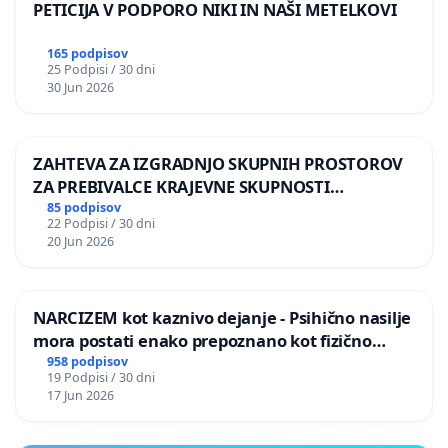
PETICIJA V PODPORO NIKI IN NAŠI METELKOVI
165 podpisov
25 Podpisi / 30 dni
30 Jun 2026
ZAHTEVA ZA IZGRADNJO SKUPNIH PROSTOROV
ZA PREBIVALCE KRAJEVNE SKUPNOSTI
PRESTRANEK
85 podpisov
22 Podpisi / 30 dni
20 Jun 2026
NARCIZEM kot kaznivo dejanje - Psihično nasilje
mora postati enako prepoznano kot fizično
nasilje
958 podpisov
19 Podpisi / 30 dni
17 Jun 2026