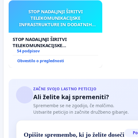
STOP NADALJNJI ŠIRITVI
TELEKOMUNIKACIJSKE
INFRASTRUKTURE IN DODATNIH
ANTEN V GRADIŠČAKU
STOP NADALJNJI ŠIRITVI
TELEKOMUNIKACIJSKE
INFRASTRUKTURE IN DODATNIH
54 podpisov
ANTEN V GRADIŠČAKU
Obvestilo o preglednosti
ZAČNI SVOJO LASTNO PETICIJO
Ali želite kaj spremeniti?
Spremembe se ne zgodijo, če molčimo.
Ustvarite peticijo in začnite družbeno gibanje.
Po
Opišite spremembo, ki jo želite doseči