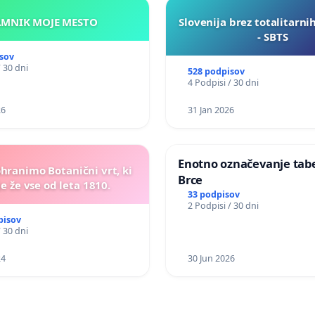
KAMNIK MOJE MESTO
Slovenija brez totalitarni
- SBTS
sov
/ 30 dni
528 podpisov
4 Podpisi / 30 dni
26
31 Jan 2026
Enotno označevanje tabel
ohranimo Botanični vrt, ki
Brce
e že vse od leta 1810.
33 podpisov
2 Podpisi / 30 dni
pisov
/ 30 dni
24
30 Jun 2026