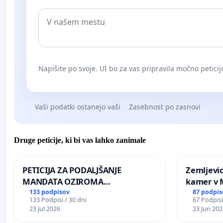
Napišite po svoje. UI bo za vas pripravila močno peticij
Vaši podatki ostanejo vaši
Zasebnost po zasnovi
Druge peticije, ki bi vas lahko zanimale
PETICIJA ZA PODALJŠANJE
Zemljevi
MANDATA OZIROMA
kamer v
ČIMPREJŠNJO PONOVNO
133 podpisov
87 podpis
133 Podpisi / 30 dni
67 Podpisi
NAPOTITEV GOSPODA BERNARDA
23 Jul 2026
23 Jun 202
ŠRAJNERJA NA VELEPOSLANIŠTVO