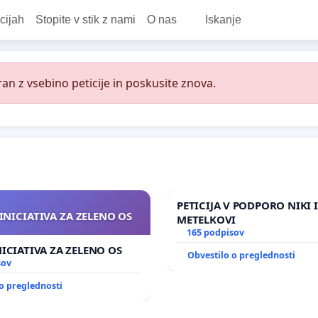
cijah
Stopite v stik z nami
O nas
Iskanje
an z vsebino peticije in poskusite znova.
PETICIJA V PODPORO NIKI 
INICIATIVA ZA ZELENO OS
METELKOVI
165 podpisov
NICIATIVA ZA ZELENO OS
Obvestilo o preglednosti
sov
o preglednosti