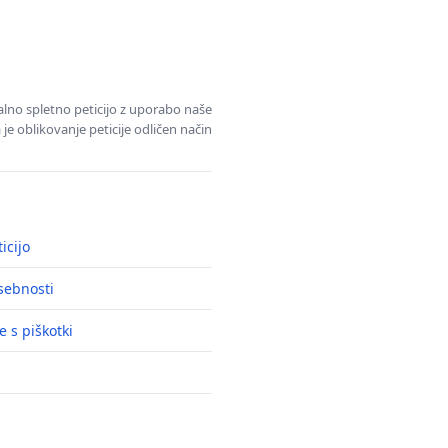
alno spletno peticijo z uporabo naše
je oblikovanje peticije odličen način
icijo
asebnosti
e s piškotki