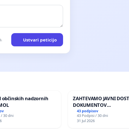
Ustvari peticijo
o.
d občinskih nadzornih
ZAHTEVAMO JAVNI DOS
 MOL
DOKUMENTOV
PARLAMENTARNIH
ov
43 podpisov
 / 30 dni
43 Podpisi / 30 dni
PREISKOVALNIH KOMISIJ
6
31 Jul 2026
ILEGALNI TRGOVINI Z O