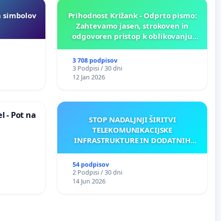
h simbolov
Prihodnost Križank - Odprto pismo:
Zahtevamo jasen, strokoven in
odgovoren pristop k oblikovanju
prihodnosti Križank!
3 708 podpisov
3 Podpisi / 30 dni
12 Jan 2026
 - Pot na
STOP NADALJNJI ŠIRITVI
TELEKOMUNIKACIJSKE
INFRASTRUKTURE IN DODATNIH
ANTEN V GRADIŠČAKU
54 podpisov
2 Podpisi / 30 dni
14 Jun 2026