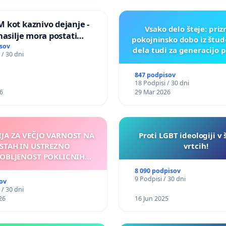
 kot kaznivo dejanje -
Vsako delo šteje: pri
nasilje mora postati
pokojninsko dobo iz štu
epoznano kot fizično
sov
dela tudi za generacijo 
 / 30 dni
847 podpisov
18 Podpisi / 30 dni
6
29 Mar 2026
IJA ZA VEČJO VARNOST NA
Proti LGBT ideologiji v 
STAH IN USTREZNO
vrtcih!
OBLJENOST POKLICNIH
VOZNIKOV
8 090 podpisov
9 Podpisi / 30 dni
ov
 / 30 dni
26
16 Jun 2025