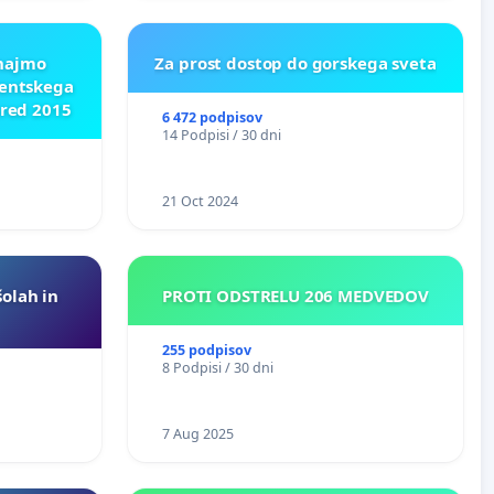
znajmo
Za prost dostop do gorskega sveta
dentskega
pred 2015
6 472 podpisov
14 Podpisi / 30 dni
21 Oct 2024
šolah in
PROTI ODSTRELU 206 MEDVEDOV
255 podpisov
8 Podpisi / 30 dni
7 Aug 2025