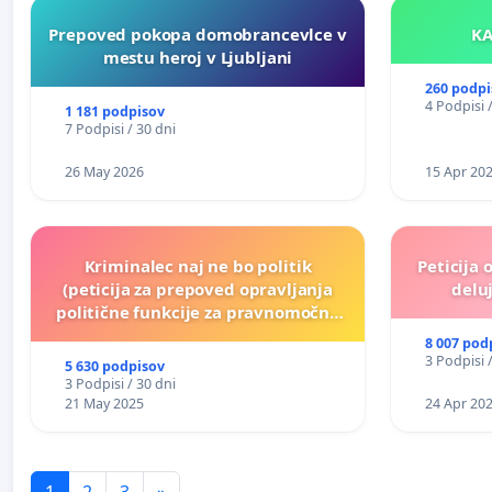
Prepoved pokopa domobrancevlce v
mestu heroj v Ljubljani
260 podpi
4 Podpisi 
1 181 podpisov
7 Podpisi / 30 dni
26 May 2026
15 Apr 20
Kriminalec naj ne bo politik
Peticija 
(peticija za prepoved opravljanja
deluj
politične funkcije za pravnomočno
obsojene politike)
8 007 pod
3 Podpisi 
5 630 podpisov
3 Podpisi / 30 dni
21 May 2025
24 Apr 20
1
2
3
»