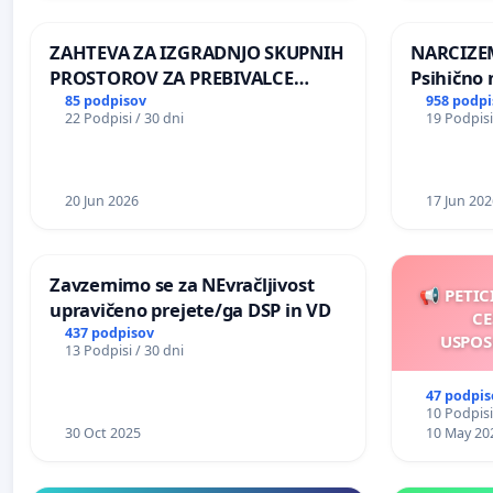
REPUBLIKE SLOVENIJE V MOSKVI
ZAHTEVA ZA IZGRADNJO SKUPNIH
NARCIZEM
PROSTOROV ZA PREBIVALCE
Psihično 
KRAJEVNE SKUPNOSTI
enako pr
85 podpisov
958 podpi
22 Podpisi / 30 dni
19 Podpisi
PRESTRANEK
nasilje
20 Jun 2026
17 Jun 202
Zavzemimo se za NEvračljivost
📢 PETIC
upravičeno prejete/ga DSP in VD
CE
437 podpisov
USPOS
13 Podpisi / 30 dni
47 podpis
10 Podpisi
30 Oct 2025
10 May 20