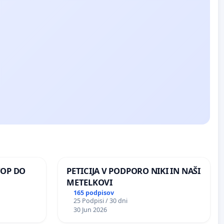
TOP DO
PETICIJA V PODPORO NIKI IN NAŠI
METELKOVI
165 podpisov
25 Podpisi / 30 dni
 O
30 Jun 2026
ROŽJEM