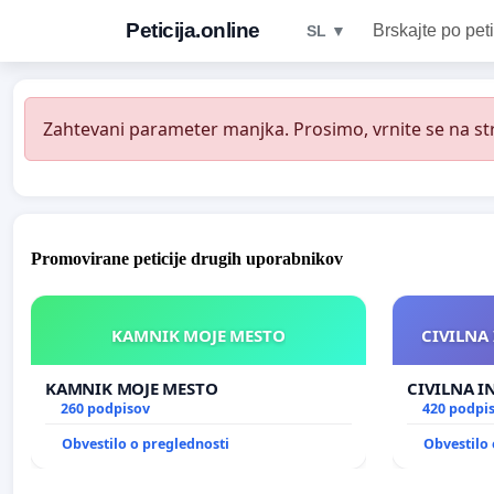
Peticija.online
Brskajte po peti
SL ▼
Zahtevani parameter manjka. Prosimo, vrnite se na str
Promovirane peticije drugih uporabnikov
KAMNIK MOJE MESTO
CIVILNA 
KAMNIK MOJE MESTO
CIVILNA I
260 podpisov
420 podpi
Obvestilo o preglednosti
Obvestilo 