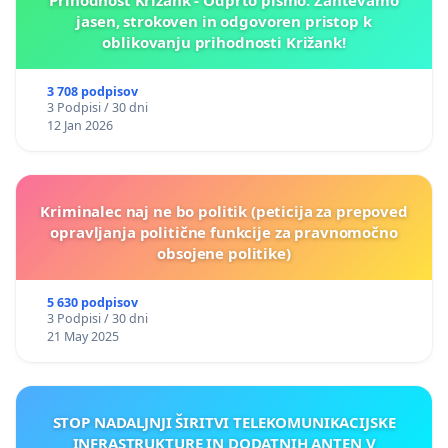
jasen, strokoven in odgovoren pristop k
oblikovanju prihodnosti Križank!
3 708 podpisov
3 Podpisi / 30 dni
12 Jan 2026
Kriminalec naj ne bo politik (peticija za prepoved
opravljanja politične funkcije za pravnomočno
obsojene politike)
5 630 podpisov
3 Podpisi / 30 dni
21 May 2025
STOP NADALJNJI ŠIRITVI TELEKOMUNIKACIJSKE
INFRASTRUKTURE IN DODATNIH ANTEN V