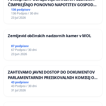
ČIMPREJŠNJO PONOVNO NAPOTITEV GOSPODA
BERNARDA ŠRAJNERJA NA VELEPOSLANIŠTVO
136 podpisov
136 Podpisi / 30 dni
REPUBLIKE SLOVENIJE V MOSKVI
23 Jul 2026
Zemljevid občinskih nadzornih kamer v MOL
87 podpisov
67 Podpisi / 30 dni
23 Jun 2026
ZAHTEVAMO JAVNI DOSTOP DO DOKUMENTOV
PARLAMENTARNIH PREISKOVALNIH KOMISIJ O
ILEGALNI TRGOVINI Z OROŽJEM
43 podpisov
43 Podpisi / 30 dni
31 Jul 2026