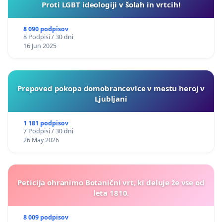
Proti LGBT ideologiji v šolah in vrtcih!
8 090 podpisov
8 Podpisi / 30 dni
16 Jun 2025
Prepoved pokopa domobrancevlce v mestu heroj v
Ljubljani
1 181 podpisov
7 Podpisi / 30 dni
26 May 2026
Peticija ohranimo Botanični vrt, ki deluje že vse od
leta 1810.
8 009 podpisov