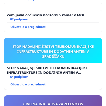
Zemljevid občinskih nadzornih kamer v MOL
87 podpisov
Obvestilo o preglednosti
STOP NADALJNJI ŠIRITVI TELEKOMUNIKACIJSKE
INFRASTRUKTURE IN DODATNIH ANTEN V
GRADIŠČAKU
STOP NADALJNJI ŠIRITVI TELEKOMUNIKACIJSKE
INFRASTRUKTURE IN DODATNIH ANTEN V
GRADIŠČAKU
54 podpisov
Obvestilo o preglednosti
CIVILNA INICIATIVA ZA ZELENO OS