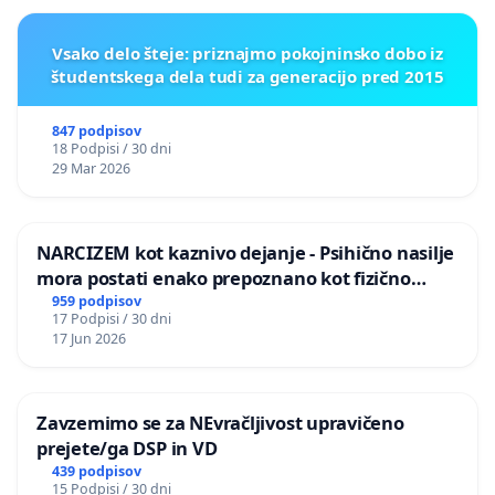
Vsako delo šteje: priznajmo pokojninsko dobo iz
študentskega dela tudi za generacijo pred 2015
847 podpisov
18 Podpisi / 30 dni
29 Mar 2026
NARCIZEM kot kaznivo dejanje - Psihično nasilje
mora postati enako prepoznano kot fizično
nasilje
959 podpisov
17 Podpisi / 30 dni
17 Jun 2026
Zavzemimo se za NEvračljivost upravičeno
prejete/ga DSP in VD
439 podpisov
15 Podpisi / 30 dni