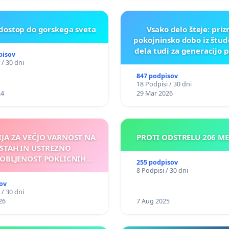
 dostop do gorskega sveta
Vsako delo šteje: pri
pokojninsko dobo iz štu
dela tudi za generacijo 
pisov
 / 30 dni
847 podpisov
18 Podpisi / 30 dni
24
29 Mar 2026
IJA ZA VEČJO VARNOST NA
PROTI ODSTRELU 206 M
STAH IN USTREZNO
OBLJENOST POKLICNIH
255 podpisov
VOZNIKOV
8 Podpisi / 30 dni
ov
 / 30 dni
26
7 Aug 2025