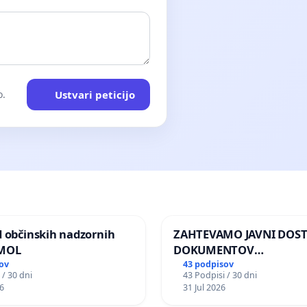
Ustvari peticijo
o.
d občinskih nadzornih
ZAHTEVAMO JAVNI DOS
 MOL
DOKUMENTOV
PARLAMENTARNIH
ov
43 podpisov
 / 30 dni
43 Podpisi / 30 dni
PREISKOVALNIH KOMISIJ
6
31 Jul 2026
ILEGALNI TRGOVINI Z O