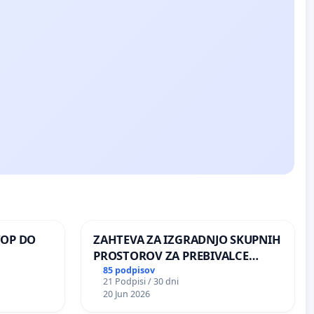
TOP DO
ZAHTEVA ZA IZGRADNJO SKUPNIH
PROSTOROV ZA PREBIVALCE
KRAJEVNE SKUPNOSTI
85 podpisov
21 Podpisi / 30 dni
 O
PRESTRANEK
20 Jun 2026
ROŽJEM