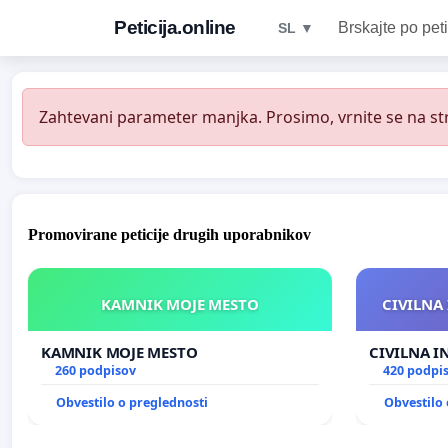
Peticija.online
Brskajte po peti
SL ▼
Zahtevani parameter manjka. Prosimo, vrnite se na str
Promovirane peticije drugih uporabnikov
KAMNIK MOJE MESTO
CIVILNA 
KAMNIK MOJE MESTO
CIVILNA I
260 podpisov
420 podpi
Obvestilo o preglednosti
Obvestilo 