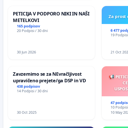
REPUBLIKE SLOVENIJE V MOSKVI
PETICIJA V PODPORO NIKI IN NAŠI
Za prost
METELKOVI
165 podpisov
6 477 pod
20 Podpisi / 30 dni
19 Podpisi
30 Jun 2026
21 Oct 20
Zavzemimo se za NEvračljivost
📢 PETIC
upravičeno prejete/ga DSP in VD
CE
438 podpisov
USPOS
14 Podpisi / 30 dni
47 podpis
10 Podpisi
30 Oct 2025
10 May 20