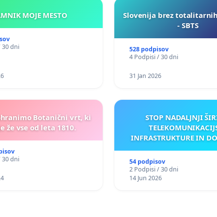
KAMNIK MOJE MESTO
Slovenija brez totalitarni
- SBTS
sov
/ 30 dni
528 podpisov
4 Podpisi / 30 dni
26
31 Jan 2026
ohranimo Botanični vrt, ki
STOP NADALJNJI ŠIR
e že vse od leta 1810.
TELEKOMUNIKACIJ
INFRASTRUKTURE IN D
ANTEN V GRADIŠČ
pisov
/ 30 dni
54 podpisov
2 Podpisi / 30 dni
24
14 Jun 2026