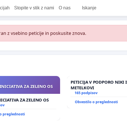
cijah
Stopite v stik z nami
O nas
Iskanje
an z vsebino peticije in poskusite znova.
PETICIJA V PODPORO NIKI 
INICIATIVA ZA ZELENO OS
METELKOVI
165 podpisov
NICIATIVA ZA ZELENO OS
Obvestilo o preglednosti
sov
o preglednosti