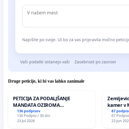
Napišite po svoje. UI bo za vas pripravila močno peticij
Vaši podatki ostanejo vaši
Zasebnost po zasnovi
Druge peticije, ki bi vas lahko zanimale
PETICIJA ZA PODALJŠANJE
Zemljevi
MANDATA OZIROMA
kamer v
ČIMPREJŠNJO PONOVNO
136 podpisov
87 podpis
136 Podpisi / 30 dni
67 Podpisi
NAPOTITEV GOSPODA BERNARDA
23 Jul 2026
23 Jun 202
ŠRAJNERJA NA VELEPOSLANIŠTVO