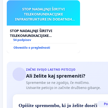
STOP NADALJNJI ŠIRITVI
TELEKOMUNIKACIJSKE
INFRASTRUKTURE IN DODATNIH
ANTEN V GRADIŠČAKU
STOP NADALJNJI ŠIRITVI
TELEKOMUNIKACIJSKE
INFRASTRUKTURE IN DODATNIH
54 podpisov
ANTEN V GRADIŠČAKU
Obvestilo o preglednosti
ZAČNI SVOJO LASTNO PETICIJO
Ali želite kaj spremeniti?
Spremembe se ne zgodijo, če molčimo.
Ustvarite peticijo in začnite družbeno gibanje.
Po
Opišite spremembo, ki jo želite doseči