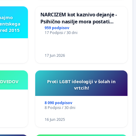
NARCIZEM kot kaznivo dejanje -
znajmo
Psihično nasilje mora postati
dentskega
enako prepoznano kot fizično
959 podpisov
pred 2015
17 Podpisi / 30 dni
nasilje
17 Jun 2026
EDVEDOV
Proti LGBT ideologiji v šolah in
vrtcih!
8 090 podpisov
8 Podpisi / 30 dni
16 Jun 2025