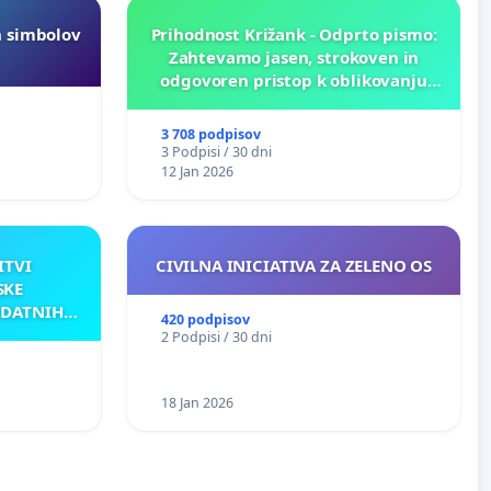
h simbolov
Prihodnost Križank - Odprto pismo:
Zahtevamo jasen, strokoven in
odgovoren pristop k oblikovanju
prihodnosti Križank!
3 708 podpisov
3 Podpisi / 30 dni
12 Jan 2026
ITVI
CIVILNA INICIATIVA ZA ZELENO OS
SKE
ODATNIH
420 podpisov
AKU
2 Podpisi / 30 dni
18 Jan 2026