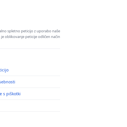
alno spletno peticijo z uporabo naše
je oblikovanje peticije odličen način
icijo
asebnosti
e s piškotki