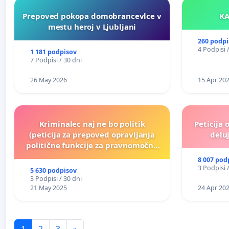
Prepoved pokopa domobrancevlce v
mestu heroj v Ljubljani
260 podpi
4 Podpisi 
1 181 podpisov
7 Podpisi / 30 dni
26 May 2026
15 Apr 20
Kriminalec naj ne bo politik
Peticija 
(peticija za prepoved opravljanja
deluj
politične funkcije za pravnomočno
obsojene politike)
8 007 pod
3 Podpisi 
5 630 podpisov
3 Podpisi / 30 dni
21 May 2025
24 Apr 20
1
2
3
»