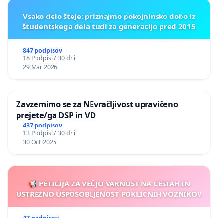
Vsako delo šteje: priznajmo pokojninsko dobo iz
študentskega dela tudi za generacijo pred 2015
847 podpisov
18 Podpisi / 30 dni
29 Mar 2026
Zavzemimo se za NEvračljivost upravičeno
prejete/ga DSP in VD
437 podpisov
13 Podpisi / 30 dni
30 Oct 2025
📢 PETICIJA ZA VEČJO VARNOST NA CESTAH IN
USTREZNO USPOSOBLJENOST POKLICNIH VOZNIKOV
47 podpisov