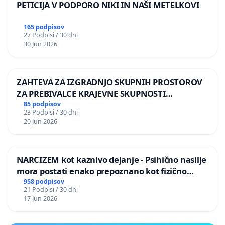
PETICIJA V PODPORO NIKI IN NAŠI METELKOVI
165 podpisov
27 Podpisi / 30 dni
30 Jun 2026
ZAHTEVA ZA IZGRADNJO SKUPNIH PROSTOROV
ZA PREBIVALCE KRAJEVNE SKUPNOSTI
PRESTRANEK
85 podpisov
23 Podpisi / 30 dni
20 Jun 2026
NARCIZEM kot kaznivo dejanje - Psihično nasilje
mora postati enako prepoznano kot fizično
nasilje
958 podpisov
21 Podpisi / 30 dni
17 Jun 2026