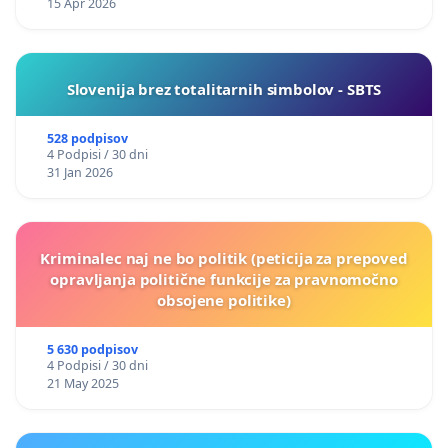
15 Apr 2026
Slovenija brez totalitarnih simbolov - SBTS
528 podpisov
4 Podpisi / 30 dni
31 Jan 2026
Kriminalec naj ne bo politik (peticija za prepoved
opravljanja politične funkcije za pravnomočno
obsojene politike)
5 630 podpisov
4 Podpisi / 30 dni
21 May 2025