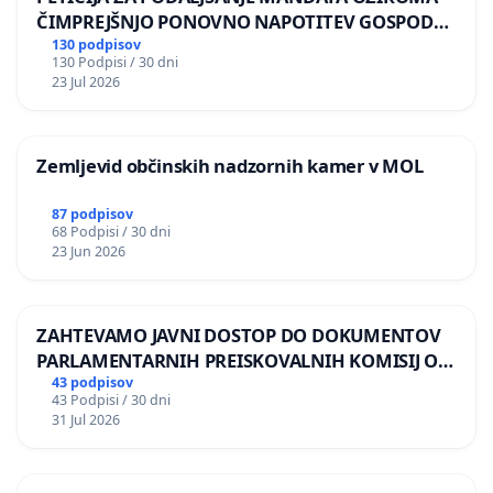
ČIMPREJŠNJO PONOVNO NAPOTITEV GOSPODA
BERNARDA ŠRAJNERJA NA VELEPOSLANIŠTVO
130 podpisov
130 Podpisi / 30 dni
REPUBLIKE SLOVENIJE V MOSKVI
23 Jul 2026
Zemljevid občinskih nadzornih kamer v MOL
87 podpisov
68 Podpisi / 30 dni
23 Jun 2026
ZAHTEVAMO JAVNI DOSTOP DO DOKUMENTOV
PARLAMENTARNIH PREISKOVALNIH KOMISIJ O
ILEGALNI TRGOVINI Z OROŽJEM
43 podpisov
43 Podpisi / 30 dni
31 Jul 2026