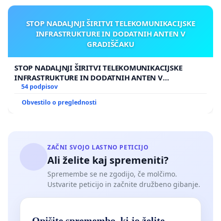
STOP NADALJNJI ŠIRITVI TELEKOMUNIKACIJSKE
INFRASTRUKTURE IN DODATNIH ANTEN V
GRADIŠČAKU
STOP NADALJNJI ŠIRITVI TELEKOMUNIKACIJSKE
INFRASTRUKTURE IN DODATNIH ANTEN V
GRADIŠČAKU
54 podpisov
Obvestilo o preglednosti
ZAČNI SVOJO LASTNO PETICIJO
Ali želite kaj spremeniti?
Spremembe se ne zgodijo, če molčimo.
Ustvarite peticijo in začnite družbeno gibanje.
Opišite spremembo, ki jo želite