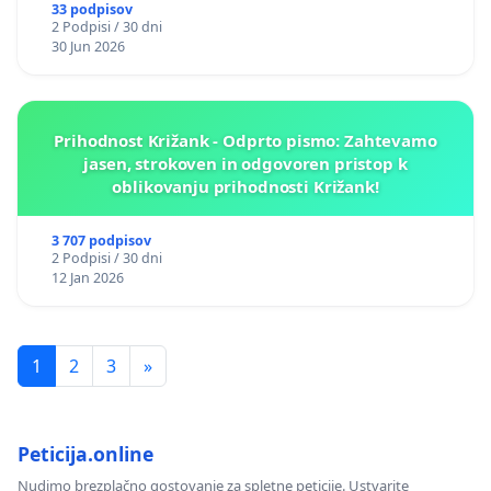
33 podpisov
2 Podpisi / 30 dni
30 Jun 2026
Prihodnost Križank - Odprto pismo: Zahtevamo
jasen, strokoven in odgovoren pristop k
oblikovanju prihodnosti Križank!
3 707 podpisov
2 Podpisi / 30 dni
12 Jan 2026
1
2
3
»
Peticija.online
Nudimo brezplačno gostovanje za spletne peticije. Ustvarite