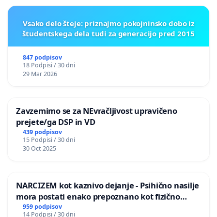
Vsako delo šteje: priznajmo pokojninsko dobo iz
študentskega dela tudi za generacijo pred 2015
847 podpisov
18 Podpisi / 30 dni
29 Mar 2026
Zavzemimo se za NEvračljivost upravičeno
prejete/ga DSP in VD
439 podpisov
15 Podpisi / 30 dni
30 Oct 2025
NARCIZEM kot kaznivo dejanje - Psihično nasilje
mora postati enako prepoznano kot fizično
nasilje
959 podpisov
14 Podpisi / 30 dni