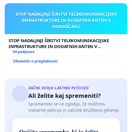
STOP NADALJNJI ŠIRITVI TELEKOMUNIKACIJSKE
INFRASTRUKTURE IN DODATNIH ANTEN V
GRADIŠČAKU
STOP NADALJNJI ŠIRITVI TELEKOMUNIKACIJSKE
INFRASTRUKTURE IN DODATNIH ANTEN V
GRADIŠČAKU
54 podpisov
Obvestilo o preglednosti
ZAČNI SVOJO LASTNO PETICIJO
Ali želite kaj spremeniti?
Spremembe se ne zgodijo, če molčimo.
Ustvarite peticijo in začnite družbeno gibanje.
Opišite spremembo, ki jo želite