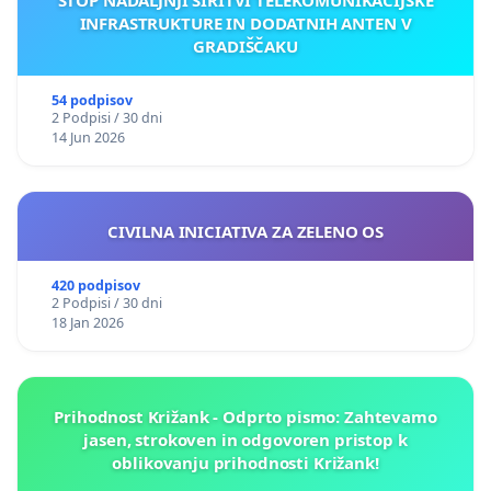
INFRASTRUKTURE IN DODATNIH ANTEN V
GRADIŠČAKU
54 podpisov
2 Podpisi / 30 dni
14 Jun 2026
CIVILNA INICIATIVA ZA ZELENO OS
420 podpisov
2 Podpisi / 30 dni
18 Jan 2026
Prihodnost Križank - Odprto pismo: Zahtevamo
jasen, strokoven in odgovoren pristop k
oblikovanju prihodnosti Križank!