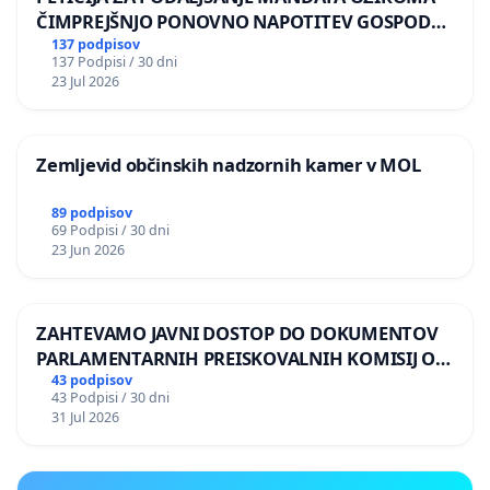
ČIMPREJŠNJO PONOVNO NAPOTITEV GOSPODA
BERNARDA ŠRAJNERJA NA VELEPOSLANIŠTVO
137 podpisov
137 Podpisi / 30 dni
REPUBLIKE SLOVENIJE V MOSKVI
23 Jul 2026
Zemljevid občinskih nadzornih kamer v MOL
89 podpisov
69 Podpisi / 30 dni
23 Jun 2026
ZAHTEVAMO JAVNI DOSTOP DO DOKUMENTOV
PARLAMENTARNIH PREISKOVALNIH KOMISIJ O
ILEGALNI TRGOVINI Z OROŽJEM
43 podpisov
43 Podpisi / 30 dni
31 Jul 2026