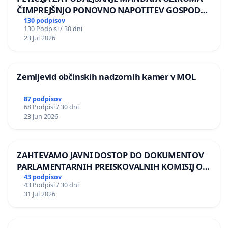
ČIMPREJŠNJO PONOVNO NAPOTITEV GOSPODA
BERNARDA ŠRAJNERJA NA VELEPOSLANIŠTVO
130 podpisov
130 Podpisi / 30 dni
REPUBLIKE SLOVENIJE V MOSKVI
23 Jul 2026
Zemljevid občinskih nadzornih kamer v MOL
87 podpisov
68 Podpisi / 30 dni
23 Jun 2026
ZAHTEVAMO JAVNI DOSTOP DO DOKUMENTOV
PARLAMENTARNIH PREISKOVALNIH KOMISIJ O
ILEGALNI TRGOVINI Z OROŽJEM
43 podpisov
43 Podpisi / 30 dni
31 Jul 2026