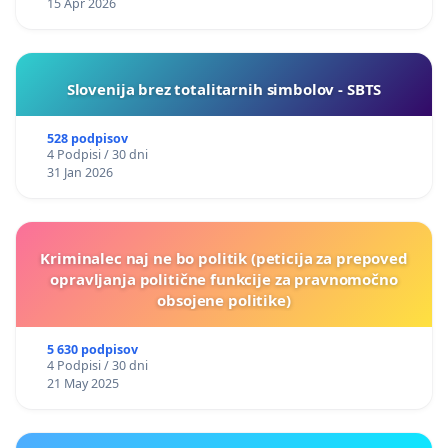
15 Apr 2026
Slovenija brez totalitarnih simbolov - SBTS
528 podpisov
4 Podpisi / 30 dni
31 Jan 2026
Kriminalec naj ne bo politik (peticija za prepoved
opravljanja politične funkcije za pravnomočno
obsojene politike)
5 630 podpisov
4 Podpisi / 30 dni
21 May 2025