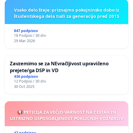
Vsako delo šteje: priznajmo pokojninsko dobo iz
študentskega dela tudi za generacijo pred 2015
847 podpisov
18 Podpisi / 30 dni
29 Mar 2026
Zavzemimo se za NEvračljivost upravičeno
prejete/ga DSP in VD
436 podpisov
12 Podpisi / 30 dni
30 Oct 2025
📢 PETICIJA ZA VEČJO VARNOST NA CESTAH IN
USTREZNO USPOSOBLJENOST POKLICNIH VOZNIKOV
47 podpisov