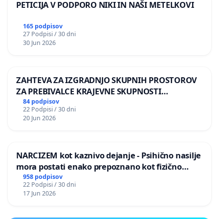
PETICIJA V PODPORO NIKI IN NAŠI METELKOVI
165 podpisov
27 Podpisi / 30 dni
30 Jun 2026
ZAHTEVA ZA IZGRADNJO SKUPNIH PROSTOROV
ZA PREBIVALCE KRAJEVNE SKUPNOSTI
PRESTRANEK
84 podpisov
22 Podpisi / 30 dni
20 Jun 2026
NARCIZEM kot kaznivo dejanje - Psihično nasilje
mora postati enako prepoznano kot fizično
nasilje
958 podpisov
22 Podpisi / 30 dni
17 Jun 2026