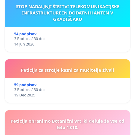
STOP NADALJNJI ŠIRITVI TELEKOMUNIKACIJSKE
INFRASTRUKTURE IN DODATNIH ANTEN V
GRADIŠČAKU
54 podpisov
3 Podpisi / 30 dni
14 Jun 2026
Peticija za strožje kazni za mučitelje živali
59 podpisov
3 Podpisi / 30 dni
19 Dec 2025
Peticija ohranimo Botanični vrt, ki deluje že vse od
leta 1810.