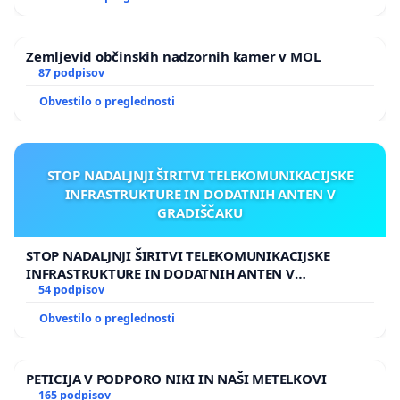
Zemljevid občinskih nadzornih kamer v MOL
87 podpisov
Obvestilo o preglednosti
STOP NADALJNJI ŠIRITVI TELEKOMUNIKACIJSKE
INFRASTRUKTURE IN DODATNIH ANTEN V
GRADIŠČAKU
STOP NADALJNJI ŠIRITVI TELEKOMUNIKACIJSKE
INFRASTRUKTURE IN DODATNIH ANTEN V
GRADIŠČAKU
54 podpisov
Obvestilo o preglednosti
PETICIJA V PODPORO NIKI IN NAŠI METELKOVI
165 podpisov