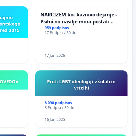
NARCIZEM kot kaznivo dejanje -
znajmo
Psihično nasilje mora postati
dentskega
enako prepoznano kot fizično
959 podpisov
pred 2015
17 Podpisi / 30 dni
nasilje
17 Jun 2026
EDVEDOV
Proti LGBT ideologiji v šolah in
vrtcih!
8 090 podpisov
8 Podpisi / 30 dni
16 Jun 2025