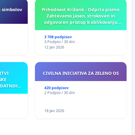
h simbolov
Prihodnost Križank - Odprto pismo:
Zahtevamo jasen, strokoven in
odgovoren pristop k oblikovanju
prihodnosti Križank!
3 708 podpisov
3 Podpisi / 30 dni
12 Jan 2026
ITVI
CIVILNA INICIATIVA ZA ZELENO OS
SKE
ODATNIH
420 podpisov
AKU
2 Podpisi / 30 dni
18 Jan 2026