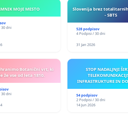
KAMNIK MOJE MESTO
Slovenija brez totalitarni
- SBTS
sov
/ 30 dni
528 podpisov
4 Podpisi / 30 dni
26
31 Jan 2026
ohranimo Botanični vrt, ki
STOP NADALJNJI ŠIR
e že vse od leta 1810.
TELEKOMUNIKACIJ
INFRASTRUKTURE IN D
ANTEN V GRADIŠČ
pisov
/ 30 dni
54 podpisov
2 Podpisi / 30 dni
24
14 Jun 2026