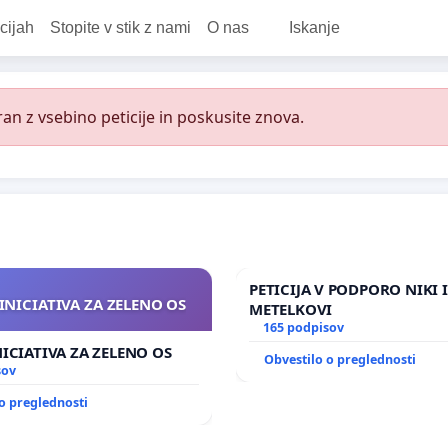
cijah
Stopite v stik z nami
O nas
Iskanje
an z vsebino peticije in poskusite znova.
PETICIJA V PODPORO NIKI 
INICIATIVA ZA ZELENO OS
METELKOVI
165 podpisov
NICIATIVA ZA ZELENO OS
Obvestilo o preglednosti
sov
o preglednosti