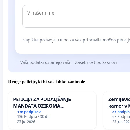
Napišite po svoje. UI bo za vas pripravila močno peticij
Vaši podatki ostanejo vaši
Zasebnost po zasnovi
Druge peticije, ki bi vas lahko zanimale
PETICIJA ZA PODALJŠANJE
Zemljevi
MANDATA OZIROMA
kamer v
ČIMPREJŠNJO PONOVNO
136 podpisov
87 podpis
136 Podpisi / 30 dni
67 Podpisi
NAPOTITEV GOSPODA BERNARDA
23 Jul 2026
23 Jun 202
ŠRAJNERJA NA VELEPOSLANIŠTVO