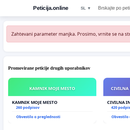
Peticija.online
Brskajte po peti
SL ▼
Zahtevani parameter manjka. Prosimo, vrnite se na str
Promovirane peticije drugih uporabnikov
KAMNIK MOJE MESTO
CIVILNA 
KAMNIK MOJE MESTO
CIVILNA I
260 podpisov
420 podpi
Obvestilo o preglednosti
Obvestilo 