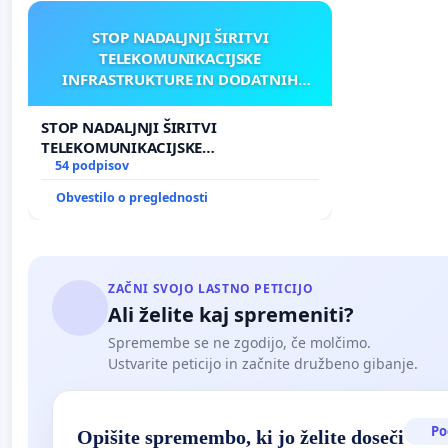
STOP NADALJNJI ŠIRITVI
TELEKOMUNIKACIJSKE
INFRASTRUKTURE IN DODATNIH
ANTEN V GRADIŠČAKU
STOP NADALJNJI ŠIRITVI
TELEKOMUNIKACIJSKE
INFRASTRUKTURE IN DODATNIH
54 podpisov
ANTEN V GRADIŠČAKU
Obvestilo o preglednosti
ZAČNI SVOJO LASTNO PETICIJO
Ali želite kaj spremeniti?
Spremembe se ne zgodijo, če molčimo.
Ustvarite peticijo in začnite družbeno gibanje.
Po
Opišite spremembo, ki jo želite doseči