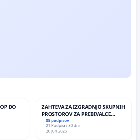
TOP DO
ZAHTEVA ZA IZGRADNJO SKUPNIH
PROSTOROV ZA PREBIVALCE
KRAJEVNE SKUPNOSTI
85 podpisov
21 Podpisi / 30 dni
 O
PRESTRANEK
20 Jun 2026
ROŽJEM