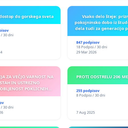
 dostop do gorskega sveta
Vsako delo šteje: pri
pokojninsko dobo iz štu
dela tudi za generacijo 
pisov
 / 30 dni
847 podpisov
18 Podpisi / 30 dni
24
29 Mar 2026
IJA ZA VEČJO VARNOST NA
PROTI ODSTRELU 206 M
STAH IN USTREZNO
OBLJENOST POKLICNIH
255 podpisov
VOZNIKOV
8 Podpisi / 30 dni
ov
 / 30 dni
26
7 Aug 2025