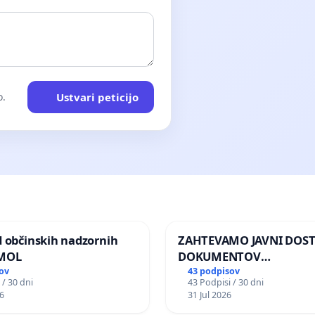
Ustvari peticijo
o.
d občinskih nadzornih
ZAHTEVAMO JAVNI DOS
 MOL
DOKUMENTOV
PARLAMENTARNIH
ov
43 podpisov
 / 30 dni
43 Podpisi / 30 dni
PREISKOVALNIH KOMISIJ
6
31 Jul 2026
ILEGALNI TRGOVINI Z O