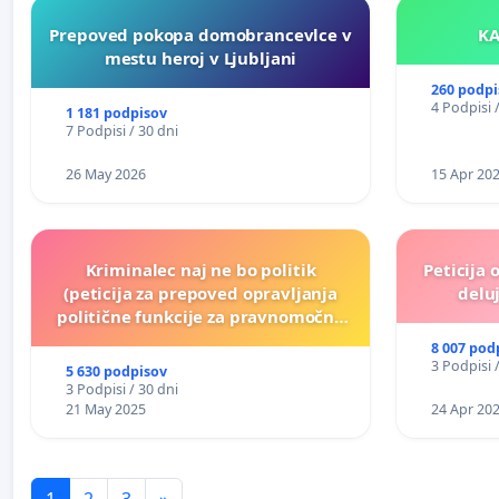
Prepoved pokopa domobrancevlce v
mestu heroj v Ljubljani
260 podpi
4 Podpisi 
1 181 podpisov
7 Podpisi / 30 dni
26 May 2026
15 Apr 20
Kriminalec naj ne bo politik
Peticija 
(peticija za prepoved opravljanja
deluj
politične funkcije za pravnomočno
obsojene politike)
8 007 pod
3 Podpisi 
5 630 podpisov
3 Podpisi / 30 dni
21 May 2025
24 Apr 20
1
2
3
»