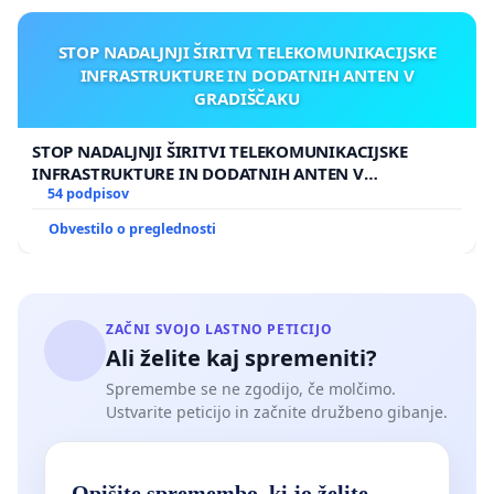
STOP NADALJNJI ŠIRITVI TELEKOMUNIKACIJSKE
INFRASTRUKTURE IN DODATNIH ANTEN V
GRADIŠČAKU
STOP NADALJNJI ŠIRITVI TELEKOMUNIKACIJSKE
INFRASTRUKTURE IN DODATNIH ANTEN V
GRADIŠČAKU
54 podpisov
Obvestilo o preglednosti
ZAČNI SVOJO LASTNO PETICIJO
Ali želite kaj spremeniti?
Spremembe se ne zgodijo, če molčimo.
Ustvarite peticijo in začnite družbeno gibanje.
Opišite spremembo, ki jo želite