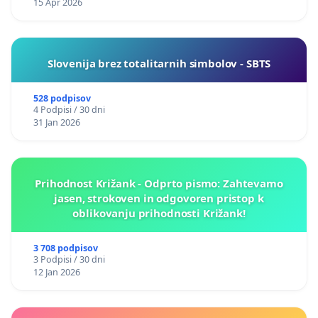
15 Apr 2026
Slovenija brez totalitarnih simbolov - SBTS
528 podpisov
4 Podpisi / 30 dni
31 Jan 2026
Prihodnost Križank - Odprto pismo: Zahtevamo
jasen, strokoven in odgovoren pristop k
oblikovanju prihodnosti Križank!
3 708 podpisov
3 Podpisi / 30 dni
12 Jan 2026