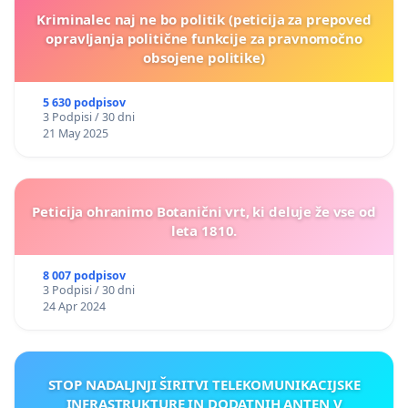
Kriminalec naj ne bo politik (peticija za prepoved
opravljanja politične funkcije za pravnomočno
obsojene politike)
5 630 podpisov
3 Podpisi / 30 dni
21 May 2025
Peticija ohranimo Botanični vrt, ki deluje že vse od
leta 1810.
8 007 podpisov
3 Podpisi / 30 dni
24 Apr 2024
STOP NADALJNJI ŠIRITVI TELEKOMUNIKACIJSKE
INFRASTRUKTURE IN DODATNIH ANTEN V