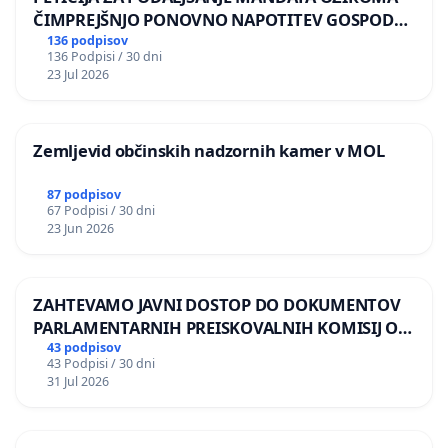
ČIMPREJŠNJO PONOVNO NAPOTITEV GOSPODA
BERNARDA ŠRAJNERJA NA VELEPOSLANIŠTVO
136 podpisov
136 Podpisi / 30 dni
REPUBLIKE SLOVENIJE V MOSKVI
23 Jul 2026
Zemljevid občinskih nadzornih kamer v MOL
87 podpisov
67 Podpisi / 30 dni
23 Jun 2026
ZAHTEVAMO JAVNI DOSTOP DO DOKUMENTOV
PARLAMENTARNIH PREISKOVALNIH KOMISIJ O
ILEGALNI TRGOVINI Z OROŽJEM
43 podpisov
43 Podpisi / 30 dni
31 Jul 2026