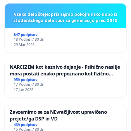
Vsako delo šteje: priznajmo pokojninsko dobo iz
študentskega dela tudi za generacijo pred 2015
847 podpisov
18 Podpisi / 30 dni
29 Mar 2026
NARCIZEM kot kaznivo dejanje - Psihično nasilje
mora postati enako prepoznano kot fizično
nasilje
959 podpisov
17 Podpisi / 30 dni
17 Jun 2026
Zavzemimo se za NEvračljivost upravičeno
prejete/ga DSP in VD
439 podpisov
15 Podpisi / 30 dni