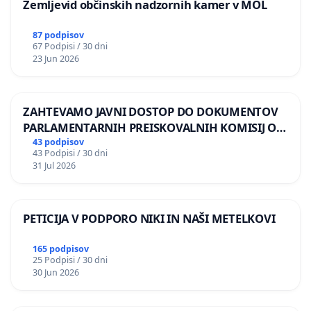
Zemljevid občinskih nadzornih kamer v MOL
87 podpisov
67 Podpisi / 30 dni
23 Jun 2026
ZAHTEVAMO JAVNI DOSTOP DO DOKUMENTOV
PARLAMENTARNIH PREISKOVALNIH KOMISIJ O
ILEGALNI TRGOVINI Z OROŽJEM
43 podpisov
43 Podpisi / 30 dni
31 Jul 2026
PETICIJA V PODPORO NIKI IN NAŠI METELKOVI
165 podpisov
25 Podpisi / 30 dni
30 Jun 2026