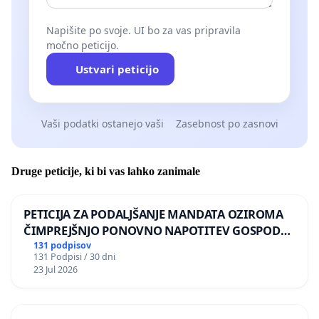
Napišite po svoje. UI bo za vas pripravila
močno peticijo.
Ustvari peticijo
Vaši podatki ostanejo vaši
Zasebnost po zasnovi
Druge peticije, ki bi vas lahko zanimale
PETICIJA ZA PODALJŠANJE MANDATA OZIROMA
ČIMPREJŠNJO PONOVNO NAPOTITEV GOSPODA
BERNARDA ŠRAJNERJA NA VELEPOSLANIŠTVO
131 podpisov
131 Podpisi / 30 dni
REPUBLIKE SLOVENIJE V MOSKVI
23 Jul 2026