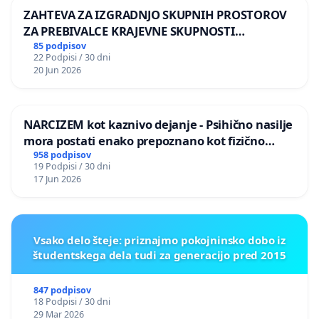
ZAHTEVA ZA IZGRADNJO SKUPNIH PROSTOROV
ZA PREBIVALCE KRAJEVNE SKUPNOSTI
PRESTRANEK
85 podpisov
22 Podpisi / 30 dni
20 Jun 2026
NARCIZEM kot kaznivo dejanje - Psihično nasilje
mora postati enako prepoznano kot fizično
nasilje
958 podpisov
19 Podpisi / 30 dni
17 Jun 2026
Vsako delo šteje: priznajmo pokojninsko dobo iz
študentskega dela tudi za generacijo pred 2015
847 podpisov
18 Podpisi / 30 dni
29 Mar 2026