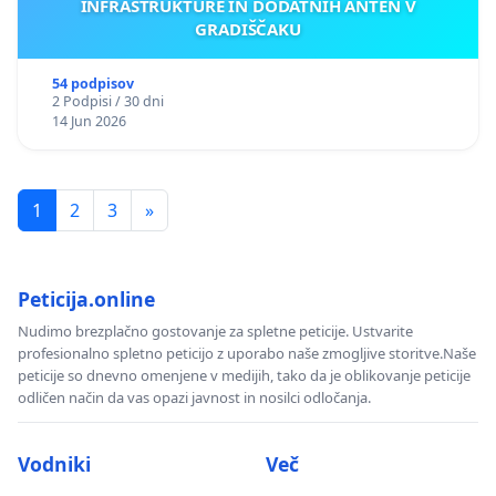
INFRASTRUKTURE IN DODATNIH ANTEN V
GRADIŠČAKU
54 podpisov
2 Podpisi / 30 dni
14 Jun 2026
1
2
3
»
Peticija.online
Nudimo brezplačno gostovanje za spletne peticije. Ustvarite
profesionalno spletno peticijo z uporabo naše zmogljive storitve.Naše
peticije so dnevno omenjene v medijih, tako da je oblikovanje peticije
odličen način da vas opazi javnost in nosilci odločanja.
Vodniki
Več