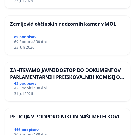
23 Jul 2026
Zemljevid občinskih nadzornih kamer v MOL
89 podpisov
69 Podpisi / 30 dni
23 Jun 2026
ZAHTEVAMO JAVNI DOSTOP DO DOKUMENTOV
PARLAMENTARNIH PREISKOVALNIH KOMISIJ O
ILEGALNI TRGOVINI Z OROŽJEM
43 podpisov
43 Podpisi / 30 dni
31 Jul 2026
PETICIJA V PODPORO NIKI IN NAŠI METELKOVI
166 podpisov
20 Podpisi / 30 dni