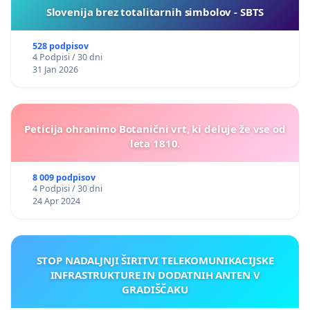
Slovenija brez totalitarnih simbolov - SBTS
528 podpisov
4 Podpisi / 30 dni
31 Jan 2026
Peticija ohranimo Botanični vrt, ki deluje že vse od
leta 1810.
8 009 podpisov
4 Podpisi / 30 dni
24 Apr 2024
STOP NADALJNJI ŠIRITVI TELEKOMUNIKACIJSKE
INFRASTRUKTURE IN DODATNIH ANTEN V
GRADIŠČAKU