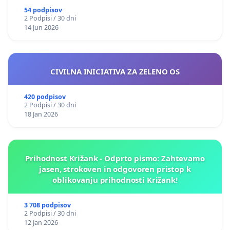
54 podpisov
2 Podpisi / 30 dni
14 Jun 2026
CIVILNA INICIATIVA ZA ZELENO OS
420 podpisov
2 Podpisi / 30 dni
18 Jan 2026
Prihodnost Križank - Odprto pismo: Zahtevamo
jasen, strokoven in odgovoren pristop k
oblikovanju prihodnosti Križank!
3 708 podpisov
2 Podpisi / 30 dni
12 Jan 2026