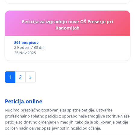
Peticija za izgradnjo nove OŠ Preserje pri
Radomljah
891 podpisov
2 Podpisi / 30 dni
25 Nov 2025
1
2
»
Peticija.online
Nudimo brezplačno gostovanje za spletne peticije. Ustvarite
profesionalno spletno peticijo z uporabo naše zmogljive storitve.Naše
peticije so dnevno omenjene v medijih, tako da je oblikovanje peticije
odličen način da vas opazi javnost in nosilci odločanja.