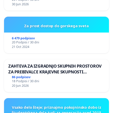
30 Jun 2026
Za prost dostop do gorskega sveta
6 479 podpisov
20 Podpisi / 30 dni
21 Oct 2024
ZAHTEVA ZA IZGRADNJO SKUPNIH PROSTOROV
ZA PREBIVALCE KRAJEVNE SKUPNOSTI
PRESTRANEK
86 podpisov
18 Podpisi / 30 dni
20 Jun 2026
Vsako delo šteje: priznajmo pokojninsko dobo iz
študentskega dela tudi za generacijo pred 2015