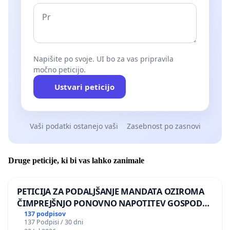
Napišite po svoje. UI bo za vas pripravila
močno peticijo.
Ustvari peticijo
Vaši podatki ostanejo vaši
Zasebnost po zasnovi
Druge peticije, ki bi vas lahko zanimale
PETICIJA ZA PODALJŠANJE MANDATA OZIROMA
ČIMPREJŠNJO PONOVNO NAPOTITEV GOSPODA
BERNARDA ŠRAJNERJA NA VELEPOSLANIŠTVO
137 podpisov
137 Podpisi / 30 dni
REPUBLIKE SLOVENIJE V MOSKVI