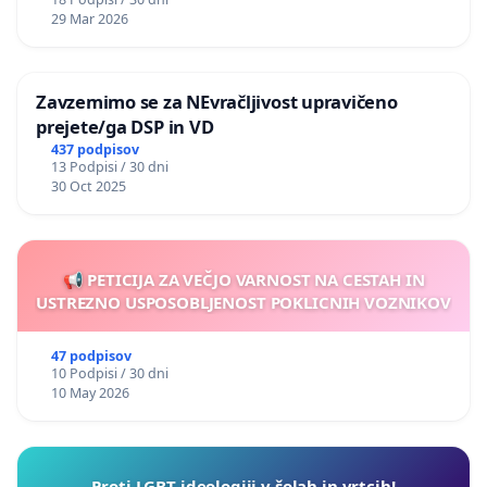
29 Mar 2026
Zavzemimo se za NEvračljivost upravičeno
prejete/ga DSP in VD
437 podpisov
13 Podpisi / 30 dni
30 Oct 2025
📢 PETICIJA ZA VEČJO VARNOST NA CESTAH IN
USTREZNO USPOSOBLJENOST POKLICNIH VOZNIKOV
47 podpisov
10 Podpisi / 30 dni
10 May 2026
Proti LGBT ideologiji v šolah in vrtcih!