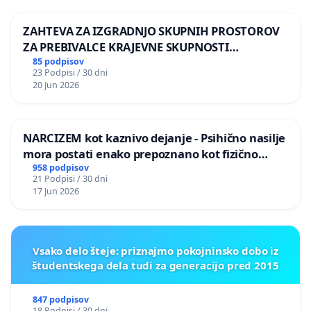
ZAHTEVA ZA IZGRADNJO SKUPNIH PROSTOROV
ZA PREBIVALCE KRAJEVNE SKUPNOSTI
PRESTRANEK
85 podpisov
23 Podpisi / 30 dni
20 Jun 2026
NARCIZEM kot kaznivo dejanje - Psihično nasilje
mora postati enako prepoznano kot fizično
nasilje
958 podpisov
21 Podpisi / 30 dni
17 Jun 2026
Vsako delo šteje: priznajmo pokojninsko dobo iz
študentskega dela tudi za generacijo pred 2015
847 podpisov
18 Podpisi / 30 dni