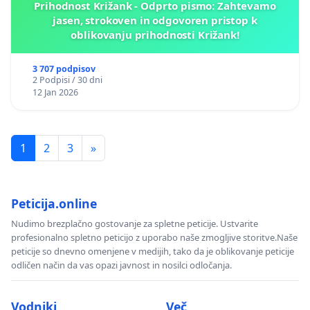
Prihodnost Križank - Odprto pismo: Zahtevamo
jasen, strokoven in odgovoren pristop k
oblikovanju prihodnosti Križank!
3 707 podpisov
2 Podpisi / 30 dni
12 Jan 2026
1
2
3
»
Peticija.online
Nudimo brezplačno gostovanje za spletne peticije. Ustvarite
profesionalno spletno peticijo z uporabo naše zmogljive storitve.Naše
peticije so dnevno omenjene v medijih, tako da je oblikovanje peticije
odličen način da vas opazi javnost in nosilci odločanja.
Vodniki
Več