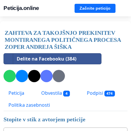
Peticija.online
Začnite peticijo
ZAHTEVA ZA TAKOJŠNJO PREKINITEV
MONTIRANEGA POLITIČNEGA PROCESA
ZOPER ANDREJA ŠIŠKA
Delite na Facebooku (384)
Peticija
Obvestila
Podpisi
4
474
Politika zasebnosti
Stopite v stik z avtorjem peticije