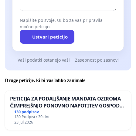
Napišite po svoje. UI bo za vas pripravila
močno peticijo.
Ustvari peticijo
Vaši podatki ostanejo vaši
Zasebnost po zasnovi
Druge peticije, ki bi vas lahko zanimale
PETICIJA ZA PODALJŠANJE MANDATA OZIROMA
ČIMPREJŠNJO PONOVNO NAPOTITEV GOSPODA
BERNARDA ŠRAJNERJA NA VELEPOSLANIŠTVO
130 podpisov
130 Podpisi / 30 dni
REPUBLIKE SLOVENIJE V MOSKVI
23 Jul 2026