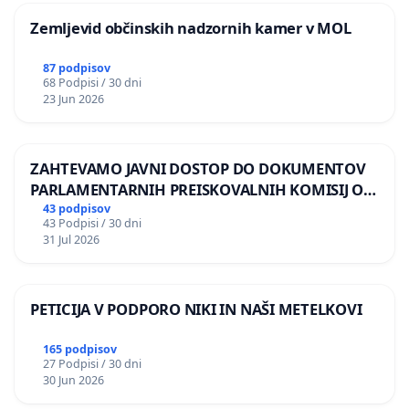
Zemljevid občinskih nadzornih kamer v MOL
87 podpisov
68 Podpisi / 30 dni
23 Jun 2026
ZAHTEVAMO JAVNI DOSTOP DO DOKUMENTOV
PARLAMENTARNIH PREISKOVALNIH KOMISIJ O
ILEGALNI TRGOVINI Z OROŽJEM
43 podpisov
43 Podpisi / 30 dni
31 Jul 2026
PETICIJA V PODPORO NIKI IN NAŠI METELKOVI
165 podpisov
27 Podpisi / 30 dni
30 Jun 2026