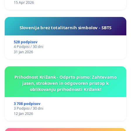
15 Apr 2026
Slovenija brez totalitarnih simbolov - SBTS
528 podpisov
4 Podpisi / 30 dni
31 Jan 2026
Prihodnost Križank - Odprto pismo: Zahtevamo
jasen, strokoven in odgovoren pristop k
oblikovanju prihodnosti Križank!
3 708 podpisov
3 Podpisi / 30 dni
12 Jan 2026