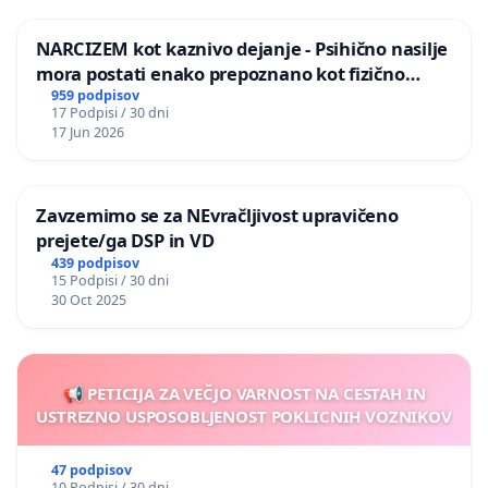
NARCIZEM kot kaznivo dejanje - Psihično nasilje
mora postati enako prepoznano kot fizično
nasilje
959 podpisov
17 Podpisi / 30 dni
17 Jun 2026
Zavzemimo se za NEvračljivost upravičeno
prejete/ga DSP in VD
439 podpisov
15 Podpisi / 30 dni
30 Oct 2025
📢 PETICIJA ZA VEČJO VARNOST NA CESTAH IN
USTREZNO USPOSOBLJENOST POKLICNIH VOZNIKOV
47 podpisov
10 Podpisi / 30 dni