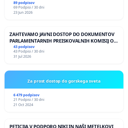
89 podpisov
69 Podpisi / 30 dni
23 Jun 2026
ZAHTEVAMO JAVNI DOSTOP DO DOKUMENTOV
PARLAMENTARNIH PREISKOVALNIH KOMISIJ O
ILEGALNI TRGOVINI Z OROŽJEM
43 podpisov
43 Podpisi / 30 dni
31 Jul 2026
Za prost dostop do gorskega sveta
6 479 podpisov
21 Podpisi / 30 dni
21 Oct 2024
PETICIJA V PODPORO NIKI IN NAŠI METELKOVI