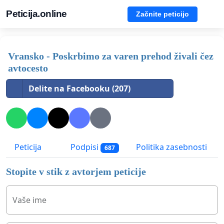
Peticija.online
Začnite peticijo
Vransko - Poskrbimo za varen prehod živali čez
avtocesto
Delite na Facebooku (207)
Peticija
Podpisi
Politika zasebnosti
687
Stopite v stik z avtorjem peticije
Vaše ime