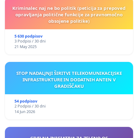
Kriminalec naj ne bo politik (peticija za prepoved
opravljanja politične funkcije za pravnomočno
obsojene politike)
5 630 podpisov
3 Podpisi / 30 dni
21 May 2025
STOP NADALJNJI ŠIRITVI TELEKOMUNIKACIJSKE
INFRASTRUKTURE IN DODATNIH ANTEN V
GRADIŠČAKU
54 podpisov
2 Podpisi / 30 dni
14 Jun 2026