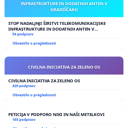
INFRASTRUKTURE IN DODATNIH ANTEN V
GRADIŠČAKU
STOP NADALJNJI ŠIRITVI TELEKOMUNIKACIJSKE
INFRASTRUKTURE IN DODATNIH ANTEN V
GRADIŠČAKU
54 podpisov
Obvestilo o preglednosti
CIVILNA INICIATIVA ZA ZELENO OS
CIVILNA INICIATIVA ZA ZELENO OS
420 podpisov
Obvestilo o preglednosti
PETICIJA V PODPORO NIKI IN NAŠI METELKOVI
165 podpisov