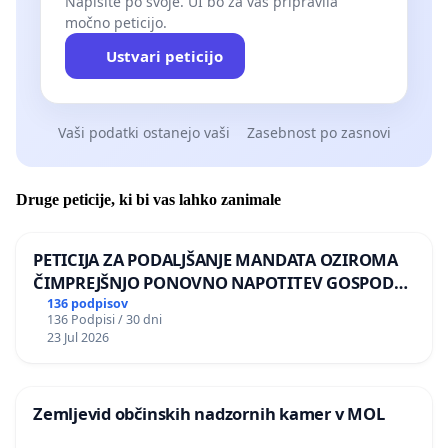
Napišite po svoje. UI bo za vas pripravila
močno peticijo.
Ustvari peticijo
Vaši podatki ostanejo vaši
Zasebnost po zasnovi
Druge peticije, ki bi vas lahko zanimale
PETICIJA ZA PODALJŠANJE MANDATA OZIROMA
ČIMPREJŠNJO PONOVNO NAPOTITEV GOSPODA
BERNARDA ŠRAJNERJA NA VELEPOSLANIŠTVO
136 podpisov
136 Podpisi / 30 dni
REPUBLIKE SLOVENIJE V MOSKVI
23 Jul 2026
Zemljevid občinskih nadzornih kamer v MOL