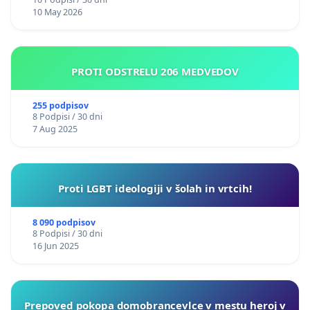
10 May 2026
PROTI ODSTRELU 206 MEDVEDOV
255 podpisov
8 Podpisi / 30 dni
7 Aug 2025
Proti LGBT ideologiji v šolah in vrtcih!
8 090 podpisov
8 Podpisi / 30 dni
16 Jun 2025
Prepoved pokopa domobrancevlce v mestu heroj v