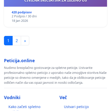
CIVILNA INICIATIVA ZA ZELENO OS
420 podpisov
2 Podpisi / 30 dni
18 Jan 2026
1
2
»
Peticija.online
Nudimo brezplačno gostovanje za spletne peticije. Ustvarite
profesionalno spletno peticijo z uporabo naše zmogljive storitve.Naše
peticije so dnevno omenjene v medijih, tako da je oblikovanje peticije
odličen način da vas opazi javnost in nosilci odločanja.
Vodniki
Več
Kako začeti spletno
Ustvari peticijo