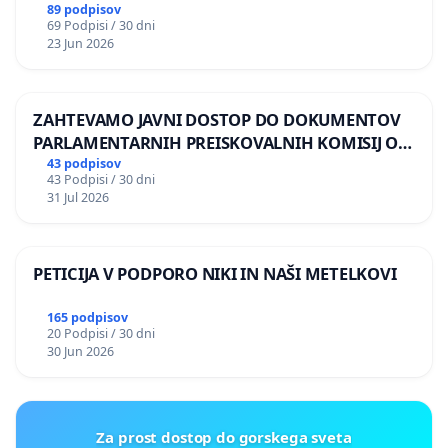
89 podpisov
69 Podpisi / 30 dni
23 Jun 2026
ZAHTEVAMO JAVNI DOSTOP DO DOKUMENTOV
PARLAMENTARNIH PREISKOVALNIH KOMISIJ O
ILEGALNI TRGOVINI Z OROŽJEM
43 podpisov
43 Podpisi / 30 dni
31 Jul 2026
PETICIJA V PODPORO NIKI IN NAŠI METELKOVI
165 podpisov
20 Podpisi / 30 dni
30 Jun 2026
Za prost dostop do gorskega sveta