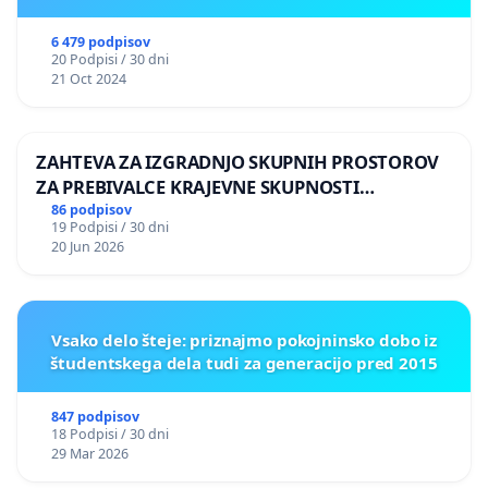
6 479 podpisov
20 Podpisi / 30 dni
21 Oct 2024
ZAHTEVA ZA IZGRADNJO SKUPNIH PROSTOROV
ZA PREBIVALCE KRAJEVNE SKUPNOSTI
PRESTRANEK
86 podpisov
19 Podpisi / 30 dni
20 Jun 2026
Vsako delo šteje: priznajmo pokojninsko dobo iz
študentskega dela tudi za generacijo pred 2015
847 podpisov
18 Podpisi / 30 dni
29 Mar 2026