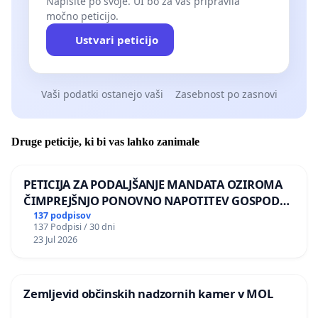
Napišite po svoje. UI bo za vas pripravila
močno peticijo.
Ustvari peticijo
Vaši podatki ostanejo vaši
Zasebnost po zasnovi
Druge peticije, ki bi vas lahko zanimale
PETICIJA ZA PODALJŠANJE MANDATA OZIROMA
ČIMPREJŠNJO PONOVNO NAPOTITEV GOSPODA
BERNARDA ŠRAJNERJA NA VELEPOSLANIŠTVO
137 podpisov
137 Podpisi / 30 dni
REPUBLIKE SLOVENIJE V MOSKVI
23 Jul 2026
Zemljevid občinskih nadzornih kamer v MOL