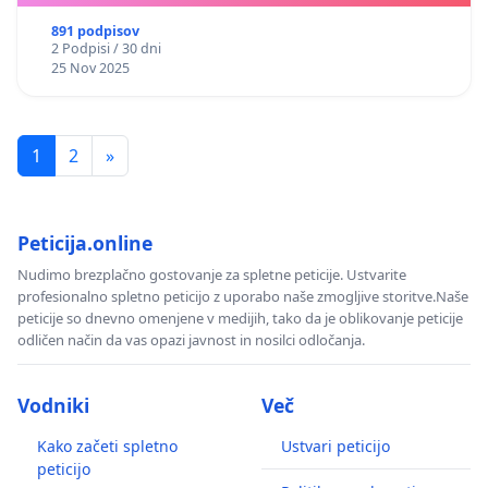
891 podpisov
2 Podpisi / 30 dni
25 Nov 2025
1
2
»
Peticija.online
Nudimo brezplačno gostovanje za spletne peticije. Ustvarite
profesionalno spletno peticijo z uporabo naše zmogljive storitve.Naše
peticije so dnevno omenjene v medijih, tako da je oblikovanje peticije
odličen način da vas opazi javnost in nosilci odločanja.
Vodniki
Več
Kako začeti spletno
Ustvari peticijo
peticijo