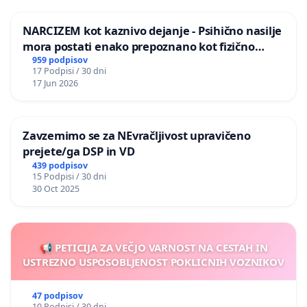
NARCIZEM kot kaznivo dejanje - Psihično nasilje
mora postati enako prepoznano kot fizično
nasilje
959 podpisov
17 Podpisi / 30 dni
17 Jun 2026
Zavzemimo se za NEvračljivost upravičeno
prejete/ga DSP in VD
439 podpisov
15 Podpisi / 30 dni
30 Oct 2025
📢 PETICIJA ZA VEČJO VARNOST NA CESTAH IN
USTREZNO USPOSOBLJENOST POKLICNIH VOZNIKOV
47 podpisov
10 Podpisi / 30 dni