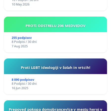
10 May 2026
PROTI ODSTRELU 206 MEDVEDOV
255 podpisov
8 Podpisi / 30 dni
7 Aug 2025
Proti LGBT ideologiji v šolah in vrtcih!
8 090 podpisov
8 Podpisi / 30 dni
16 Jun 2025
Prepoved pokopa domobrancevlce v mestu heroj v