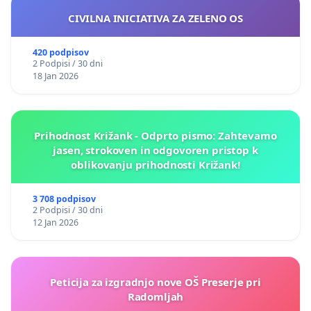
CIVILNA INICIATIVA ZA ZELENO OS
420 podpisov
2 Podpisi / 30 dni
18 Jan 2026
Prihodnost Križank - Odprto pismo: Zahtevamo
jasen, strokoven in odgovoren pristop k
oblikovanju prihodnosti Križank!
3 708 podpisov
2 Podpisi / 30 dni
12 Jan 2026
Peticija za izgradnjo nove OŠ Preserje pri
Radomljah