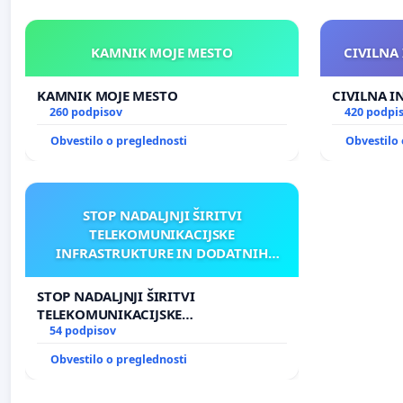
KAMNIK MOJE MESTO
CIVILNA 
KAMNIK MOJE MESTO
CIVILNA I
260 podpisov
420 podpi
Obvestilo o preglednosti
Obvestilo 
STOP NADALJNJI ŠIRITVI
TELEKOMUNIKACIJSKE
INFRASTRUKTURE IN DODATNIH
ANTEN V GRADIŠČAKU
STOP NADALJNJI ŠIRITVI
TELEKOMUNIKACIJSKE
INFRASTRUKTURE IN DODATNIH
54 podpisov
ANTEN V GRADIŠČAKU
Obvestilo o preglednosti