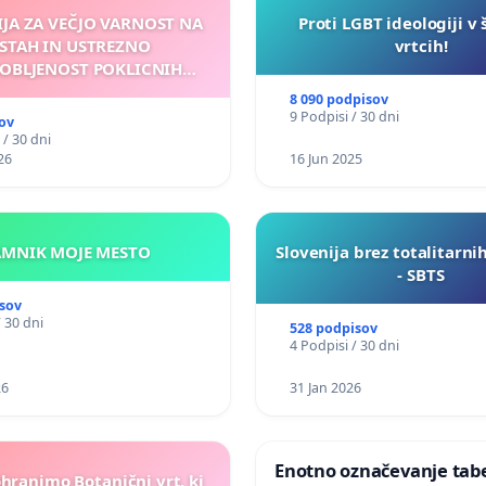
IJA ZA VEČJO VARNOST NA
Proti LGBT ideologiji v 
STAH IN USTREZNO
vrtcih!
OBLJENOST POKLICNIH
VOZNIKOV
8 090 podpisov
9 Podpisi / 30 dni
ov
 / 30 dni
26
16 Jun 2025
KAMNIK MOJE MESTO
Slovenija brez totalitarni
- SBTS
sov
/ 30 dni
528 podpisov
4 Podpisi / 30 dni
26
31 Jan 2026
Enotno označevanje tabel
ohranimo Botanični vrt, ki