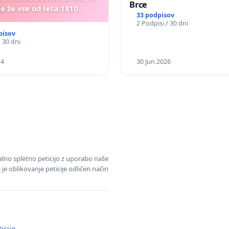
Brce
e že vse od leta 1810.
33 podpisov
2 Podpisi / 30 dni
pisov
/ 30 dni
24
30 Jun 2026
alno spletno peticijo z uporabo naše
je oblikovanje peticije odličen način
icijo