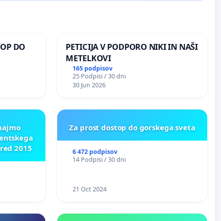
TOP DO
PETICIJA V PODPORO NIKI IN NAŠI
METELKOVI
165 podpisov
25 Podpisi / 30 dni
 O
30 Jun 2026
ROŽJEM
znajmo
Za prost dostop do gorskega sveta
dentskega
pred 2015
6 472 podpisov
14 Podpisi / 30 dni
21 Oct 2024