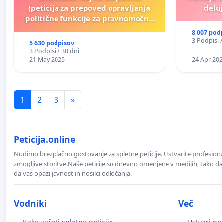
(peticija za prepoved opravljanja
deluj
politične funkcije za pravnomočno
obsojene politike)
8 007 pod
3 Podpisi 
5 630 podpisov
3 Podpisi / 30 dni
21 May 2025
24 Apr 20
1
2
3
»
Peticija.online
Nudimo brezplačno gostovanje za spletne peticije. Ustvarite profesion
zmogljive storitve.Naše peticije so dnevno omenjene v medijih, tako da 
da vas opazi javnost in nosilci odločanja.
Vodniki
Več
Kako začeti spletno peticijo
Ustvari pet