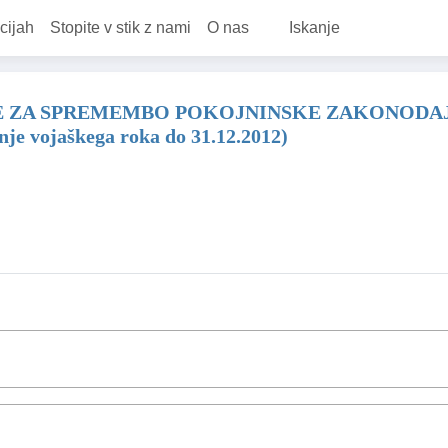
cijah
Stopite v stik z nami
O nas
Iskanje
A SPREMEMBO POKOJNINSKE ZAKONODAJE, da nam
enje vojaškega roka do 31.12.2012)