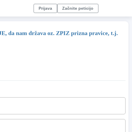
Prijava
Začnite peticijo
 država oz. ZPIZ prizna pravice, t.j.