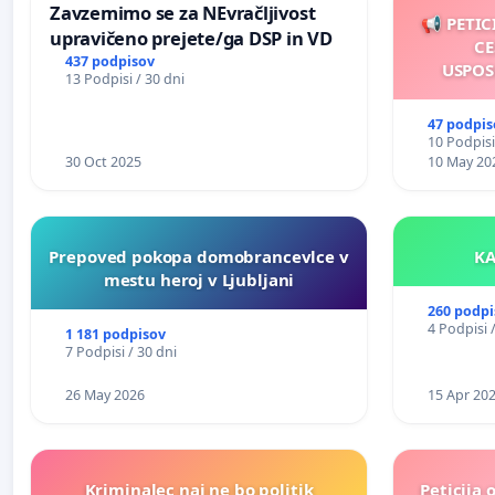
Zavzemimo se za NEvračljivost
📢 PETIC
upravičeno prejete/ga DSP in VD
CE
437 podpisov
USPOS
13 Podpisi / 30 dni
47 podpis
10 Podpisi
30 Oct 2025
10 May 20
Prepoved pokopa domobrancevlce v
mestu heroj v Ljubljani
260 podpi
4 Podpisi 
1 181 podpisov
7 Podpisi / 30 dni
26 May 2026
15 Apr 20
Kriminalec naj ne bo politik
Peticija 