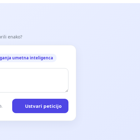
orili enako?
ganja umetna inteligenca
Ustvari peticijo
o.