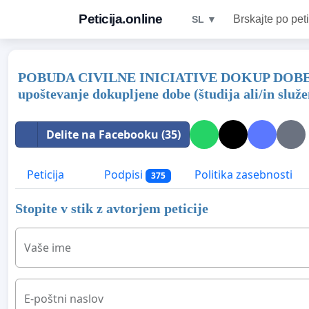
Peticija.online
Brskajte po peti
SL ▼
POBUDA CIVILNE INICIATIVE DOKUP DOBE Z
upoštevanje dokupljene dobe (študija ali/in služ
Delite na Facebooku (35)
Peticija
Podpisi
Politika zasebnosti
375
Stopite v stik z avtorjem peticije
Vaše ime
E-poštni naslov