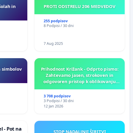
šolah in
PROTI ODSTRELU 206 MEDVEDOV
255 podpisov
8 Podpisi / 30 dni
7 Aug 2025
h simbolov
Prihodnost Križank - Odprto pismo:
Zahtevamo jasen, strokoven in
odgovoren pristop k oblikovanju
prihodnosti Križank!
3 708 podpisov
3 Podpisi / 30 dni
12 Jan 2026
 - Pot na
STOP NADALJNJI ŠIRITVI