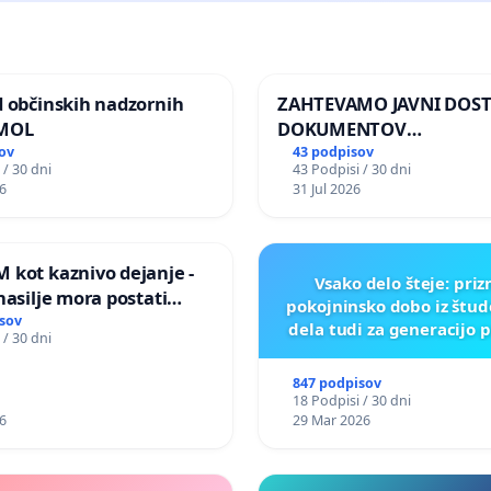
d občinskih nadzornih
ZAHTEVAMO JAVNI DOS
 MOL
DOKUMENTOV
PARLAMENTARNIH
ov
43 podpisov
 / 30 dni
43 Podpisi / 30 dni
PREISKOVALNIH KOMISIJ
6
31 Jul 2026
ILEGALNI TRGOVINI Z O
 kot kaznivo dejanje -
Vsako delo šteje: pri
nasilje mora postati
pokojninsko dobo iz štu
epoznano kot fizično
sov
dela tudi za generacijo 
 / 30 dni
847 podpisov
18 Podpisi / 30 dni
6
29 Mar 2026