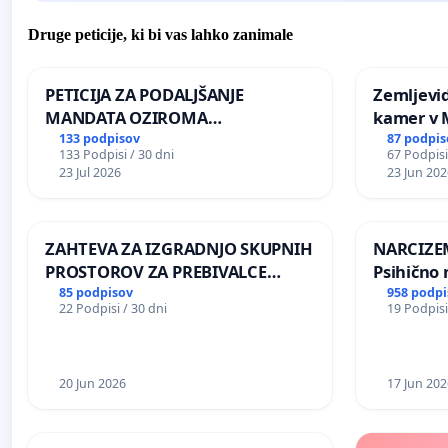
Druge peticije, ki bi vas lahko zanimale
PETICIJA ZA PODALJŠANJE
Zemljevi
MANDATA OZIROMA
kamer v
ČIMPREJŠNJO PONOVNO
133 podpisov
87 podpis
133 Podpisi / 30 dni
67 Podpisi
NAPOTITEV GOSPODA BERNARDA
23 Jul 2026
23 Jun 202
ŠRAJNERJA NA VELEPOSLANIŠTVO
REPUBLIKE SLOVENIJE V MOSKVI
ZAHTEVA ZA IZGRADNJO SKUPNIH
NARCIZEM
PROSTOROV ZA PREBIVALCE
Psihično 
KRAJEVNE SKUPNOSTI
enako pr
85 podpisov
958 podpi
22 Podpisi / 30 dni
19 Podpisi
PRESTRANEK
nasilje
20 Jun 2026
17 Jun 202