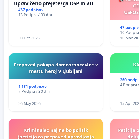
upravičeno prejete/ga DSP in VD
CE
437 podpisov
USPOS
13 Podpisi / 30 dni
47 podpis
10 Podpisi
30 Oct 2025
10 May 20
Prepoved pokopa domobrancevlce v
mestu heroj v Ljubljani
260 podpi
4 Podpisi 
1 181 podpisov
7 Podpisi / 30 dni
26 May 2026
15 Apr 20
Kriminalec naj ne bo politik
Peticija 
(peticija za prepoved opravljanja
deluj