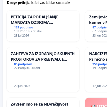
Druge peticije, ki bi vas lahko zanimale
PETICIJA ZA PODALJŠANJE
Zemljevi
MANDATA OZIROMA
kamer v
ČIMPREJŠNJO PONOVNO
133 podpisov
87 podpis
133 Podpisi / 30 dni
67 Podpisi
NAPOTITEV GOSPODA BERNARDA
23 Jul 2026
23 Jun 202
ŠRAJNERJA NA VELEPOSLANIŠTVO
REPUBLIKE SLOVENIJE V MOSKVI
ZAHTEVA ZA IZGRADNJO SKUPNIH
NARCIZEM
PROSTOROV ZA PREBIVALCE
Psihično 
KRAJEVNE SKUPNOSTI
enako pr
85 podpisov
958 podpi
22 Podpisi / 30 dni
19 Podpisi
PRESTRANEK
nasilje
20 Jun 2026
17 Jun 202
Zavzemimo se za NEvračljivost
📢 PETIC