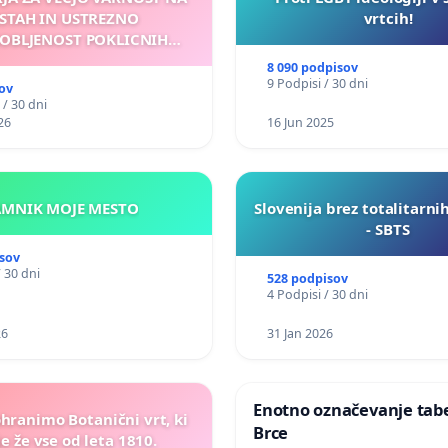
STAH IN USTREZNO
vrtcih!
OBLJENOST POKLICNIH
VOZNIKOV
8 090 podpisov
9 Podpisi / 30 dni
ov
 / 30 dni
26
16 Jun 2025
KAMNIK MOJE MESTO
Slovenija brez totalitarni
- SBTS
sov
/ 30 dni
528 podpisov
4 Podpisi / 30 dni
26
31 Jan 2026
Enotno označevanje tabel
ohranimo Botanični vrt, ki
Brce
e že vse od leta 1810.