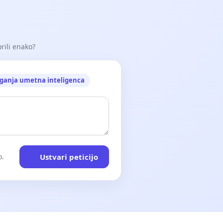
orili enako?
ganja umetna inteligenca
Ustvari peticijo
o.