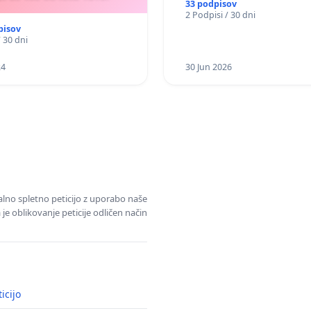
33 podpisov
2 Podpisi / 30 dni
pisov
/ 30 dni
24
30 Jun 2026
alno spletno peticijo z uporabo naše
je oblikovanje peticije odličen način
icijo