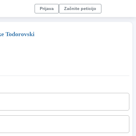
Prijava
Začnite peticijo
ke Todorovski