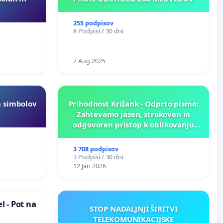
255 podpisov
8 Podpisi / 30 dni
7 Aug 2025
h simbolov
Prihodnost Križank - Odprto pismo:
Zahtevamo jasen, strokoven in
odgovoren pristop k oblikovanju
prihodnosti Križank!
3 708 podpisov
3 Podpisi / 30 dni
12 Jan 2026
 - Pot na
STOP NADALJNJI ŠIRITVI
TELEKOMUNIKACIJSKE