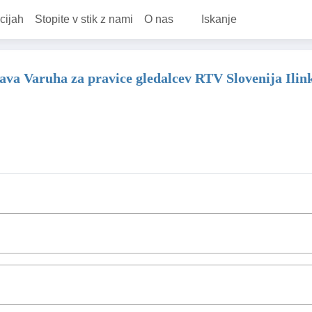
cijah
Stopite v stik z nami
O nas
Iskanje
java Varuha za pravice gledalcev RTV Slovenija Ilin