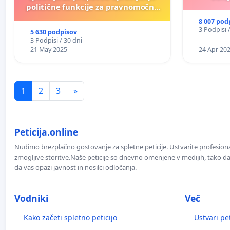
politične funkcije za pravnomočno
obsojene politike)
8 007 pod
3 Podpisi 
5 630 podpisov
3 Podpisi / 30 dni
21 May 2025
24 Apr 20
1
2
3
»
Peticija.online
Nudimo brezplačno gostovanje za spletne peticije. Ustvarite profesion
zmogljive storitve.Naše peticije so dnevno omenjene v medijih, tako da 
da vas opazi javnost in nosilci odločanja.
Vodniki
Več
Kako začeti spletno peticijo
Ustvari pet