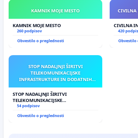
KAMNIK MOJE MESTO
CIVILNA 
KAMNIK MOJE MESTO
CIVILNA I
260 podpisov
420 podpi
Obvestilo o preglednosti
Obvestilo 
STOP NADALJNJI ŠIRITVI
TELEKOMUNIKACIJSKE
INFRASTRUKTURE IN DODATNIH
ANTEN V GRADIŠČAKU
STOP NADALJNJI ŠIRITVI
TELEKOMUNIKACIJSKE
INFRASTRUKTURE IN DODATNIH
54 podpisov
ANTEN V GRADIŠČAKU
Obvestilo o preglednosti