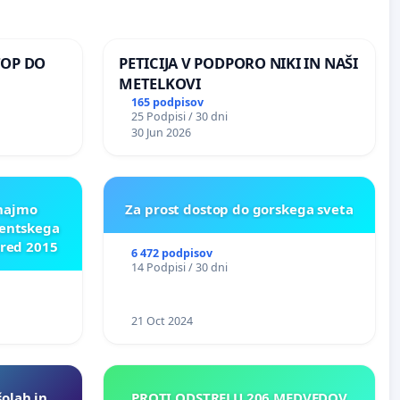
TOP DO
PETICIJA V PODPORO NIKI IN NAŠI
METELKOVI
165 podpisov
25 Podpisi / 30 dni
 O
30 Jun 2026
ROŽJEM
znajmo
Za prost dostop do gorskega sveta
dentskega
pred 2015
6 472 podpisov
14 Podpisi / 30 dni
21 Oct 2024
šolah in
PROTI ODSTRELU 206 MEDVEDOV