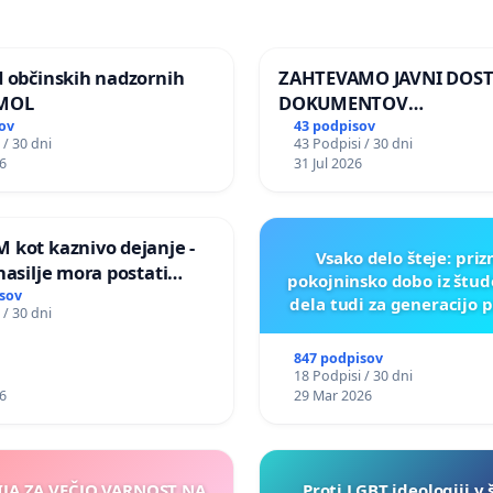
d občinskih nadzornih
ZAHTEVAMO JAVNI DOS
 MOL
DOKUMENTOV
PARLAMENTARNIH
ov
43 podpisov
 / 30 dni
43 Podpisi / 30 dni
PREISKOVALNIH KOMISIJ
6
31 Jul 2026
ILEGALNI TRGOVINI Z O
 kot kaznivo dejanje -
Vsako delo šteje: pri
nasilje mora postati
pokojninsko dobo iz štu
epoznano kot fizično
sov
dela tudi za generacijo 
 / 30 dni
847 podpisov
18 Podpisi / 30 dni
6
29 Mar 2026
IJA ZA VEČJO VARNOST NA
Proti LGBT ideologiji v 