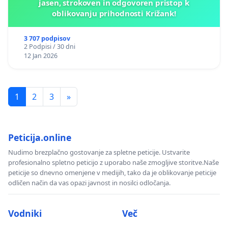
jasen, strokoven in odgovoren pristop k
oblikovanju prihodnosti Križank!
3 707 podpisov
2 Podpisi / 30 dni
12 Jan 2026
1
2
3
»
Peticija.online
Nudimo brezplačno gostovanje za spletne peticije. Ustvarite
profesionalno spletno peticijo z uporabo naše zmogljive storitve.Naše
peticije so dnevno omenjene v medijih, tako da je oblikovanje peticije
odličen način da vas opazi javnost in nosilci odločanja.
Vodniki
Več