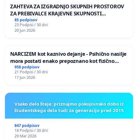
ZAHTEVA ZA IZGRADNJO SKUPNIH PROSTOROV
ZA PREBIVALCE KRAJEVNE SKUPNOSTI
PRESTRANEK
85 podpisov
23 Podpisi / 30 dni
20 Jun 2026
NARCIZEM kot kaznivo dejanje - Psihično nasilje
mora postati enako prepoznano kot fizično
nasilje
958 podpisov
21 Podpisi / 30 dni
17 Jun 2026
Vsako delo šteje: priznajmo pokojninsko dobo iz
študentskega dela tudi za generacijo pred 2015
847 podpisov
18 Podpisi / 30 dni
29 Mar 2026