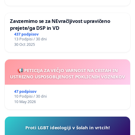
Zavzemimo se za NEvračljivost upravičeno
prejete/ga DSP in VD
437 podpisov
13 Podpisi / 30 dni
30 Oct 2025
📢 PETICIJA ZA VEČJO VARNOST NA CESTAH IN
USTREZNO USPOSOBLJENOST POKLICNIH VOZNIKOV
47 podpisov
10 Podpisi / 30 dni
10 May 2026
Proti LGBT ideologiji v šolah in vrtcih!