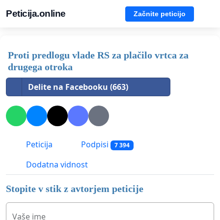
Peticija.online
Začnite peticijo
Proti predlogu vlade RS za plačilo vrtca za
drugega otroka
Delite na Facebooku (663)
Peticija
Podpisi
7 394
Dodatna vidnost
Stopite v stik z avtorjem peticije
Vaše ime