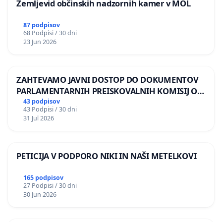
Zemljevid občinskih nadzornih kamer v MOL
87 podpisov
68 Podpisi / 30 dni
23 Jun 2026
ZAHTEVAMO JAVNI DOSTOP DO DOKUMENTOV
PARLAMENTARNIH PREISKOVALNIH KOMISIJ O
ILEGALNI TRGOVINI Z OROŽJEM
43 podpisov
43 Podpisi / 30 dni
31 Jul 2026
PETICIJA V PODPORO NIKI IN NAŠI METELKOVI
165 podpisov
27 Podpisi / 30 dni
30 Jun 2026