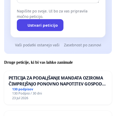
Napišite po svoje. UI bo za vas pripravila
močno peticijo.
Ustvari peticijo
Vaši podatki ostanejo vaši
Zasebnost po zasnovi
Druge peticije, ki bi vas lahko zanimale
PETICIJA ZA PODALJŠANJE MANDATA OZIROMA
ČIMPREJŠNJO PONOVNO NAPOTITEV GOSPODA
BERNARDA ŠRAJNERJA NA VELEPOSLANIŠTVO
130 podpisov
130 Podpisi / 30 dni
REPUBLIKE SLOVENIJE V MOSKVI
23 Jul 2026