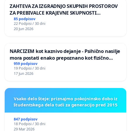
ZAHTEVA ZA IZGRADNJO SKUPNIH PROSTOROV
ZA PREBIVALCE KRAJEVNE SKUPNOSTI
PRESTRANEK
85 podpisov
22 Podpisi / 30 dni
20 Jun 2026
NARCIZEM kot kaznivo dejanje - Psihično nasilje
mora postati enako prepoznano kot fizično
nasilje
959 podpisov
19 Podpisi / 30 dni
17 Jun 2026
Vsako delo šteje: priznajmo pokojninsko dobo iz
študentskega dela tudi za generacijo pred 2015
847 podpisov
18 Podpisi / 30 dni
29 Mar 2026