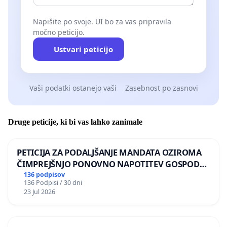
Napišite po svoje. UI bo za vas pripravila
močno peticijo.
Ustvari peticijo
Vaši podatki ostanejo vaši
Zasebnost po zasnovi
Druge peticije, ki bi vas lahko zanimale
PETICIJA ZA PODALJŠANJE MANDATA OZIROMA
ČIMPREJŠNJO PONOVNO NAPOTITEV GOSPODA
BERNARDA ŠRAJNERJA NA VELEPOSLANIŠTVO
136 podpisov
136 Podpisi / 30 dni
REPUBLIKE SLOVENIJE V MOSKVI
23 Jul 2026