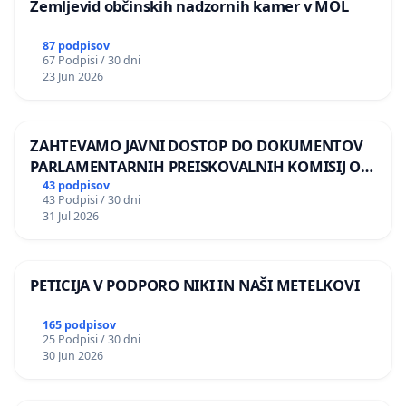
Zemljevid občinskih nadzornih kamer v MOL
87 podpisov
67 Podpisi / 30 dni
23 Jun 2026
ZAHTEVAMO JAVNI DOSTOP DO DOKUMENTOV
PARLAMENTARNIH PREISKOVALNIH KOMISIJ O
ILEGALNI TRGOVINI Z OROŽJEM
43 podpisov
43 Podpisi / 30 dni
31 Jul 2026
PETICIJA V PODPORO NIKI IN NAŠI METELKOVI
165 podpisov
25 Podpisi / 30 dni
30 Jun 2026