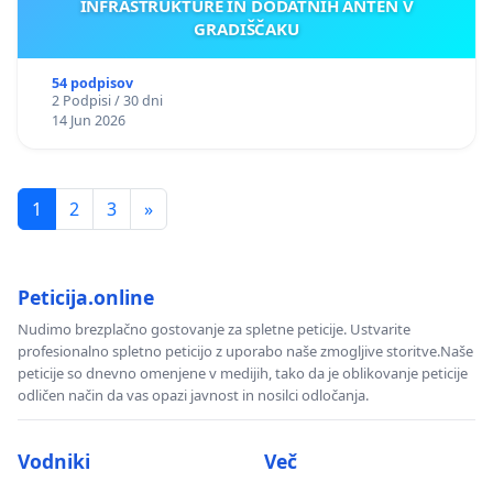
INFRASTRUKTURE IN DODATNIH ANTEN V
GRADIŠČAKU
54 podpisov
2 Podpisi / 30 dni
14 Jun 2026
1
2
3
»
Peticija.online
Nudimo brezplačno gostovanje za spletne peticije. Ustvarite
profesionalno spletno peticijo z uporabo naše zmogljive storitve.Naše
peticije so dnevno omenjene v medijih, tako da je oblikovanje peticije
odličen način da vas opazi javnost in nosilci odločanja.
Vodniki
Več