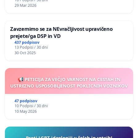
29 Mar 2026
Zavzemimo se za NEvračljivost upravičeno
prejete/ga DSP in VD
437 podpisov
13 Podpisi / 30 dni
30 Oct 2025
📢 PETICIJA ZA VEČJO VARNOST NA CESTAH IN
USTREZNO USPOSOBLJENOST POKLICNIH VOZNIKOV
47 podpisov
10 Podpisi / 30 dni
10 May 2026
Proti LGBT ideologiji v šolah in vrtcih!