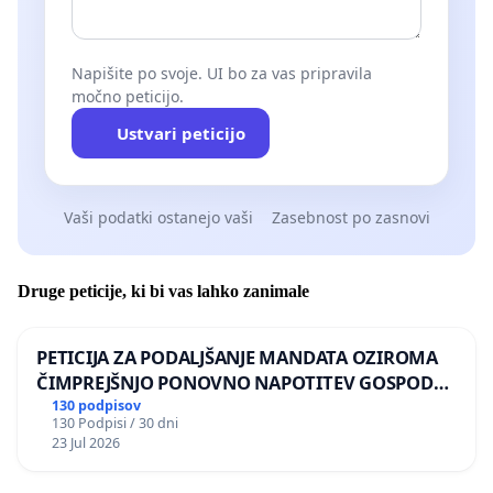
Napišite po svoje. UI bo za vas pripravila
močno peticijo.
Ustvari peticijo
Vaši podatki ostanejo vaši
Zasebnost po zasnovi
Druge peticije, ki bi vas lahko zanimale
PETICIJA ZA PODALJŠANJE MANDATA OZIROMA
ČIMPREJŠNJO PONOVNO NAPOTITEV GOSPODA
BERNARDA ŠRAJNERJA NA VELEPOSLANIŠTVO
130 podpisov
130 Podpisi / 30 dni
REPUBLIKE SLOVENIJE V MOSKVI
23 Jul 2026