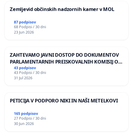
Zemljevid občinskih nadzornih kamer v MOL
87 podpisov
68 Podpisi / 30 dni
23 Jun 2026
ZAHTEVAMO JAVNI DOSTOP DO DOKUMENTOV
PARLAMENTARNIH PREISKOVALNIH KOMISIJ O
ILEGALNI TRGOVINI Z OROŽJEM
43 podpisov
43 Podpisi / 30 dni
31 Jul 2026
PETICIJA V PODPORO NIKI IN NAŠI METELKOVI
165 podpisov
27 Podpisi / 30 dni
30 Jun 2026