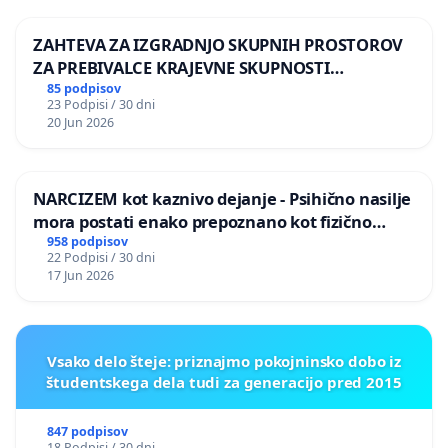
ZAHTEVA ZA IZGRADNJO SKUPNIH PROSTOROV
ZA PREBIVALCE KRAJEVNE SKUPNOSTI
PRESTRANEK
85 podpisov
23 Podpisi / 30 dni
20 Jun 2026
NARCIZEM kot kaznivo dejanje - Psihično nasilje
mora postati enako prepoznano kot fizično
nasilje
958 podpisov
22 Podpisi / 30 dni
17 Jun 2026
Vsako delo šteje: priznajmo pokojninsko dobo iz
študentskega dela tudi za generacijo pred 2015
847 podpisov
18 Podpisi / 30 dni