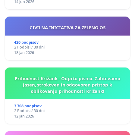
14 Jun 2026
CIVILNA INICIATIVA ZA ZELENO OS
420 podpisov
2 Podpisi / 30 dni
18 Jan 2026
Prihodnost Križank - Odprto pismo: Zahtevamo
jasen, strokoven in odgovoren pristop k
oblikovanju prihodnosti Križank!
3 708 podpisov
2 Podpisi / 30 dni
12 Jan 2026