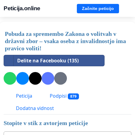
Peticija.online
Začnite peticijo
Pobuda za spremembo Zakona o volitvah v
državni zbor – vsaka oseba z invalidnostjo ima
pravico voliti!
Delite na Facebooku (135)
Peticija
Podpisi
879
Dodatna vidnost
Stopite v stik z avtorjem peticije