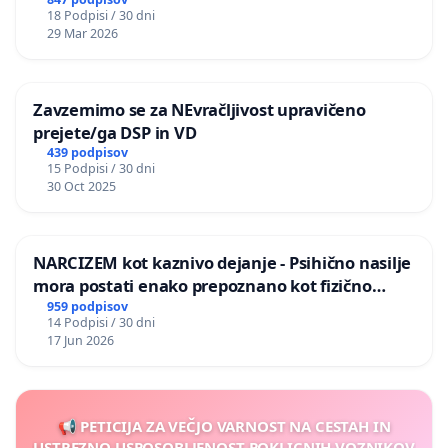
18 Podpisi / 30 dni
29 Mar 2026
Zavzemimo se za NEvračljivost upravičeno
prejete/ga DSP in VD
439 podpisov
15 Podpisi / 30 dni
30 Oct 2025
NARCIZEM kot kaznivo dejanje - Psihično nasilje
mora postati enako prepoznano kot fizično
nasilje
959 podpisov
14 Podpisi / 30 dni
17 Jun 2026
📢 PETICIJA ZA VEČJO VARNOST NA CESTAH IN
USTREZNO USPOSOBLJENOST POKLICNIH VOZNIKOV