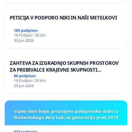
PETICIJA V PODPORO NIKI IN NAŠI METELKOVI
165 podpisov
19 Podpisi / 30 dni
30 Jun 2026
ZAHTEVA ZA IZGRADNJO SKUPNIH PROSTOROV
ZA PREBIVALCE KRAJEVNE SKUPNOSTI
PRESTRANEK
86 podpisov
19 Podpisi / 30 dni
20 Jun 2026
Vsako delo šteje: priznajmo pokojninsko dobo iz
študentskega dela tudi za generacijo pred 2015
847 podpisov