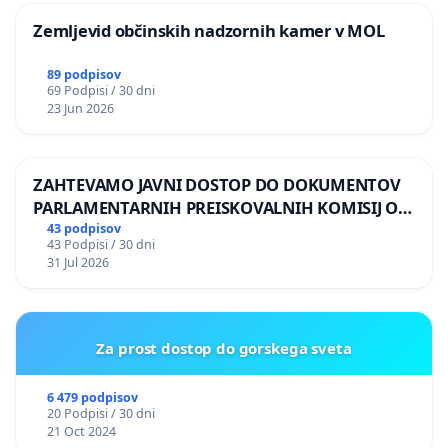
Zemljevid občinskih nadzornih kamer v MOL
89 podpisov
69 Podpisi / 30 dni
23 Jun 2026
ZAHTEVAMO JAVNI DOSTOP DO DOKUMENTOV
PARLAMENTARNIH PREISKOVALNIH KOMISIJ O
ILEGALNI TRGOVINI Z OROŽJEM
43 podpisov
43 Podpisi / 30 dni
31 Jul 2026
Za prost dostop do gorskega sveta
6 479 podpisov
20 Podpisi / 30 dni
21 Oct 2024