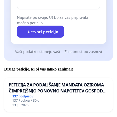
Napišite po svoje. UI bo za vas pripravila
močno peticijo.
Ustvari peticijo
Vaši podatki ostanejo vaši
Zasebnost po zasnovi
Druge peticije, ki bi vas lahko zanimale
PETICIJA ZA PODALJŠANJE MANDATA OZIROMA
ČIMPREJŠNJO PONOVNO NAPOTITEV GOSPODA
BERNARDA ŠRAJNERJA NA VELEPOSLANIŠTVO
137 podpisov
137 Podpisi / 30 dni
REPUBLIKE SLOVENIJE V MOSKVI
23 Jul 2026