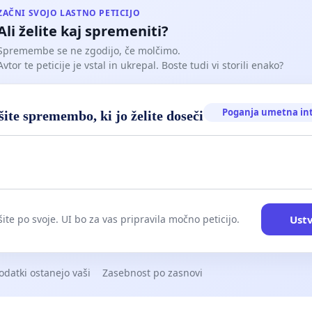
ZAČNI SVOJO LASTNO PETICIJO
Ali želite kaj spremeniti?
Spremembe se ne zgodijo, če molčimo.
Avtor te peticije je vstal in ukrepal. Boste tudi vi storili enako?
Poganja umetna in
ite spremembo, ki jo želite doseči
Ustv
ite po svoje. UI bo za vas pripravila močno peticijo.
odatki ostanejo vaši
Zasebnost po zasnovi