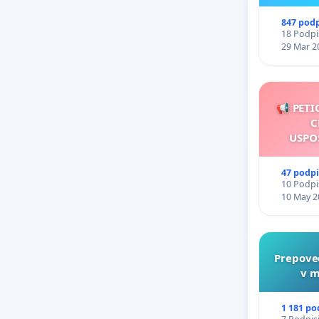
847 pod
18 Podpis
29 Mar 2
📢 PETI
C
USPO
47 podp
10 Podpis
10 May 2
Prepove
v m
1 181 po