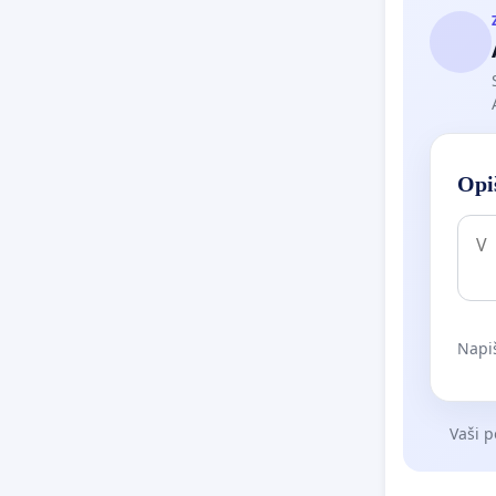
Opiš
Napiš
Vaši p