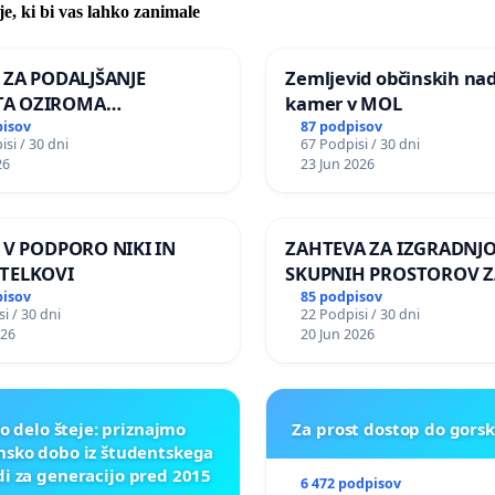
je, ki bi vas lahko zanimale
A ZA PODALJŠANJE
Zemljevid občinskih na
A OZIROMA
kamer v MOL
JŠNJO PONOVNO
pisov
87 podpisov
si / 30 dni
67 Podpisi / 30 dni
TEV GOSPODA BERNARDA
26
23 Jun 2026
JA NA VELEPOSLANIŠTVO
KE SLOVENIJE V MOSKVI
A V PODPORO NIKI IN
ZAHTEVA ZA IZGRADNJ
TELKOVI
SKUPNIH PROSTOROV Z
PREBIVALCE KRAJEVNE
pisov
85 podpisov
i / 30 dni
22 Podpisi / 30 dni
SKUPNOSTI PRESTRANE
026
20 Jun 2026
o delo šteje: priznajmo
Za prost dostop do gors
nsko dobo iz študentskega
di za generacijo pred 2015
6 472 podpisov