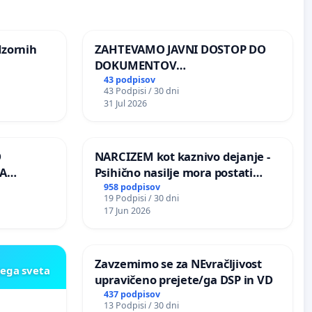
dzornih
ZAHTEVAMO JAVNI DOSTOP DO
DOKUMENTOV
PARLAMENTARNIH
43 podpisov
43 Podpisi / 30 dni
PREISKOVALNIH KOMISIJ O
31 Jul 2026
ILEGALNI TRGOVINI Z OROŽJEM
O
NARCIZEM kot kaznivo dejanje -
A
Psihično nasilje mora postati
enako prepoznano kot fizično
958 podpisov
19 Podpisi / 30 dni
K
nasilje
17 Jun 2026
Zavzemimo se za NEvračljivost
kega sveta
upravičeno prejete/ga DSP in VD
437 podpisov
13 Podpisi / 30 dni