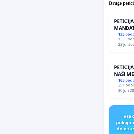
Druge petici
PETICIJ
MANDAT
ČIMPRE
133 pod
133 Podpi
NAPOTI
23 Jul 20
ŠRAJNER
REPUBLI
PETICIJ
NAŠI ME
165 pod
25 Podpis
30 Jun 2
Vsak
pokojni
dela tu