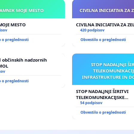
KAMNIK MOJE MESTO
CIVILNA INICIATIVA ZA 
KAMNIK MOJE MESTO
CIVILNA INICIATIVA ZA Z
isov
420 podpisov
o o preglednosti
Obvestilo o preglednosti
 občinskih nadzornih
STOP NADALJNJI ŠI
 MOL
TELEKOMUNIKACIJ
sov
INFRASTRUKTURE IN D
o o preglednosti
ANTEN V GRADIŠČ
STOP NADALJNJI ŠIRITVI
TELEKOMUNIKACIJSKE
INFRASTRUKTURE IN DOD
54 podpisov
ANTEN V GRADIŠČAKU
Obvestilo o preglednosti