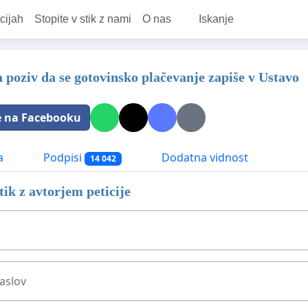
cijah
Stopite v stik z nami
O nas
Iskanje
a poziv da se gotovinsko plačevanje zapiše v Ustavo
e na Facebooku
a
Podpisi
Dodatna vidnost
14 042
stik z avtorjem peticije
aslov