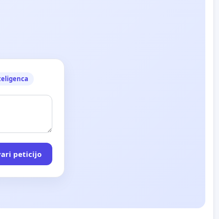
teligenca
ari peticijo