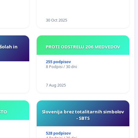
30 Oct 2025
 šolah in
PROTI ODSTRELU 206 MEDVEDOV
255 podpisov
8 Podpisi / 30 dni
7 Aug 2025
JE MESTO
Slovenija brez totalitarnih simbolov
- SBTS
528 podpisov