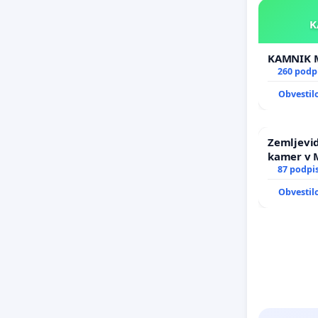
260 podp
Obvestil
Zemljevid
kamer v
87 podpi
Obvestil