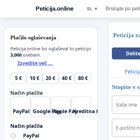
Peticija.online
Brskajte po peti
SL ▼
Peticija z
Plačilo oglaševanja
Peticija.online bo oglaševal to peticijo
Delit
3,000
osebam.
Izvedite več ...
Peticij
5 €
10 €
20 €
40 €
80 €
Stopite v 
Način plačila
Vaše ime
PayPal
Google Pay
Apple Pay
Kreditna kartica
Način plačila
E-poštni n
PayPal