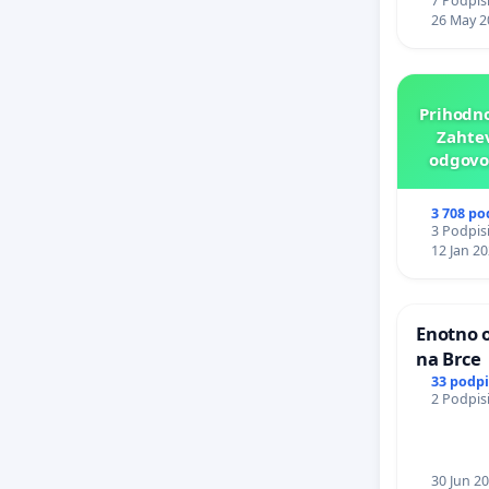
7 Podpisi
26 May 2
Prihodno
Zahtev
odgovor
p
3 708 po
3 Podpisi
12 Jan 2
Enotno o
na Brce
33 podp
2 Podpisi
30 Jun 2