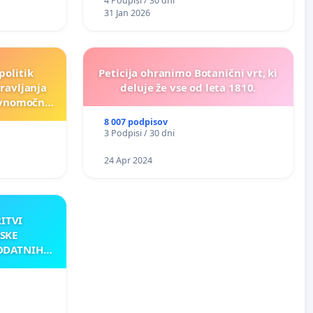
4 Podpisi / 30 dni
31 Jan 2026
politik
Peticija ohranimo Botanični vrt, ki
ravljanja
deluje že vse od leta 1810.
ravnomočno
e)
8 007 podpisov
3 Podpisi / 30 dni
24 Apr 2024
RITVI
SKE
ODATNIH
AKU