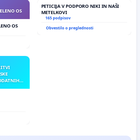
PETICIJA V PODPORO NIKI IN NAŠI
ZELENO OS
METELKOVI
165 podpisov
ELENO OS
Obvestilo o preglednosti
RITVI
SKE
ODATNIH
AKU
ATNIH