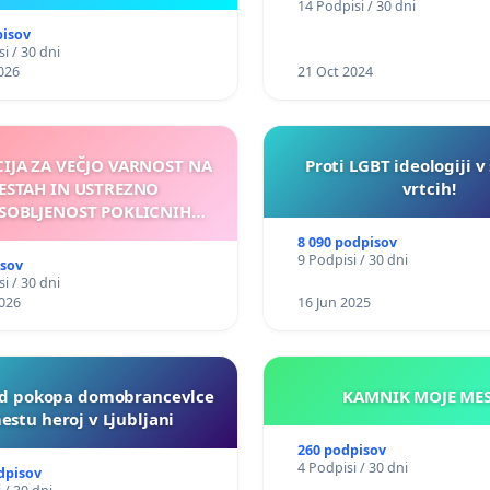
14 Podpisi / 30 dni
pisov
i / 30 dni
026
21 Oct 2024
CIJA ZA VEČJO VARNOST NA
Proti LGBT ideologiji v
ESTAH IN USTREZNO
vrtcih!
SOBLJENOST POKLICNIH
VOZNIKOV
8 090 podpisov
9 Podpisi / 30 dni
isov
i / 30 dni
026
16 Jun 2025
d pokopa domobrancevlce
KAMNIK MO
estu heroj v Ljubljani
260 podpisov
4 Podpisi / 30 dni
dpisov