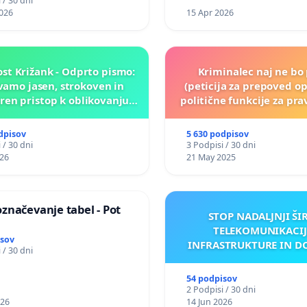
 / 30 dni
026
15 Apr 2026
st Križank - Odprto pismo:
Kriminalec naj ne bo 
amo jasen, strokoven in
(peticija za prepoved op
en pristop k oblikovanju
politične funkcije za p
rihodnosti Križank!
obsojene politik
dpisov
5 630 podpisov
 / 30 dni
3 Podpisi / 30 dni
026
21 May 2025
značevanje tabel - Pot
STOP NADALJNJI ŠI
TELEKOMUNIKACIJ
isov
INFRASTRUKTURE IN D
 / 30 dni
ANTEN V GRADIŠČ
54 podpisov
2 Podpisi / 30 dni
026
14 Jun 2026