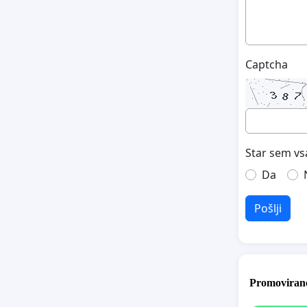
Captcha
Star sem vs
Da
Pošlji
Promovirane